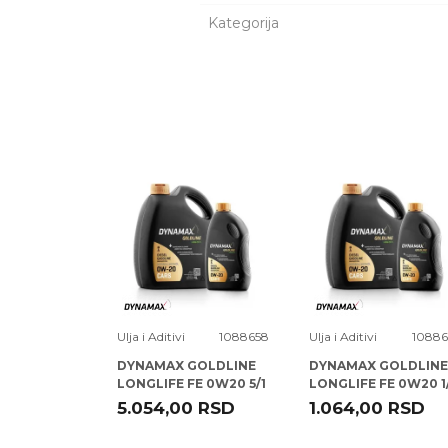
Kategorija
Ime/Nadimak
Poruka
1071696
Ulja i Aditivi
1088658
Ulja i Aditivi
10886
O FIRST
DYNAMAX GOLDLINE
DYNAMAX GOLDLINE
1
LONGLIFE FE 0W20 5/1
LONGLIFE FE 0W20 1
( X3 )
( X12 )
,00
RSD
5.054,00
RSD
1.064,00
RSD
POŠALJI