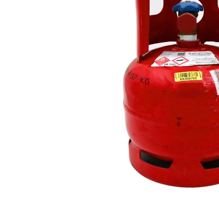
Za više informacija, pomoć i
porudžbine
011 4427900
Radno vreme
Radnim danom: 08-16h
Subotom: 08-14h
Nedeljom ne radimo
Pišite nam
office@kitcommerce.rs