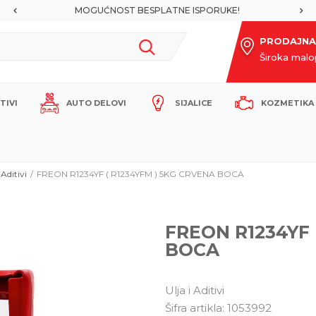
MOGUĆNOST BESPLATNE ISPORUKE!
PRODAJNA
Široka mal
ITIVI
AUTO DELOVI
SIJALICE
KOZMETIKA 
 Aditivi
FREON R1234YF ( R1234YFM ) 5KG CRVENA BOCA
FREON R1234YF 
BOCA
Ulja i Aditivi
Šifra artikla:
1053992