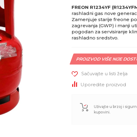
FREON R1234YF (R1234YF
rashladni gas nove generaci
Zamenjuje starije freone po
zagrevanja (GWP) i manji ut
pogodan za servisiranje kli
rashladno sredstvo.
PROIZVOD VIŠE NIJE DOS
Sačuvajte u listi želja
Uporedite proizvod
Uživajte u brzoj i sigurn
kupovini.