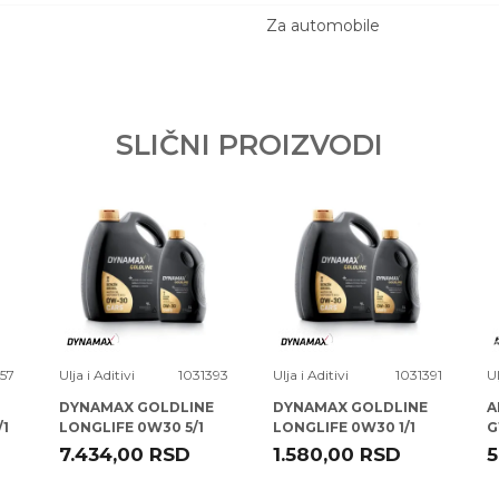
Za automobile
Email adresa
SLIČNI PROIZVODI
57
Ulja i Aditivi
1031393
Ulja i Aditivi
1031391
Ul
DYNAMAX GOLDLINE
DYNAMAX GOLDLINE
A
/1
LONGLIFE 0W30 5/1
LONGLIFE 0W30 1/1
G
A5/B5 ( X3 )
A5/B5 ( X12 )
1
7.434,00
RSD
1.580,00
RSD
5