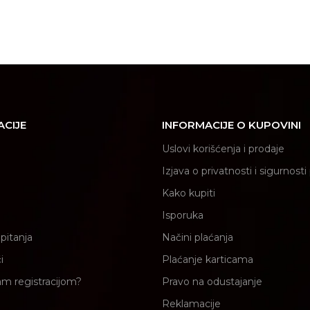
ACIJE
INFORMACIJE O KUPOVINI
Uslovi korišćenja i prodaje
Izjava o privatnosti i sigurnost
Kako kupiti
Isporuka
pitanja
Načini plaćanja
i
Plaćanje karticama
am registracijom?
Pravo na odustajanje
Reklamacije