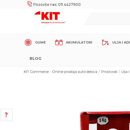
UKE!
SIGURNO PLAĆANJE PLATNIM KARTICAMA!
Pozovite nas: 011 4427900
GUME
AKUMULATORI
ULJA I AD
BLOG
KIT Commerce - Online prodaja auto delova
Proizvodi
Ulja i
POMOĆ PRI KUPOVINI