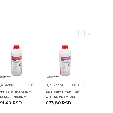
ja i Aditivi
1083038
Ulja i Aditivi
1083027
Ulja i Aditivi
NTIFRIZ HEADLINE
ANTIFRIZ HEADLINE
ANTIFRIZ 
12 1.5L PREMIUM
G13 1.5L PREMIUM
G12+ 1.5L 
00%
100%
100%
91,40
RSD
673,80
RSD
612,50
R