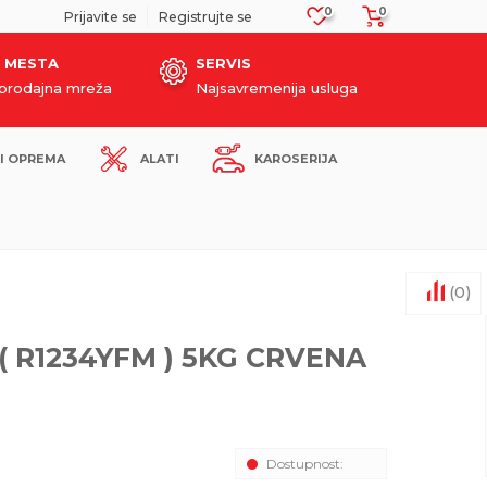
0
0
SIGURNO PLAĆANJE PLATNIM KARTICAMA!
Prijavite se
Registrujte se
 MESTA
SERVIS
oprodajna mreža
Najsavremenija usluga
I OPREMA
ALATI
KAROSERIJA
(
0
)
( R1234YFM ) 5KG CRVENA
Dostupnost: