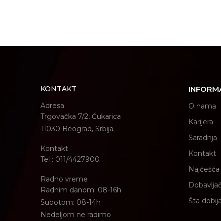
KONTAKT
INFORM
Adresa
O nama
Trgovačka 7/2, Čukarica
Karijera
11030 Beograd, Srbija
Saradnja
Kontakt
Kontakt
Tel : 011/4427900
Najčešća 
Radno vreme
Dobavljač
Radnim danom: 08-16h
Šta dobij
Subotom: 08-14h
Nedeljom ne radimo