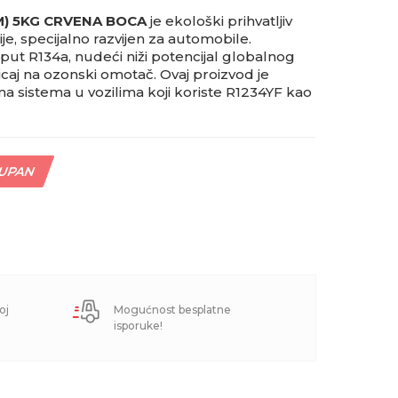
M) 5KG CRVENA BOCA
je ekološki prihvatljiv
je, specijalno razvijen za automobile.
put R134a, nudeći niži potencijal globalnog
icaj na ozonski omotač. Ovaj proizvod je
ma sistema u vozilima koji koriste R1234YF kao
TUPAN
oj
Mogućnost besplatne
isporuke!