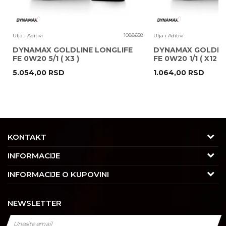
6
1088658
Ulja i Aditivi
Ulja i Aditivi
DYNAMAX GOLDLINE LONGLIFE
DYNAMAX GOLDLIN
FE 0W20 5/1 ( X3 )
FE 0W20 1/1 ( X12 )
5.054,00
RSD
1.064,00
RSD
POŠALJI
KONTAKT
Adresa
INFORMACIJE
Trgovačka 7/2, Čukarica
O nama
INFORMACIJE O KUPOVINI
11030 Beograd, Srbija
Karijera
Uslovi korišćenja i prodaje
Kontakt
NEWSLETTER
Saradnja
Izjava o privatnosti i sigurnosti podataka
Tel : 011/4427900
Kontakt
Kako kupiti