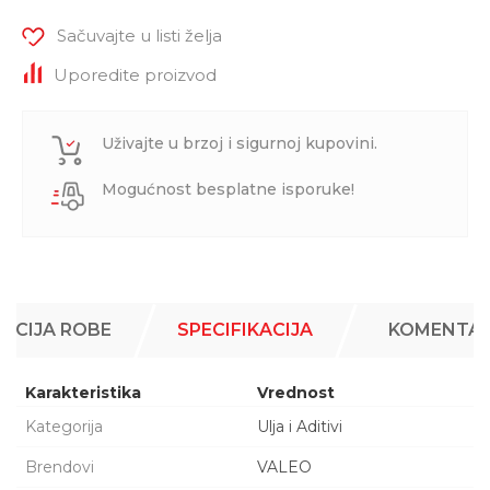
Sačuvajte u listi želja
Uporedite proizvod
Uživajte u brzoj i sigurnoj kupovini.
Mogućnost besplatne isporuke!
ACIJA ROBE
SPECIFIKACIJA
KOMENTAR
Karakteristika
Vrednost
Kategorija
Ulja i Aditivi
Brendovi
VALEO