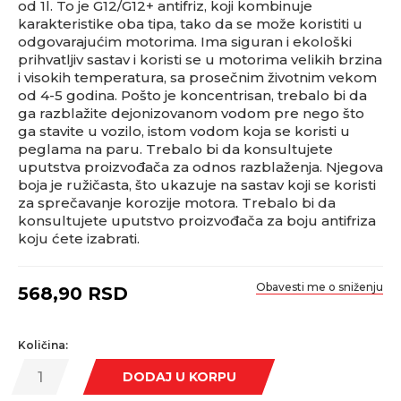
od 1l. To je G12/G12+ antifriz, koji kombinuje
karakteristike oba tipa, tako da se može koristiti u
odgovarajućim motorima. Ima siguran i ekološki
prihvatljiv sastav i koristi se u motorima velikih brzina
i visokih temperatura, sa prosečnim životnim vekom
od 4-5 godina. Pošto je koncentrisan, trebalo bi da
ga razblažite dejonizovanom vodom pre nego što
ga stavite u vozilo, istom vodom koja se koristi u
peglama na paru. Trebalo bi da konsultujete
uputstva proizvođača za odnos razblaženja. Njegova
boja je ružičasta, što ukazuje na sastav koji se koristi
za sprečavanje korozije motora. Trebalo bi da
konsultujete uputstvo proizvođača za boju antifriza
koju ćete izabrati.
Obavesti me o sniženju
568,90
RSD
Količina:
DODAJ U KORPU