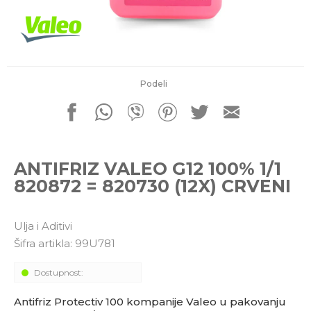
porudžbine
011 4427900
Radno vreme
Radnim danom: 08-16h
Subotom: 08-14h
Nedeljom ne radimo
Podeli
Pišite nam
office@kitcommerce.rs
ANTIFRIZ VALEO G12 100% 1/1
820872 = 820730 (12X) CRVENI
Ulja i Aditivi
Šifra artikla:
99U781
Dostupnost:
Antifriz Protectiv 100 kompanije Valeo u pakovanju