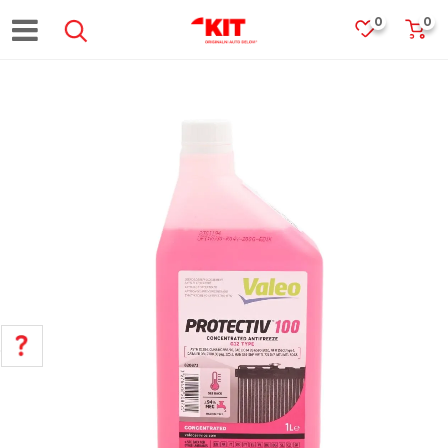
0
0
POMOĆ PRI KUPOVINI
Za više informacija, pomoć i