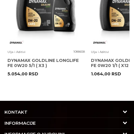
4
1088658
Ulja i Aditivi
Ulja i Aditivi
DYNAMAX GOLDLINE LONGLIFE
DYNAMAX GOLDLIN
FE 0W20 5/1 ( X3 )
FE 0W20 1/1 ( X12 )
5.054,00
RSD
1.064,00
RSD
POŠALJI
KONTAKT
Adresa
INFORMACIJE
Trgovačka 7/2, Čukarica
O nama