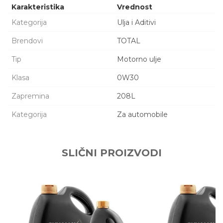
Karakteristika
Vrednost
Kategorija
Ulja i Aditivi
Brendovi
TOTAL
Tip
Motorno ulje
Klasa
0W30
Zapremina
208L
Kategorija
Za automobile
Ime/Nadimak
SLIČNI PROIZVODI
Email adresa
Poruka