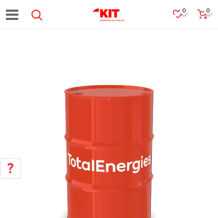
0
0
POMOĆ PRI KUPOVINI
Za više informacija, pomoć i