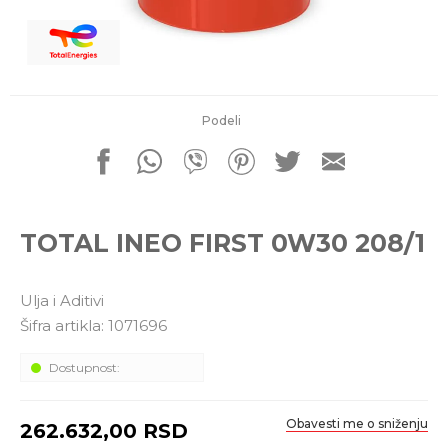
porudžbine
011 4427900
Radno vreme
Radnim danom: 08-16h
Subotom: 08-14h
Nedeljom ne radimo
Podeli
Pišite nam
office@kitcommerce.rs
TOTAL INEO FIRST 0W30 208/1
Ulja i Aditivi
Šifra artikla:
1071696
Dostupnost:
Obavesti me o sniženju
262.632,00
RSD