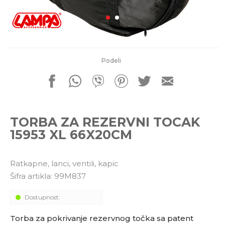
porudžbine
011 4427900
Radno vreme
Radnim danom: 08-16h
Subotom: 08-14h
Nedeljom ne radimo
Podeli
Pišite nam
office@kitcommerce.rs
TORBA ZA REZERVNI TOCAK
15953 XL 66X20CM
Ratkapne, lanci, ventili, kapic
Šifra artikla:
99M837
Dostupnost:
Torba za pokrivanje rezervnog točka sa patent