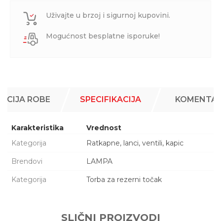
Uživajte u brzoj i sigurnoj kupovini.
Mogućnost besplatne isporuke!
ACIJA ROBE
SPECIFIKACIJA
KOMENTAR
Karakteristika
Vrednost
Kategorija
Ratkapne, lanci, ventili, kapic
Brendovi
LAMPA
Kategorija
Torba za rezerni točak
Šifra proizvoda:
99M837
Ime/Nadimak
Naziv:
TORBA ZA REZERVNI TOCAK 15953 XL 6
Kataloški broj:
15953
SLIČNI PROIZVODI