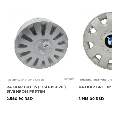
Zemlja porekla:
Kina
Email adresa
Proizvođač:
LAMPA S.P.A.
Uvoznik:
KIT COMMERCE D.O.O.
EAN kod:
8000692159538
Zagarantovana sva prava kupaca po osnovu
Prava potrošača:
potrošača
Poruka
1
99D573
Ratkapne, lanci, ventili, kapic
Ratkapne, lanci, ventili, kapi
RATKAP GRT 15 ( DSH-15-020 )
RATKAP GRT BMW
SIVE HROM PRSTEN
2.580,90
RSD
1.955,00
RSD
POŠALJI