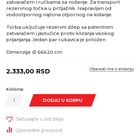
zatvaračem i ručkama za nošenje. Za transport
rezervnog točka u prtljažnik. Napravljen od
vodootpornog najlona otpornog na kidanje.
Torba uključuje rezervni džep sa patentnim
zatvaračem i jastučiće protiv klizanja visokog
prijanjanja. Jedan par rukavica je priložen
Dimenzija: Ø 66k20 cm
Obavesti me o sniženju
2.333,00
RSD
Količina:
DODAJ U KORPU
Sačuvajte u listi želja
Uporedite proizvod