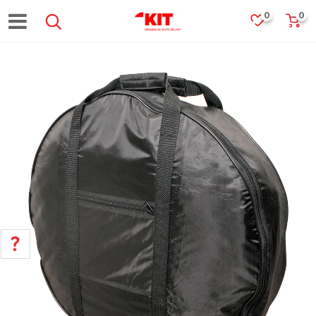
0
0
POMOĆ PRI KUPOVINI
Za više informacija, pomoć i