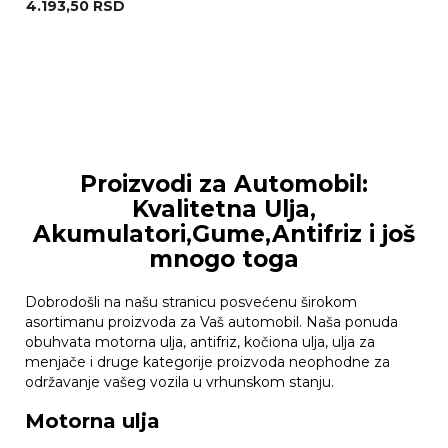
4.193,50
RSD
Proizvodi za Automobil:
Kvalitetna Ulja,
Akumulatori,Gume,Antifriz i još
mnogo toga
Dobrodošli na našu stranicu posvećenu širokom
asortimanu proizvoda za Vaš automobil. Naša ponuda
obuhvata motorna ulja, antifriz, kočiona ulja, ulja za
menjače i druge kategorije proizvoda neophodne za
održavanje vašeg vozila u vrhunskom stanju.
Motorna ulja