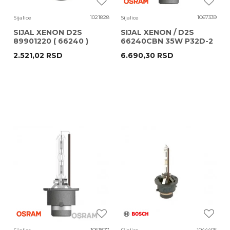
1021828
1067339
Sijalice
Sijalice
SIJAL XENON D2S
SIJAL XENON / D2S
89901220 ( 66240 )
66240CBN 35W P32D-2
ELPARTS
6200K OSRAM
2.521,02
RSD
6.690,30
RSD
1051827
1044405