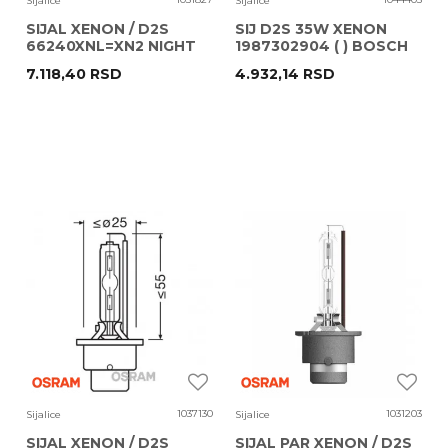
Sijalice
Sijalice
SIJAL XENON / D2S
SIJ D2S 35W XENON
66240XNL=XN2 NIGHT
1987302904 ( ) BOSCH
BREAKER LASER
7.118,40
RSD
4.932,14
RSD
+200/220% 35W 4X1 FS1
OSRAM
1037130
1031203
Sijalice
Sijalice
SIJAL XENON / D2S
SIJAL PAR XENON / D2S