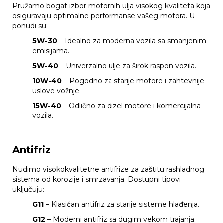
Pružamo bogat izbor motornih ulja visokog kvaliteta koja
osiguravaju optimalne performanse vašeg motora. U
ponudi su:
5W-30
– Idealno za moderna vozila sa smanjenim
emisijama.
5W-40
– Univerzalno ulje za širok raspon vozila.
10W-40
– Pogodno za starije motore i zahtevnije
uslove vožnje.
15W-40
– Odlično za dizel motore i komercijalna
vozila.
Antifriz
Nudimo visokokvalitetne antifrize za zaštitu rashladnog
sistema od korozije i smrzavanja. Dostupni tipovi
uključuju:
G11
– Klasičan antifriz za starije sisteme hlađenja.
G12
– Moderni antifriz sa dugim vekom trajanja.