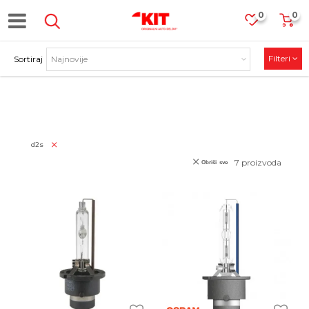
0
0
Filteri
Sortiraj
PROIZVODI
d2s
7
proizvoda
Obriši sve