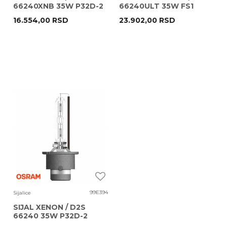
66240XNB 35W P32D-2
66240ULT 35W FS1
2BOX OSRAM
OSRAM
16.554,00
RSD
23.902,00
RSD
99E394
Sijalice
SIJAL XENON / D2S
66240 35W P32D-2
OSRAM