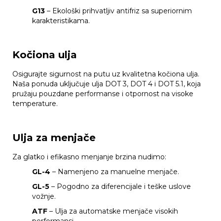
G13
– Ekološki prihvatljiv antifriz sa superiornim
karakteristikama.
Kočiona ulja
Osigurajte sigurnost na putu uz kvalitetna kočiona ulja.
Naša ponuda uključuje ulja DOT 3, DOT 4 i DOT 5.1, koja
pružaju pouzdane performanse i otpornost na visoke
temperature.
Ulja za menjače
Za glatko i efikasno menjanje brzina nudimo:
GL-4
– Namenjeno za manuelne menjače.
GL-5
– Pogodno za diferencijale i teške uslove
vožnje.
ATF
– Ulja za automatske menjače visokih