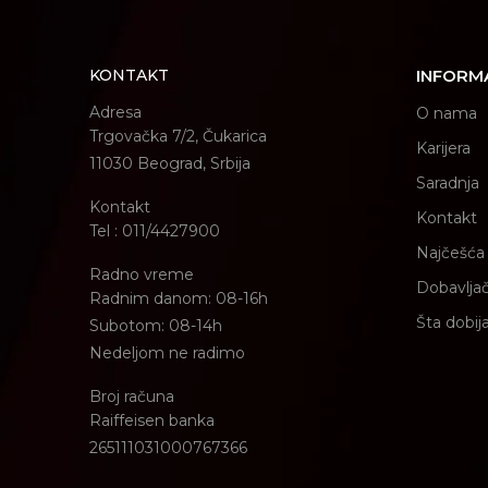
KONTAKT
INFORM
Adresa
O nama
Trgovačka 7/2, Čukarica
Karijera
11030 Beograd, Srbija
Saradnja
Kontakt
Kontakt
Tel : 011/4427900
Najčešća 
Radno vreme
Dobavljač
Radnim danom: 08-16h
Šta dobij
Subotom: 08-14h
Nedeljom ne radimo
Broj računa
Raiffeisen banka
265111031000767366