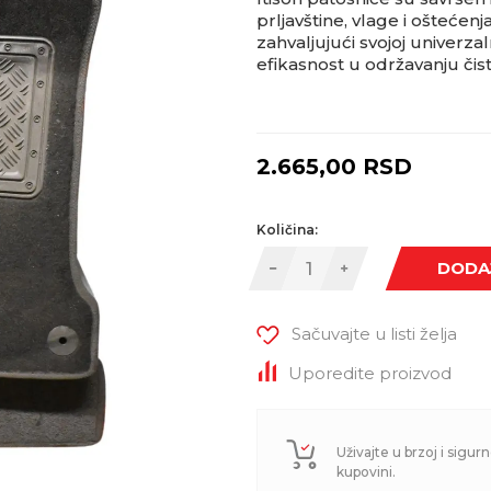
prljavštine, vlage i oštećen
zahvaljujući svojoj univerzal
efikasnost u održavanju čis
2.665,00
RSD
Količina:
DODA
Sačuvajte u listi želja
Uporedite proizvod
Uživajte u brzoj i sigurn
kupovini.