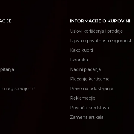
ACIJE
INFORMACIJE O KUPOVINI
Uslovi korišćenja i prodaje
Izjava o privatnosti i sigurnost
Kako kupiti
Isporuka
pitanja
Načini plaćanja
i
Plaćanje karticama
am registracijom?
Pravo na odustajanje
Reklamacije
Povraćaj sredstava
Zamena artikala