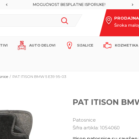
MOGUĆNOST BESPLATNE ISPORUKE!
PRODAJNA
Široka mal
ITIVI
AUTO DELOVI
SIJALICE
KOZMETIKA 
snice
PAT ITISON BMW 5 E39 95-03
PAT ITISON BMW
Patosnice
Šifra artikla:
1054060
Itison patosnice su savršen 