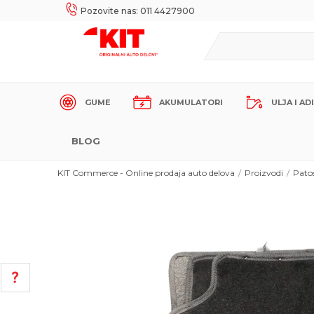
UKE!
SIGURNO PLAĆANJE PLATNIM KARTICAMA!
Pozovite nas: 011 4427900
GUME
AKUMULATORI
ULJA I AD
BLOG
KIT Commerce - Online prodaja auto delova
Proizvodi
Pato
POMOĆ PRI KUPOVINI