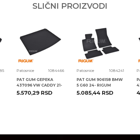
SLIČNI PROIZVODI
85
Patosnice
1084466
Patosnice
1084241
P
PAT GUM GEPEKA
PAT GUM 906158 BMW
P
437096 VW CADDY 21-
5 G60 24- RIGUM
4
FORD TOURNEO 22-
2
5.570,29
RSD
5.085,44
RSD
4
RIGUM