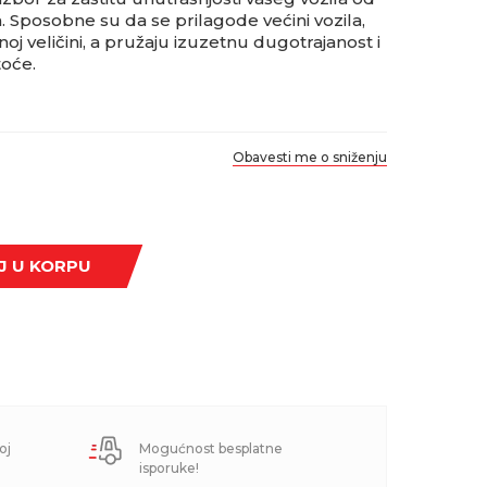
ja. Sposobne su da se prilagode većini vozila,
noj veličini, a pružaju izuzetnu dugotrajanost i
toće.
Obavesti me o sniženju
J U KORPU
oj
Mogućnost besplatne
isporuke!