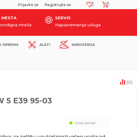
0
0
SIGURNO PLAĆANJE PLATNIM KARTICAMA!
Prijavite se
Registrujte se
 MESTA
SERVIS
oprodajna mreža
Najsavremenija usluga
I OPREMA
ALATI
KAROSERIJA
(
0
)
 5 E39 95-03
Dostupnost:
izbor za zaštitu unutrašnjosti vašeg vozila od