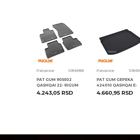
Poruka
1080961
Patosnice
1086988
Patosnice
10869
GEPEKA
PAT GUM 905502
PAT GUM GEPEKA
W 5
QASHQAI 22- RIGUM
424010 QASHQAI E-
1 10-
POWER 22- RIGUM
RSD
4.243,05
RSD
4.660,95
RSD
POŠALJI