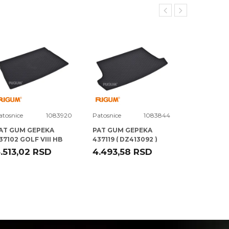
atosnice
1083920
Patosnice
1083844
Patosnice
AT GUM GEPEKA
PAT GUM GEPEKA
PAT GUM 
37102 GOLF VIII HB
437119 ( DZ413092 )
407082 TI
0- RIGUM
VW T-ROC 17- RIGUM
16- RIGUM
.513,02
RSD
4.493,58
RSD
5.024,29