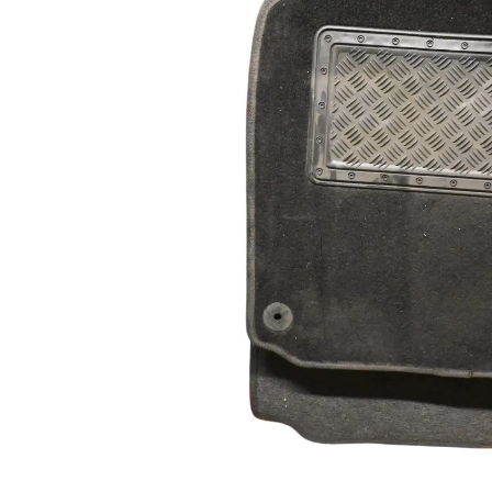
Za više informacija, pomoć i
porudžbine
011 4427900
Radno vreme
Radnim danom: 08-16h
Subotom: 08-14h
Nedeljom ne radimo
Pišite nam
office@kitcommerce.rs