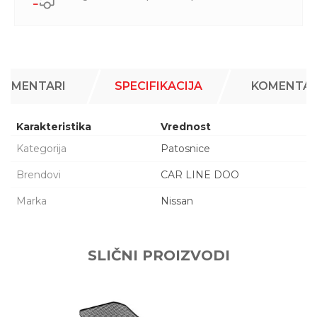
KOMENTARI
SPECIFIKACIJA
KOMENTAR
Karakteristika
Vrednost
Kategorija
Patosnice
Brendovi
CAR LINE DOO
Marka
Nissan
Ime/Nadimak
SLIČNI PROIZVODI
Email adresa