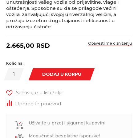
unutrašnjosti vašeg vozila od prljavštine, vlage i
oštećenja. Sposobne su da se prilagode većini
vozila, zahvaljujući svojoj univerzalnoj veličini, a
pružaju izuzetnu dugotrajanost i efikasnost u
održavanju čistoće.
Obavesti me o sniženju
2.665,00
RSD
Količina:
DODAJ U KORPU
Sačuvajte u listi želja
Uporedite proizvod
Uživajte u brzoj i sigurnoj kupovini.
Mogućnost besplatne isporuke!