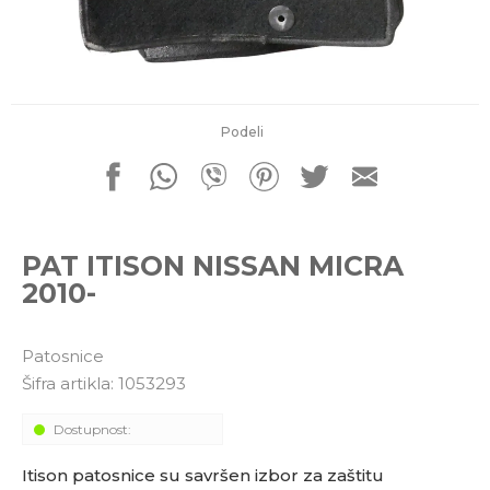
porudžbine
011 4427900
Radno vreme
Radnim danom: 08-16h
Subotom: 08-14h
Nedeljom ne radimo
Podeli
Pišite nam
office@kitcommerce.rs
PAT ITISON NISSAN MICRA
2010-
Patosnice
Šifra artikla:
1053293
Dostupnost:
Itison patosnice su savršen izbor za zaštitu