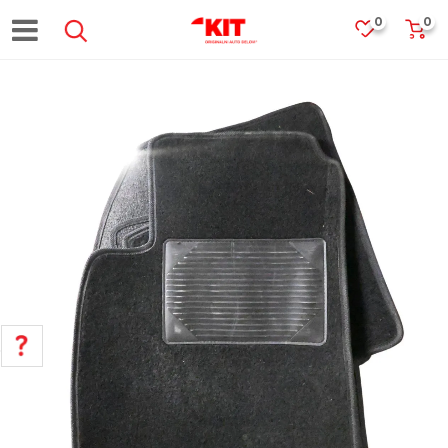
0
0
POMOĆ PRI KUPOVINI
Za više informacija, pomoć i