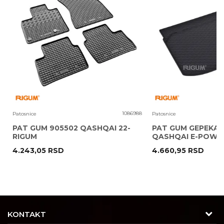
Poruka
1
1086988
Patosnice
Patosnice
PAT GUM 905502 QASHQAI 22-
PAT GUM GEPEKA 
RIGUM
QASHQAI E-POWER
4.243,05
RSD
4.660,95
RSD
POŠALJI
KONTAKT