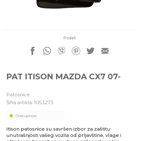
porudžbine
011 4427900
Radno vreme
Radnim danom: 08-16h
Subotom: 08-14h
Nedeljom ne radimo
Podeli
Pišite nam
office@kitcommerce.rs
PAT ITISON MAZDA CX7 07-
Patosnice
Šifra artikla:
1053273
Dostupnost:
Itison patosnice su savršen izbor za zaštitu
unutrašnjosti vašeg vozila od prljavštine, vlage i