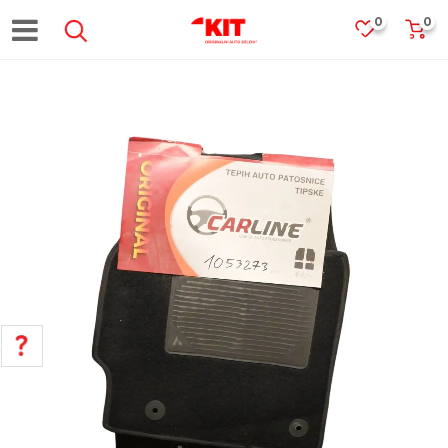
0
0
POMOĆ PRI KUPOVINI
Za više informacija, pomoć i