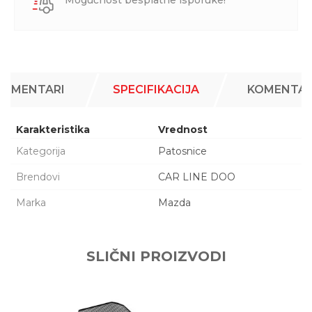
Mogućnost besplatne isporuke!
KOMENTARI
SPECIFIKACIJA
KOMENTAR
Karakteristika
Vrednost
Kategorija
Patosnice
Brendovi
CAR LINE DOO
Marka
Mazda
Ime/Nadimak
SLIČNI PROIZVODI
Email adresa