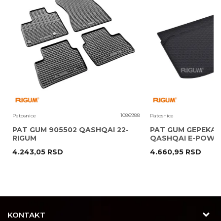
Poruka
1
1086988
Patosnice
Patosnice
PAT GUM 905502 QASHQAI 22-
PAT GUM GEPEKA 
RIGUM
QASHQAI E-POWER
4.243,05
RSD
4.660,95
RSD
POŠALJI
KONTAKT