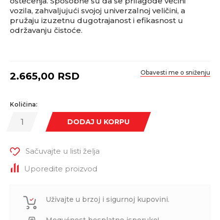
oštećenja. Sposobne su da se prilagode većini
vozila, zahvaljujući svojoj univerzalnoj veličini, a
pružaju izuzetnu dugotrajanost i efikasnost u
održavanju čistoće.
Obavesti me o sniženju
2.665,00
RSD
Količina:
DODAJ U KORPU
Sačuvajte u listi želja
Uporedite proizvod
Uživajte u brzoj i sigurnoj kupovini.