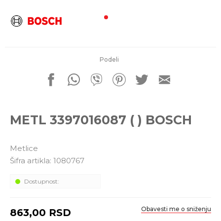
porudžbine
011 4427900
Radno vreme
Radnim danom: 08-16h
Subotom: 08-14h
Nedeljom ne radimo
Podeli
Pišite nam
office@kitcommerce.rs
METL 3397016087 ( ) BOSCH
Metlice
Šifra artikla:
1080767
Dostupnost:
Obavesti me o sniženju
863,00
RSD