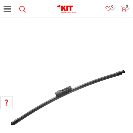
0
0
POMOĆ PRI KUPOVINI
Za više informacija, pomoć i