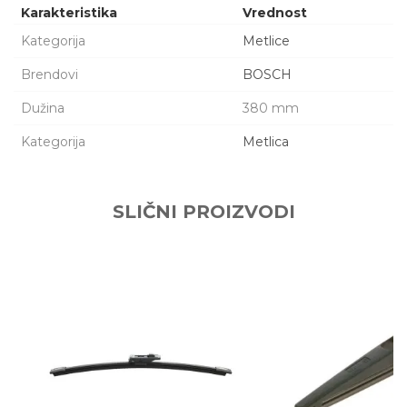
Karakteristika
Vrednost
Kategorija
Metlice
Brendovi
BOSCH
Dužina
380 mm
Kategorija
Metlica
Ime/Nadimak
SLIČNI PROIZVODI
Email adresa
Poruka