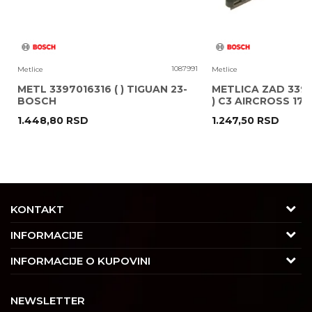
8
1087991
Metlice
Metlice
METL 3397016316 ( ) TIGUAN 23-
METLICA ZAD 3397
BOSCH
) C3 AIRCROSS 17
1.448,80
RSD
1.247,50
RSD
POŠALJI
KONTAKT
Adresa
INFORMACIJE
Trgovačka 7/2, Čukarica
O nama
INFORMACIJE O KUPOVINI
11030 Beograd, Srbija
Karijera
Uslovi korišćenja i prodaje
Kontakt
NEWSLETTER
Saradnja
Izjava o privatnosti i sigurnosti podataka
Tel : 011/4427900