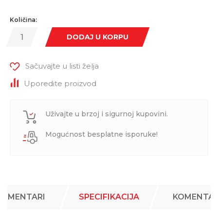
Količina:
DODAJ U KORPU
Sačuvajte u listi želja
Uporedite proizvod
Uživajte u brzoj i sigurnoj kupovini.
Mogućnost besplatne isporuke!
KOMENTARI
SPECIFIKACIJA
KOMENTAR