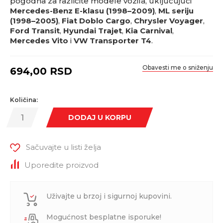
pogodna za različite modele vozila, uključujući
Mercedes-Benz E-klasu (1998–2009)
,
ML seriju
(1998–2005)
,
Fiat Doblo Cargo
,
Chrysler Voyager
,
Ford Transit
,
Hyundai Trajet
,
Kia Carnival
,
Mercedes Vito
i
VW Transporter T4
.
Obavesti me o sniženju
694,00
RSD
Količina:
DODAJ U KORPU
Sačuvajte u listi želja
Uporedite proizvod
Uživajte u brzoj i sigurnoj kupovini.
Mogućnost besplatne isporuke!