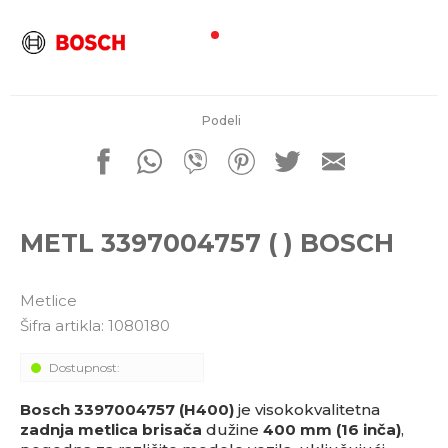
porudžbine
011 4427900
Radno vreme
Radnim danom: 08-16h
Subotom: 08-14h
Nedeljom ne radimo
Podeli
Pišite nam
office@kitcommerce.rs
METL 3397004757 ( ) BOSCH
Metlice
Šifra artikla:
1080180
Dostupnost:
Bosch 3397004757 (H400)
je visokokvalitetna
zadnja metlica brisača
dužine
400 mm (16 inča)
,