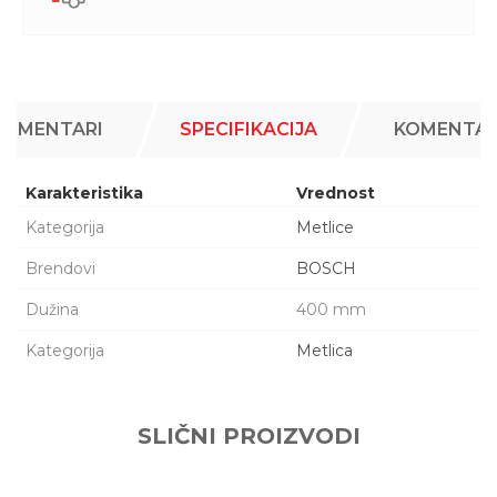
KOMENTARI
SPECIFIKACIJA
KOMENTAR
Karakteristika
Vrednost
Kategorija
Metlice
Brendovi
BOSCH
Dužina
400 mm
Kategorija
Metlica
Ime/Nadimak
SLIČNI PROIZVODI
Email adresa