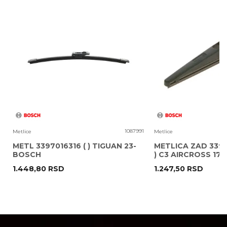
Poruka
8
1087991
Metlice
Metlice
METL 3397016316 ( ) TIGUAN 23-
METLICA ZAD 3397
BOSCH
) C3 AIRCROSS 17
1.448,80
RSD
1.247,50
RSD
POŠALJI