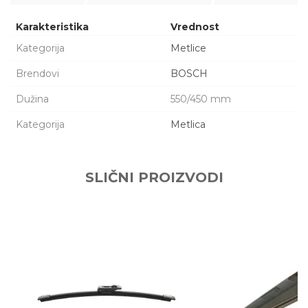
Karakteristika
Vrednost
Kategorija
Metlice
Brendovi
BOSCH
Dužina
550/450 mm
Kategorija
Metlica
Ime/Nadimak
SLIČNI PROIZVODI
Email adresa
Poruka