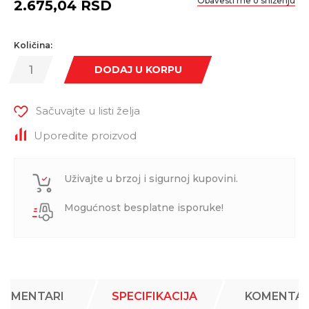
Obavesti me o sniženju
2.675,04
RSD
Količina:
DODAJ U KORPU
Sačuvajte u listi želja
Uporedite proizvod
Uživajte u brzoj i sigurnoj kupovini.
Mogućnost besplatne isporuke!
KOMENTARI
SPECIFIKACIJA
KOMENTAR