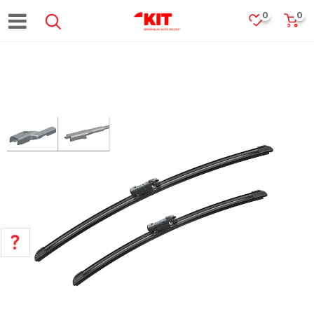
0
0
POMOĆ PRI KUPOVINI
Za više informacija, pomoć i