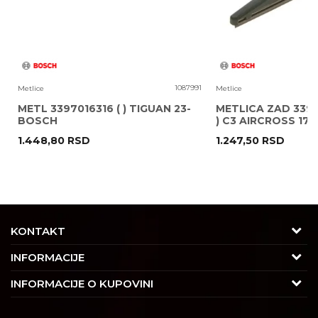
8
1087991
Metlice
Metlice
METL 3397016316 ( ) TIGUAN 23-
METLICA ZAD 3397
BOSCH
) C3 AIRCROSS 17
1.448,80
RSD
1.247,50
RSD
POŠALJI
KONTAKT
Adresa
INFORMACIJE
Trgovačka 7/2, Čukarica
O nama
INFORMACIJE O KUPOVINI
11030 Beograd, Srbija
Karijera
Uslovi korišćenja i prodaje
Kontakt