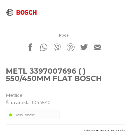
porudžbine
011 4427900
Radno vreme
Radnim danom: 08-16h
Subotom: 08-14h
Nedeljom ne radimo
Podeli
Pišite nam
office@kitcommerce.rs
METL 3397007696 ( )
550/450MM FLAT BOSCH
Metlice
Šifra artikla:
1044540
Dostupnost: