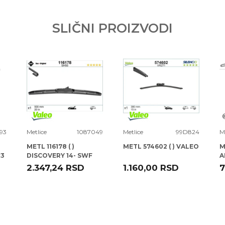
SLIČNI PROIZVODI
93
Metlice
1087049
Metlice
99D824
M
METL 116178 ( )
METL 574602 ( ) VALEO
M
C3
DISCOVERY 14- SWF
A
A
2.347,24
RSD
1.160,00
RSD
7