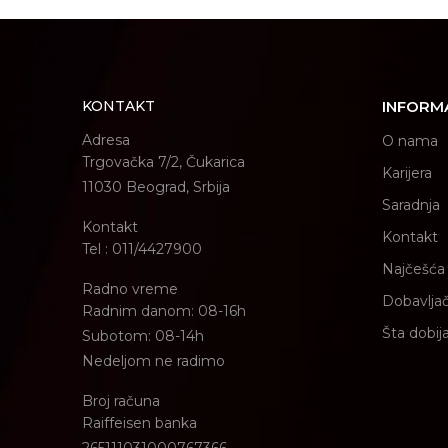
KONTAKT
INFORM
Adresa
O nama
Trgovačka 7/2, Čukarica
Karijera
11030 Beograd, Srbija
Saradnja
Kontakt
Kontakt
Tel : 011/4427900
Najčešća 
Radno vreme
Dobavljač
Radnim danom: 08-16h
Šta dobij
Subotom: 08-14h
Nedeljom ne radimo
Broj računa
Raiffeisen banka