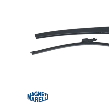
Za više informacija, pomoć i
porudžbine
011 4427900
Radno vreme
Radnim danom: 08-16h
Subotom: 08-14h
Nedeljom ne radimo
Pišite nam
office@kitcommerce.rs