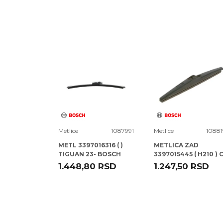
Poruka
1080758
Metlice
1087991
Metlice
10881
14310 ( )
METL 3397016316 ( )
METLICA ZAD
TIGUAN 23- BOSCH
3397015445 ( H210 ) 
AIRCROSS 17- BOSCH
RSD
1.448,80
RSD
1.247,50
RSD
POŠALJI