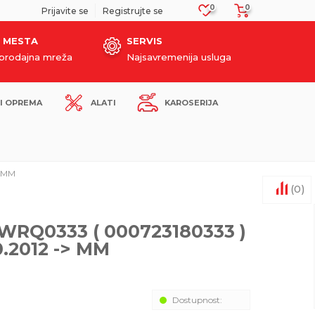
0
0
SIGURNO PLAĆANJE PLATNIM KARTICAMA!
Prijavite se
Registrujte se
 MESTA
SERVIS
oprodajna mreža
Najsavremenija usluga
I OPREMA
ALATI
KAROSERIJA
> MM
(
0
)
RQ0333 ( 000723180333 )
.2012 -> MM
Dostupnost: