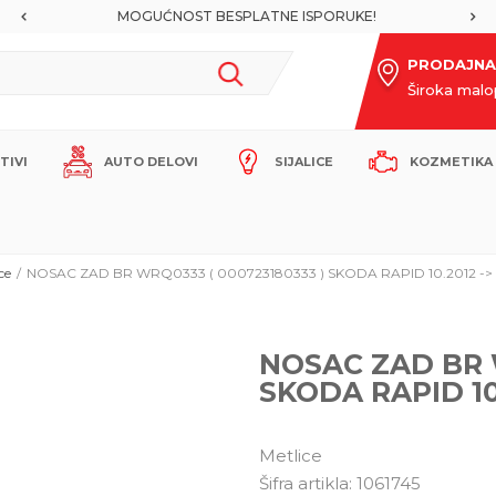
MOGUĆNOST BESPLATNE ISPORUKE!
PRODAJNA
Široka mal
ITIVI
AUTO DELOVI
SIJALICE
KOZMETIKA 
ce
NOSAC ZAD BR WRQ0333 ( 000723180333 ) SKODA RAPID 10.2012 -
NOSAC ZAD BR W
SKODA RAPID 10
Metlice
Šifra artikla:
1061745