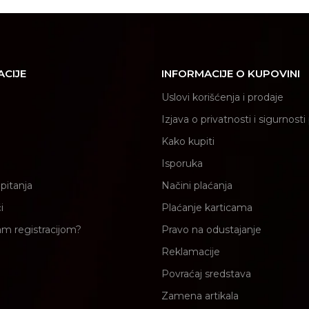
ACIJE
INFORMACIJE O KUPOVINI
Uslovi korišćenja i prodaje
Izjava o privatnosti i sigurnost
Kako kupiti
Isporuka
pitanja
Načini plaćanja
i
Plaćanje karticama
am registracijom?
Pravo na odustajanje
Reklamacije
Povraćaj sredstava
Zamena artikala