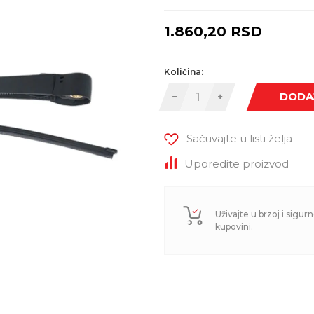
1.860,20
RSD
Količina:
DODA
Sačuvajte u listi želja
Uporedite proizvod
Uživajte u brzoj i sigurn
kupovini.