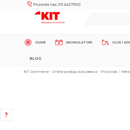
UKE!
SIGURNO PLAĆANJE PLATNIM KARTICAMA!
Pozovite nas: 011 4427900
GUME
AKUMULATORI
ULJA I AD
BLOG
KIT Commerce - Online prodaja auto delova
Proizvodi
Metli
POMOĆ PRI KUPOVINI