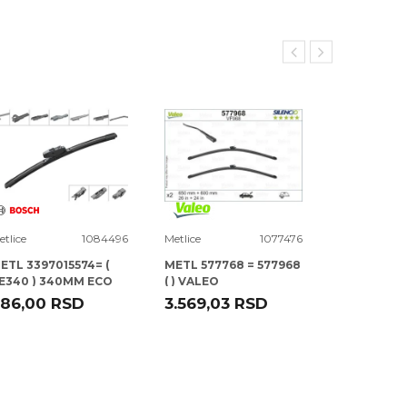
etlice
1084496
Metlice
1077476
Metlice
ETL 3397015574= (
METL 577768 = 577968
METL 57232
E340 ) 340MM ECO
( ) VALEO
ERO FLAT BOSCH
86,00
RSD
3.569,03
RSD
16.931,32