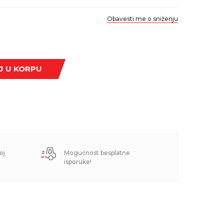
Obavesti me o sniženju
J U KORPU
oj
Mogućnost besplatne
isporuke!