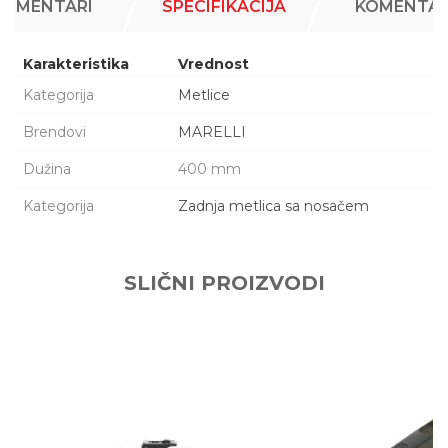
KOMENTARI
SPECIFIKACIJA
KOMENTAR
Karakteristika
Vrednost
Kategorija
Metlice
Brendovi
MARELLI
Dužina
400 mm
Kategorija
Zadnja metlica sa nosačem
Ime/Nadimak
SLIČNI PROIZVODI
Email adresa
Poruka