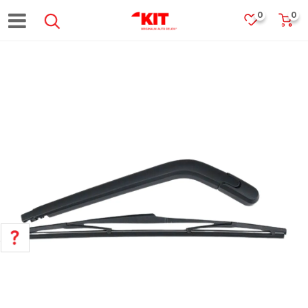
0
0
POMOĆ PRI KUPOVINI
Za više informacija, pomoć i