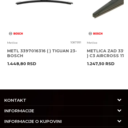
8
1087991
Metlice
Metlice
METL 3397016316 ( ) TIGUAN 23-
METLICA ZAD 3397
BOSCH
) C3 AIRCROSS 17
1.448,80
RSD
1.247,50
RSD
POŠALJI
KONTAKT
Adresa
INFORMACIJE
Trgovačka 7/2, Čukarica
O nama
INFORMACIJE O KUPOVINI
11030 Beograd, Srbija