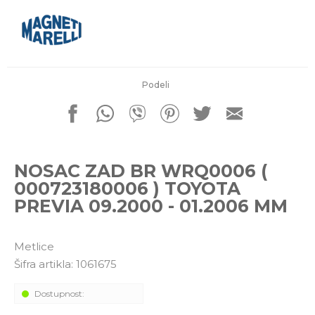
porudžbine
011 4427900
Radno vreme
Radnim danom: 08-16h
Subotom: 08-14h
Nedeljom ne radimo
Podeli
Pišite nam
office@kitcommerce.rs
NOSAC ZAD BR WRQ0006 (
000723180006 ) TOYOTA
PREVIA 09.2000 - 01.2006 MM
Metlice
Šifra artikla:
1061675
Dostupnost: