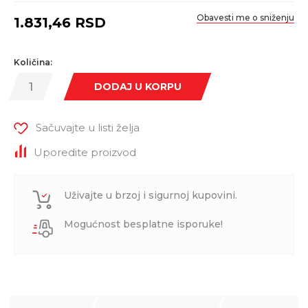
Obavesti me o sniženju
1.831,46
RSD
Količina:
DODAJ U KORPU
Sačuvajte u listi želja
Uporedite proizvod
Uživajte u brzoj i sigurnoj kupovini.
Mogućnost besplatne isporuke!