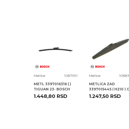
Poruka
1080758
Metlice
1087991
Metlice
10881
14310 ( )
METL 3397016316 ( )
METLICA ZAD
TIGUAN 23- BOSCH
3397015445 ( H210 ) 
AIRCROSS 17- BOSCH
RSD
1.448,80
RSD
1.247,50
RSD
POŠALJI