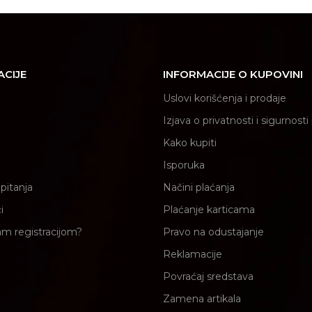
ACIJE
INFORMACIJE O KUPOVINI
Uslovi korišćenja i prodaje
Izjava o privatnosti i sigurnost
Kako kupiti
Isporuka
pitanja
Načini plaćanja
i
Plaćanje karticama
am registracijom?
Pravo na odustajanje
Reklamacije
Povraćaj sredstava
Zamena artikala