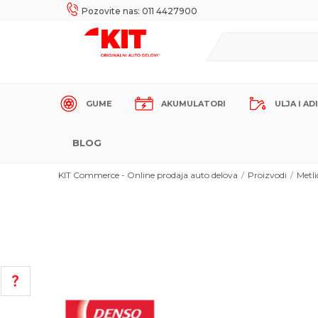
UKE!
SIGURNO PLAĆANJE PLATNIM KARTICAMA!
Pozovite nas: 011 4427900
GUME
AKUMULATORI
ULJA I AD
BLOG
KIT Commerce - Online prodaja auto delova
Proizvodi
Metli
POMOĆ PRI KUPOVINI