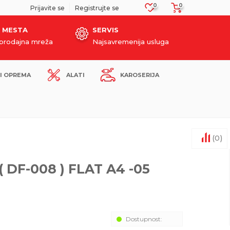
0
0
SIGURNO PLAĆANJE PLATNIM KARTICAMA!
Prijavite se
Registrujte se
 MESTA
SERVIS
oprodajna mreža
Najsavremenija usluga
I OPREMA
ALATI
KAROSERIJA
(
0
)
( DF-008 ) FLAT A4 -05
Dostupnost: