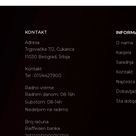
KONTAKT
INFORM
Adresa
O nama
Trgovačka 7/2, Čukarica
Karijera
11030 Beograd, Srbija
Saradnja
Kontakt
Kontakt
Tel : 011/4427900
Najčešća 
Radno vreme
Dobavljač
Radnim danom: 08-16h
Šta dobij
Subotom: 08-14h
Nedeljom ne radimo
Broj računa
Raiffeisen banka