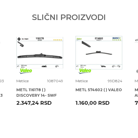
SLIČNI PROIZVODI
93
Metlice
1087049
Metlice
99D824
M
METL 116178 ( )
METL 574602 ( ) VALEO
M
C3
DISCOVERY 14- SWF
A
A
2.347,24
RSD
1.160,00
RSD
7