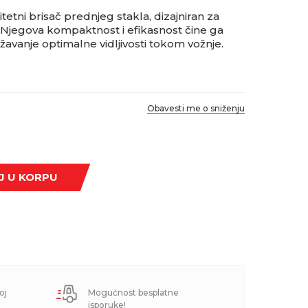
etni brisač prednjeg stakla, dizajniran za
. Njegova kompaktnost i efikasnost čine ga
vanje optimalne vidljivosti tokom vožnje.
Obavesti me o sniženju
J U KORPU
oj
Mogućnost besplatne
isporuke!