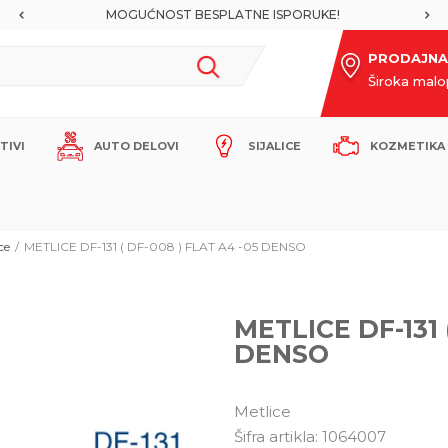
MOGUĆNOST BESPLATNE ISPORUKE!
PRODAJNA
Široka mal
ITIVI
AUTO DELOVI
SIJALICE
KOZMETIKA 
ce
METLICE DF-131 ( DF-008 ) FLAT A4 -05 DENSO
METLICE DF-131 
DENSO
Metlice
Šifra artikla:
1064007