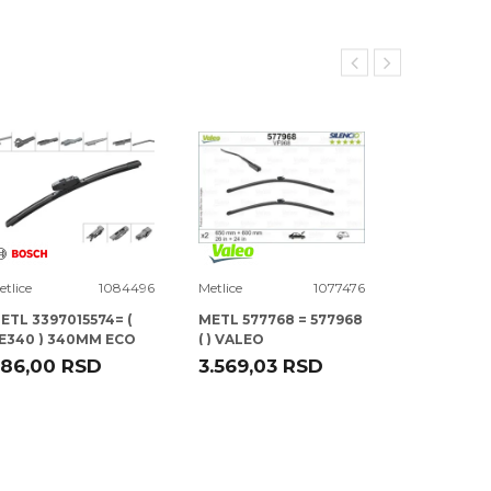
etlice
1084496
Metlice
1077476
Metlice
ETL 3397015574= (
METL 577768 = 577968
METL 57232
E340 ) 340MM ECO
( ) VALEO
ERO FLAT BOSCH
86,00
RSD
3.569,03
RSD
16.931,32