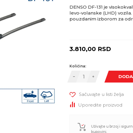
DENSO DF-131 je visokokvalit
levo-volanske (LHD) vozila
pouzdanim izborom za održa
3.810,00
RSD
Količina:
DODA
Sačuvajte u listi želja
Uporedite proizvod
Uživajte u brzoj i sigurn
kupovini.