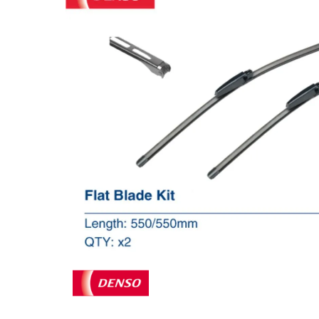
Za više informacija, pomoć i
porudžbine
011 4427900
Radno vreme
Radnim danom: 08-16h
Subotom: 08-14h
Nedeljom ne radimo
Pišite nam
office@kitcommerce.rs