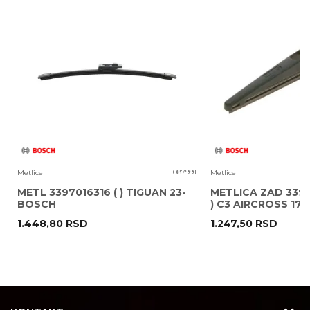
Poruka
8
1087991
Metlice
Metlice
METL 3397016316 ( ) TIGUAN 23-
METLICA ZAD 3397
BOSCH
) C3 AIRCROSS 17
1.448,80
RSD
1.247,50
RSD
POŠALJI