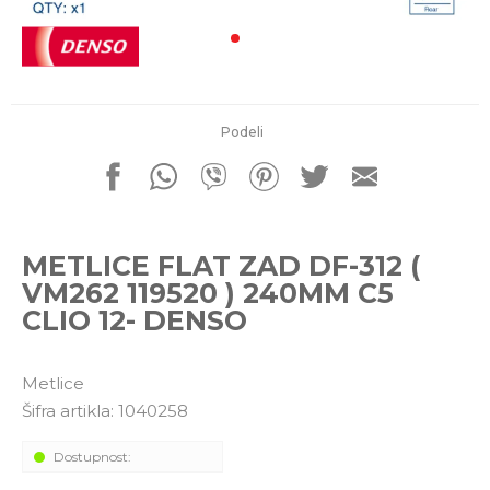
porudžbine
011 4427900
Radno vreme
Radnim danom: 08-16h
Subotom: 08-14h
Nedeljom ne radimo
Podeli
Pišite nam
office@kitcommerce.rs
METLICE FLAT ZAD DF-312 (
VM262 119520 ) 240MM C5
CLIO 12- DENSO
Metlice
Šifra artikla:
1040258
Dostupnost: