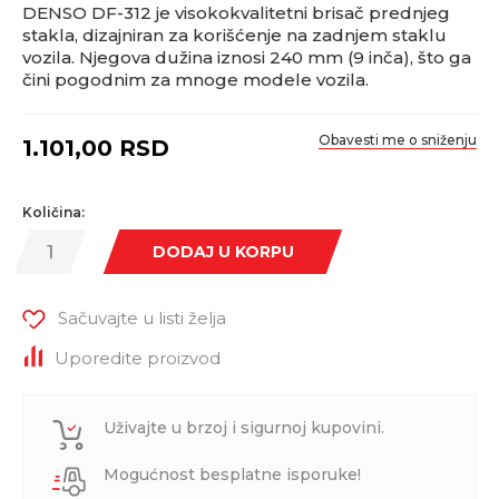
DENSO DF-312 je visokokvalitetni brisač prednjeg
stakla, dizajniran za korišćenje na zadnjem staklu
vozila. Njegova dužina iznosi 240 mm (9 inča), što ga
čini pogodnim za mnoge modele vozila.
Obavesti me o sniženju
1.101,00
RSD
Količina:
DODAJ U KORPU
Sačuvajte u listi želja
Uporedite proizvod
Uživajte u brzoj i sigurnoj kupovini.
Mogućnost besplatne isporuke!