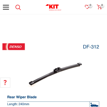
0
0
POMOĆ PRI KUPOVINI
Za više informacija, pomoć i