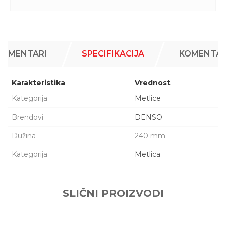
KOMENTARI
SPECIFIKACIJA
KOMENTAR
Karakteristika
Vrednost
Kategorija
Metlice
Brendovi
DENSO
Dužina
240 mm
Kategorija
Metlica
Ime/Nadimak
SLIČNI PROIZVODI
Email adresa