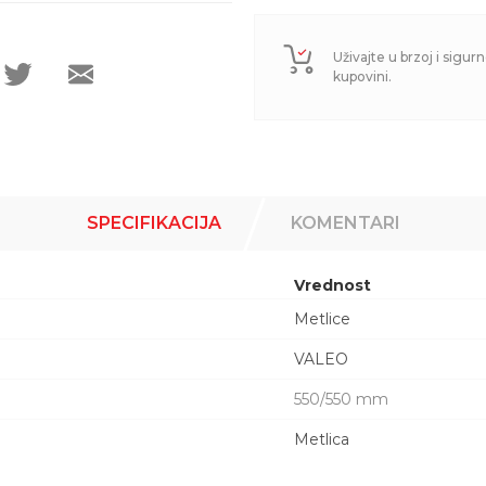
Uživajte u brzoj i sigurn
kupovini.
SPECIFIKACIJA
KOMENTARI
Vrednost
Metlice
VALEO
550/550 mm
Metlica
Email adresa