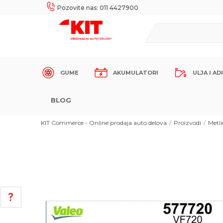
UKE!
SIGURNO PLAĆANJE PLATNIM KARTICAMA!
Pozovite nas: 011 4427900
GUME
AKUMULATORI
ULJA I AD
BLOG
KIT Commerce - Online prodaja auto delova
Proizvodi
Metli
POMOĆ PRI KUPOVINI