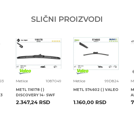
SLIČNI PROIZVODI
93
Metlice
1087049
Metlice
99D824
M
METL 116178 ( )
METL 574602 ( ) VALEO
M
C3
DISCOVERY 14- SWF
A
A
2.347,24
RSD
1.160,00
RSD
7