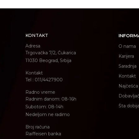
KONTAKT
INFORM
Adresa
O nama
Trgovačka 7/2, Čukarica
Karijera
11030 Beograd, Srbija
Saradnja
Kontakt
Kontakt
Tel : 011/4427900
Najčešća 
Radno vreme
Dobavljač
Radnim danom: 08-16h
Šta dobij
Subotom: 08-14h
Nedeljom ne radimo
Broj računa
Raiffeisen banka