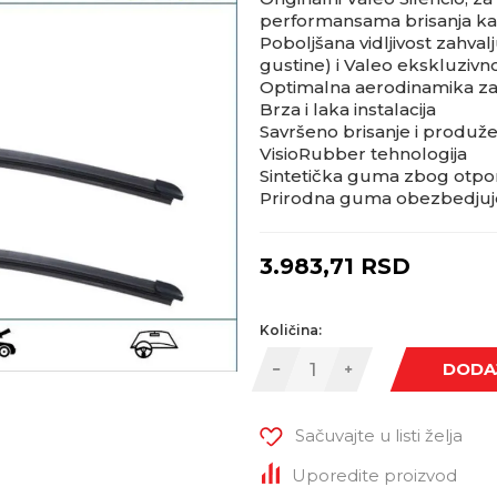
performansama brisanja kao
Poboljšana vidljivost zahval
gustine) i Valeo ekskluziv
Optimalna aerodinamika za
Brza i laka instalacija
Savršeno brisanje i produžen
VisioRubber tehnologija
Sintetička guma zbog otpor
Prirodna guma obezbedjuje 
3.983,71
RSD
Količina:
DODA
Sačuvajte u listi želja
Uporedite proizvod