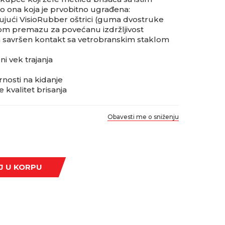
 ona koja je prvobitno ugrađena:
jujući VisioRubber oštrici (guma dvostruke
nom premazu za povećanu izdržljivost
 savršen kontakt sa vetrobranskim staklom
i vek trajanja
nosti na kidanje
kvalitet brisanja
Obavesti me o sniženju
J U KORPU