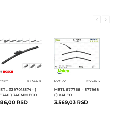
etlice
1084496
Metlice
1077476
Metlice
ETL 3397015574= (
METL 577768 = 577968
METL 57232
E340 ) 340MM ECO
( ) VALEO
ERO FLAT BOSCH
86,00
RSD
3.569,03
RSD
16.931,32