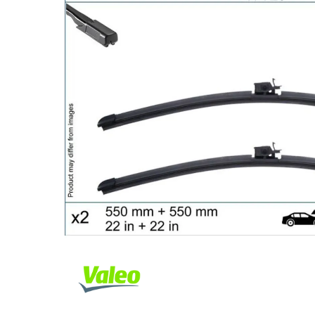
Za više informacija, pomoć i
porudžbine
011 4427900
Radno vreme
Radnim danom: 08-16h
Subotom: 08-14h
Nedeljom ne radimo
Pišite nam
office@kitcommerce.rs