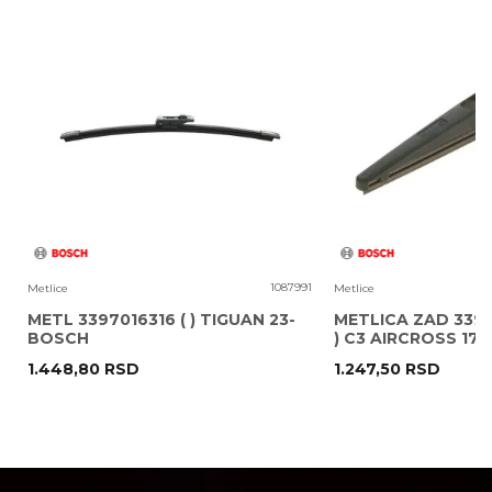
Poruka
8
1087991
Metlice
Metlice
METL 3397016316 ( ) TIGUAN 23-
METLICA ZAD 3397
BOSCH
) C3 AIRCROSS 17
1.448,80
RSD
1.247,50
RSD
POŠALJI