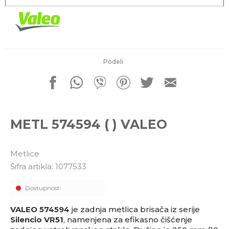
porudžbine
011 4427900
Radno vreme
Radnim danom: 08-16h
Subotom: 08-14h
Nedeljom ne radimo
Podeli
Pišite nam
office@kitcommerce.rs
METL 574594 ( ) VALEO
Metlice
Šifra artikla:
1077533
Dostupnost:
VALEO 574594
je zadnja metlica brisača iz serije
Silencio VR51
, namenjena za efikasno čišćenje