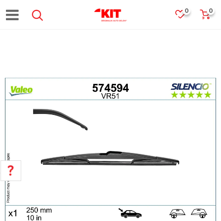
0
0
POMOĆ PRI KUPOVINI
Za više informacija, pomoć i