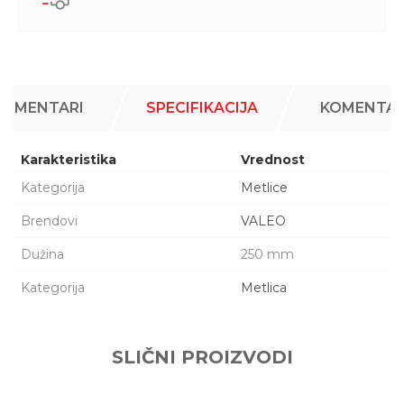
KOMENTARI
SPECIFIKACIJA
KOMENTAR
Karakteristika
Vrednost
Kategorija
Metlice
Brendovi
VALEO
Dužina
250 mm
Kategorija
Metlica
Ime/Nadimak
SLIČNI PROIZVODI
Email adresa