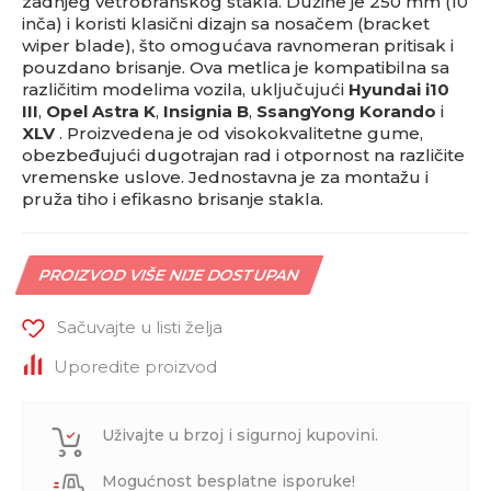
zadnjeg vetrobranskog stakla. Dužine je 250 mm (10
inča) i koristi klasični dizajn sa nosačem (bracket
wiper blade), što omogućava ravnomeran pritisak i
pouzdano brisanje. Ova metlica je kompatibilna sa
različitim modelima vozila, uključujući
Hyundai i10
III
,
Opel Astra K
,
Insignia B
,
SsangYong Korando
i
XLV
. Proizvedena je od visokokvalitetne gume,
obezbeđujući dugotrajan rad i otpornost na različite
vremenske uslove. Jednostavna je za montažu i
pruža tiho i efikasno brisanje stakla.
PROIZVOD VIŠE NIJE DOSTUPAN
Sačuvajte u listi želja
Uporedite proizvod
Uživajte u brzoj i sigurnoj kupovini.
Mogućnost besplatne isporuke!