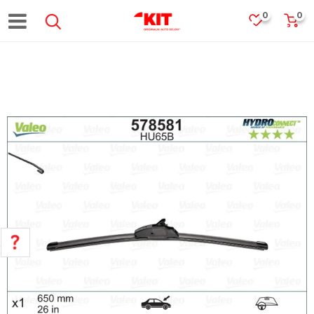
0
0
POMOĆ PRI KUPOVINI
Za više informacija, pomoć i