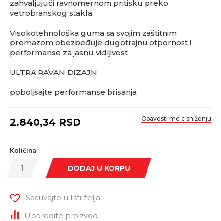
zahvaljujući ravnomernom pritisku preko
vetrobranskog stakla
Visokotehnološka guma sa svojim zaštitnim
premazom obezbeđuje dugotrajnu otpornost i
performanse za jasnu vidljivost
ULTRA RAVAN DIZAJN
poboljšajte performanse brisanja
Obavesti me o sniženju
2.840,34
RSD
Količina:
DODAJ U KORPU
Sačuvajte u listi želja
Uporedite proizvod