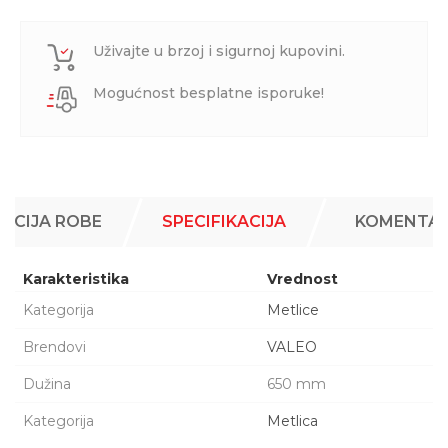
Uživajte u brzoj i sigurnoj kupovini.
Mogućnost besplatne isporuke!
ACIJA ROBE
SPECIFIKACIJA
KOMENTAR
Karakteristika
Vrednost
Kategorija
Metlice
Brendovi
VALEO
Dužina
650 mm
Kategorija
Metlica