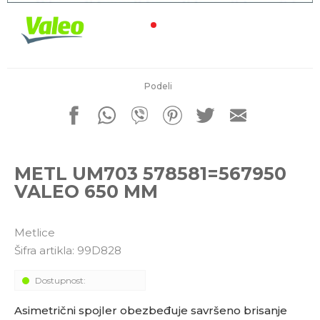
porudžbine
011 4427900
Radno vreme
Radnim danom: 08-16h
Subotom: 08-14h
Nedeljom ne radimo
Podeli
Pišite nam
office@kitcommerce.rs
METL UM703 578581=567950
VALEO 650 MM
Metlice
Šifra artikla:
99D828
Dostupnost:
Asimetrični spojler obezbeđuje savršeno brisanje