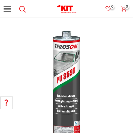
0
0
POMOĆ PRI KUPOVINI
Za više informacija, pomoć i