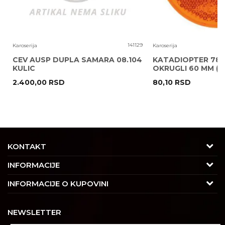
6
141129
Karoserija
Karoserija
CEV AUSP DUPLA SAMARA 08.104
KATADIOPTER 786
KULIC
OKRUGLI 60 MM ( 
2.400,00
RSD
80,10
RSD
POŠALJI
KONTAKT
Adresa
INFORMACIJE
Trgovačka 7/2, Čukarica
O nama
INFORMACIJE O KUPOVINI
11030 Beograd, Srbija
Karijera
Uslovi korišćenja i prodaje
Kontakt
NEWSLETTER
Saradnja
Izjava o privatnosti i sigurnosti podataka
Tel : 011/4427900