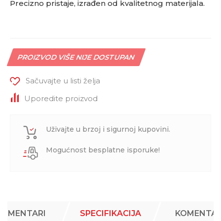
Precizno pristaje, izrađen od kvalitetnog materijala.
PROIZVOD VIŠE NIJE DOSTUPAN
Sačuvajte u listi želja
Uporedite proizvod
Uživajte u brzoj i sigurnoj kupovini.
Mogućnost besplatne isporuke!
KOMENTARI
SPECIFIKACIJA
KOMENTAR