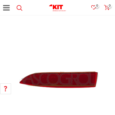
0
0
POMOĆ PRI KUPOVINI
Za više informacija, pomoć i