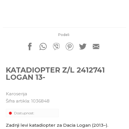
porudžbine
011 4427900
Radno vreme
Radnim danom: 08-16h
Subotom: 08-14h
Nedeljom ne radimo
Podeli
Pišite nam
office@kitcommerce.rs
KATADIOPTER Z/L 2412741
LOGAN 13-
Karoserija
Šifra artikla:
1036848
Dostupnost:
Zadnji levi katadiopter za Dacia Logan (2013–).