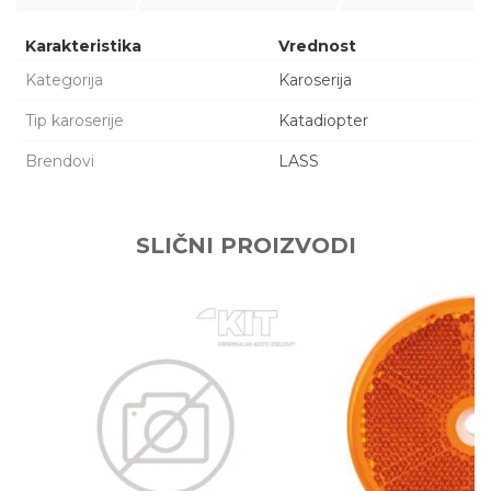
Karakteristika
Vrednost
Kategorija
Karoserija
Tip karoserije
Katadiopter
Brendovi
LASS
Ime/Nadimak
SLIČNI PROIZVODI
Email adresa
Poruka