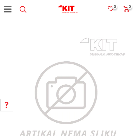
0
0
POMOĆ PRI KUPOVINI
Za više informacija, pomoć i