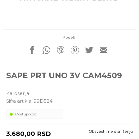
porudžbine
011 4427900
Radno vreme
Radnim danom: 08-16h
Subotom: 08-14h
Nedeljom ne radimo
Podeli
Pišite nam
office@kitcommerce.rs
SAPE PRT UNO 3V CAM4509
Karoserija
Šifra artikla:
99D524
Dostupnost:
Obavesti me o sniženju
3.680,00
RSD