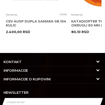
6
141129
Karoserija
Karoserija
CEV AUSP DUPLA SAMARA 08.104
KATADIOPTER 786
KULIC
OKRUGLI 60 MM ( 
2.400,00
RSD
80,10
RSD
POŠALJI
KONTAKT
Adresa
INFORMACIJE
Trgovačka 7/2, Čukarica
O nama
INFORMACIJE O KUPOVINI
11030 Beograd, Srbija
Karijera
Uslovi korišćenja i prodaje
Kontakt
NEWSLETTER
Saradnja
Izjava o privatnosti i sigurnosti podataka
Tel : 011/4427900
Kontakt
Kako kupiti
Radno vreme