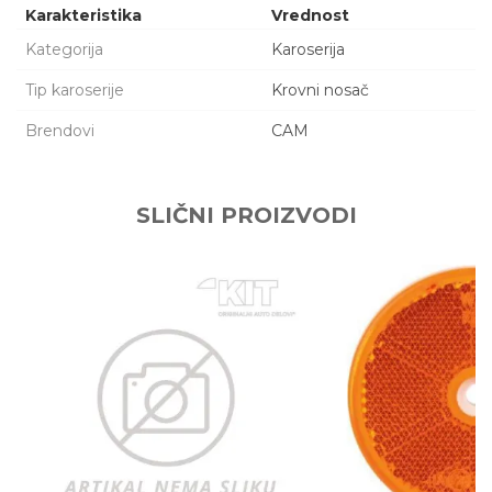
Karakteristika
Vrednost
Kategorija
Karoserija
Tip karoserije
Krovni nosač
Brendovi
CAM
Ime/Nadimak
SLIČNI PROIZVODI
Email adresa
Poruka