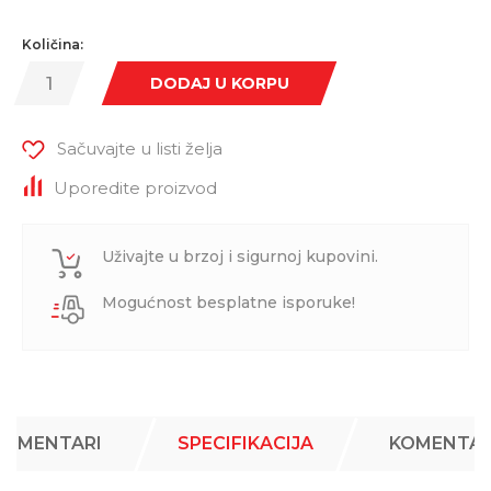
Količina:
DODAJ U KORPU
Sačuvajte u listi želja
Uporedite proizvod
Uživajte u brzoj i sigurnoj kupovini.
Mogućnost besplatne isporuke!
KOMENTARI
SPECIFIKACIJA
KOMENTAR