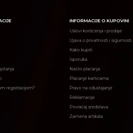
ACIJE
INFORMACIJE O KUPOVINI
Uslovi korišćenja i prodaje
Izjava o privatnosti i sigurnost
Kako kupiti
Isporuka
pitanja
Načini plaćanja
i
Plaćanje karticama
am registracijom?
Pravo na odustajanje
Reklamacije
Povraćaj sredstava
Zamena artikala