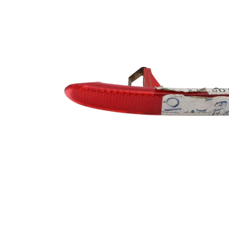
Za više informacija, pomoć i
porudžbine
011 4427900
Radno vreme
Radnim danom: 08-16h
Subotom: 08-14h
Nedeljom ne radimo
Pišite nam
office@kitcommerce.rs