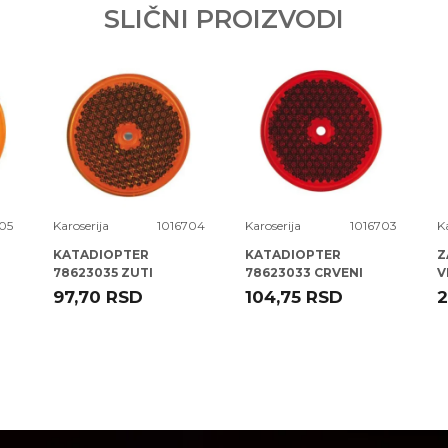
SLIČNI PROIZVODI
05
Karoserija
1016704
Karoserija
1016703
K
KATADIOPTER
KATADIOPTER
Z
78623035 ZUTI
78623033 CRVENI
V
OKRUGLI 82 MM ( )
OKRUGLI 82 MM ( )
97,70
RSD
104,75
RSD
2
ELPARTS
ELPARTS