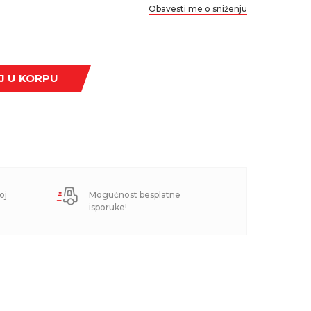
Obavesti me o sniženju
J U KORPU
oj
Mogućnost besplatne
isporuke!