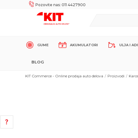
UKE!
SIGURNO PLAĆANJE PLATNIM KARTICAMA!
Pozovite nas: 011 4427900
GUME
AKUMULATORI
ULJA I AD
BLOG
KIT Commerce - Online prodaja auto delova
Proizvodi
Karos
POMOĆ PRI KUPOVINI