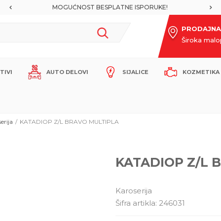
MOGUĆNOST BESPLATNE ISPORUKE!
PRODAJNA
Široka mal
ITIVI
AUTO DELOVI
SIJALICE
KOZMETIKA 
erija
KATADIOP Z/L BRAVO MULTIPLA
KATADIOP Z/L 
Karoserija
Šifra artikla:
246031