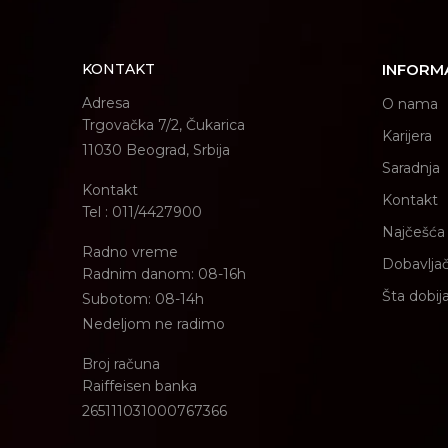
KONTAKT
INFORM
Adresa
O nama
Trgovačka 7/2, Čukarica
Karijera
11030 Beograd, Srbija
Saradnja
Kontakt
Kontakt
Tel : 011/4427900
Najčešća 
Radno vreme
Dobavljač
Radnim danom: 08-16h
Šta dobij
Subotom: 08-14h
Nedeljom ne radimo
Broj računa
Raiffeisen banka
265111031000767366