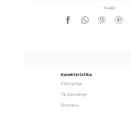
Podeli
Karakteristika
Kategorija
Tip karoserije
Brendovi
Ime/Nadimak