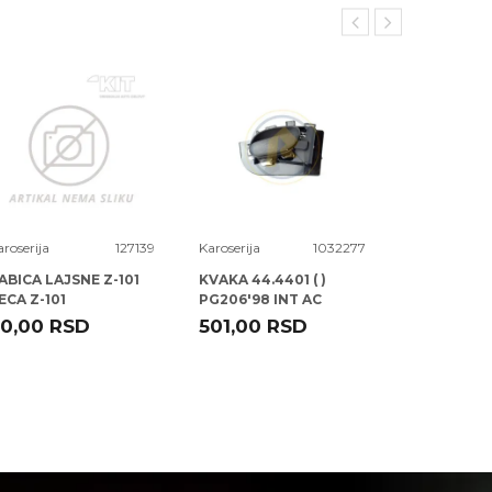
aroserija
127139
Karoserija
1032277
Karoserija
ABICA LAJSNE Z-101
KVAKA 44.4401 ( )
KVAKA 41.47
ECA Z-101
PG206'98 INT AC
VWGOLF>9
ROLCAR
ROLCAR
0,00
RSD
501,00
RSD
1.288,00