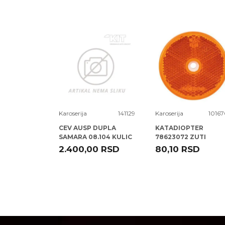
Poruka
1066056
Karoserija
141129
Karoserija
10167
TER D
CEV AUSP DUPLA
KATADIOPTER
 ) JETTA -10
SAMARA 08.104 KULIC
78623072 ZUTI
OKRUGLI 60 MM ( )
RSD
2.400,00
RSD
80,10
RSD
ELPARTS
POŠALJI