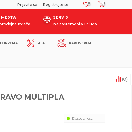
0
0
SIGURNO PLAĆANJE PLATNIM KARTICAMA!
Prijavite se
Registrujte se
 MESTA
SERVIS
oprodajna mreža
Najsavremenija usluga
I OPREMA
ALATI
KAROSERIJA
(
0
)
BRAVO MULTIPLA
Dostupnost: