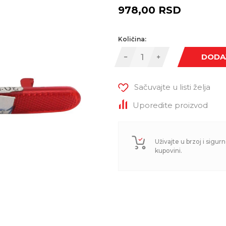
978,00
RSD
Količina:
DODA
Sačuvajte u listi želja
Uporedite proizvod
Uživajte u brzoj i sigurn
kupovini.