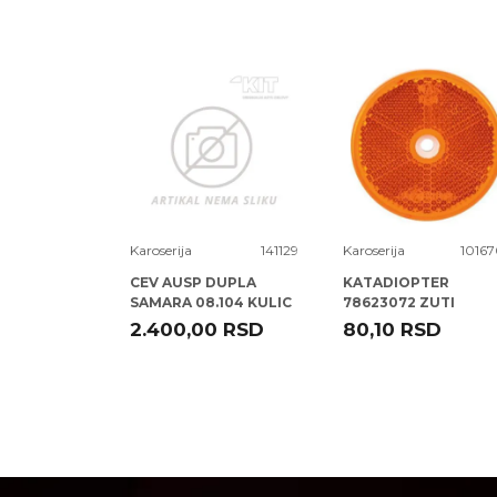
Poruka
1066056
Karoserija
141129
Karoserija
10167
TER D
CEV AUSP DUPLA
KATADIOPTER
 ) JETTA -10
SAMARA 08.104 KULIC
78623072 ZUTI
OKRUGLI 60 MM ( )
RSD
2.400,00
RSD
80,10
RSD
ELPARTS
POŠALJI