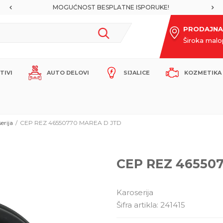
MOGUĆNOST BESPLATNE ISPORUKE!
PRODAJNA
Široka mal
ITIVI
AUTO DELOVI
SIJALICE
KOZMETIKA 
erija
CEP REZ 46550770 MAREA D JTD
CEP REZ 46550
Karoserija
Šifra artikla:
241415