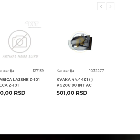
aroserija
127139
Karoserija
1032277
Karoserija
ABICA LAJSNE Z-101
KVAKA 44.4401 ( )
KVAKA 41.47
ECA Z-101
PG206'98 INT AC
VWGOLF>9
ROLCAR
ROLCAR
0,00
RSD
501,00
RSD
1.288,00