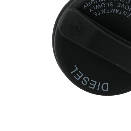
Za više informacija, pomoć i
porudžbine
011 4427900
Radno vreme
Radnim danom: 08-16h
Subotom: 08-14h
Nedeljom ne radimo
Pišite nam
office@kitcommerce.rs