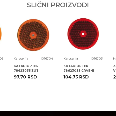
SLIČNI PROIZVODI
05
Karoserija
1016704
Karoserija
1016703
K
KATADIOPTER
KATADIOPTER
Z
78623035 ZUTI
78623033 CRVENI
V
OKRUGLI 82 MM ( )
OKRUGLI 82 MM ( )
97,70
RSD
104,75
RSD
2
ELPARTS
ELPARTS