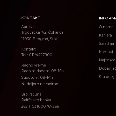
KONTAKT
INFORM
Adresa
O nama
Trgovačka 7/2, Čukarica
Karijera
11030 Beograd, Srbija
Saradnja
Kontakt
Kontakt
Tel : 011/4427900
Najčešća 
Radno vreme
Dobavljač
Radnim danom: 08-16h
Šta dobij
Subotom: 08-14h
Nedeljom ne radimo
Broj računa
Raiffeisen banka
265111031000767366