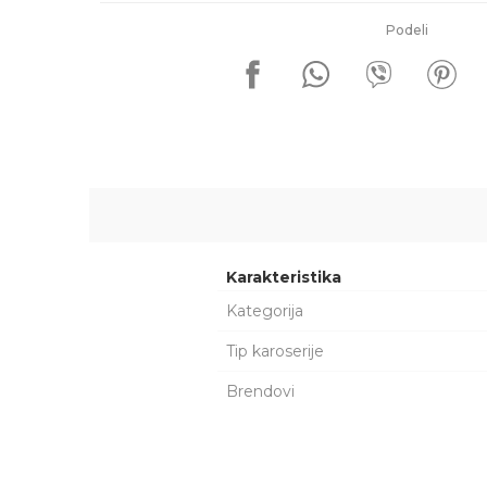
Podeli
Karakteristika
Kategorija
Tip karoserije
Brendovi
Ime/Nadimak