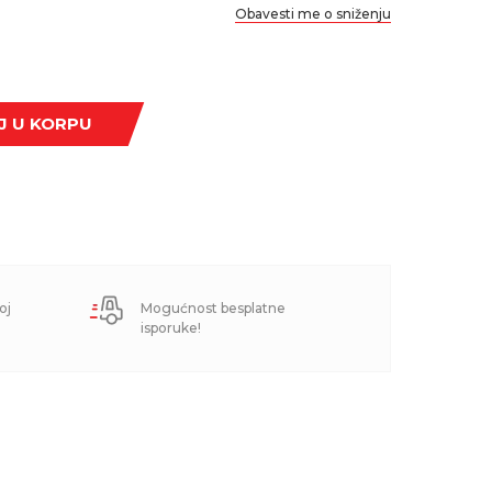
Obavesti me o sniženju
J U KORPU
oj
Mogućnost besplatne
isporuke!