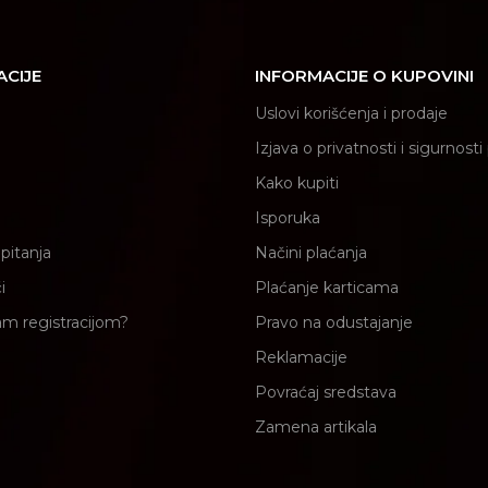
ACIJE
INFORMACIJE O KUPOVINI
Uslovi korišćenja i prodaje
Izjava o privatnosti i sigurnost
Kako kupiti
Isporuka
pitanja
Načini plaćanja
i
Plaćanje karticama
am registracijom?
Pravo na odustajanje
Reklamacije
Povraćaj sredstava
Zamena artikala