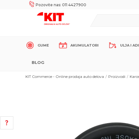
UKE!
SIGURNO PLAĆANJE PLATNIM KARTICAMA!
Pozovite nas: 011 4427900
GUME
AKUMULATORI
ULJA I AD
BLOG
KIT Commerce - Online prodaja auto delova
Proizvodi
Karos
POMOĆ PRI KUPOVINI