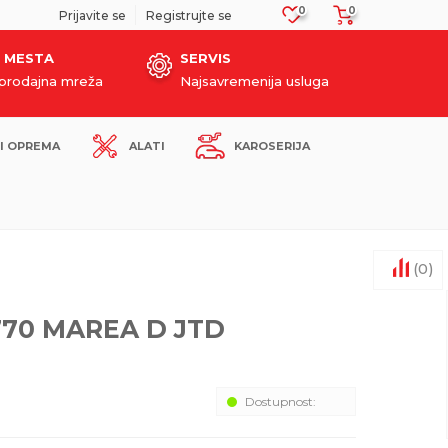
0
0
SIGURNO PLAĆANJE PLATNIM KARTICAMA!
Prijavite se
Registrujte se
 MESTA
SERVIS
oprodajna mreža
Najsavremenija usluga
I OPREMA
ALATI
KAROSERIJA
(
0
)
770 MAREA D JTD
Dostupnost: