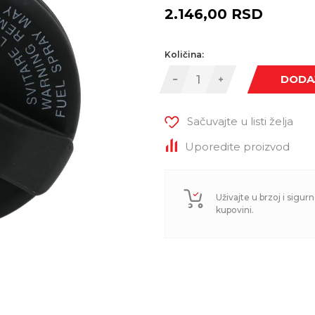
2.146,00
RSD
Količina:
DODA
Sačuvajte u listi želja
Uporedite proizvod
Uživajte u brzoj i sigurn
kupovini.