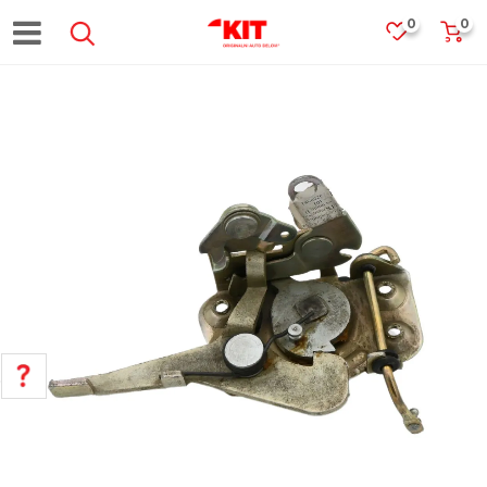
0
0
POMOĆ PRI KUPOVINI
Za više informacija, pomoć i