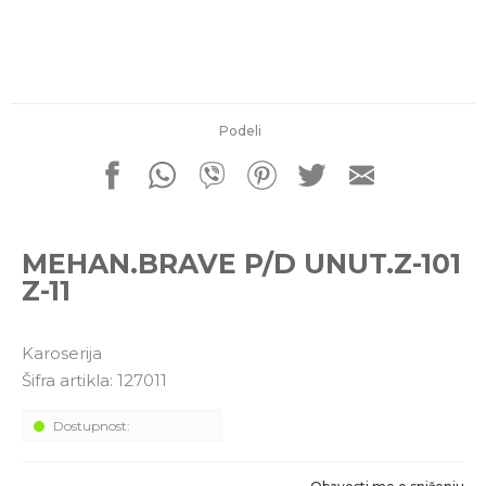
porudžbine
011 4427900
Radno vreme
Radnim danom: 08-16h
Subotom: 08-14h
Nedeljom ne radimo
Podeli
Pišite nam
office@kitcommerce.rs
MEHAN.BRAVE P/D UNUT.Z-101
Z-11
Karoserija
Šifra artikla:
127011
Dostupnost: