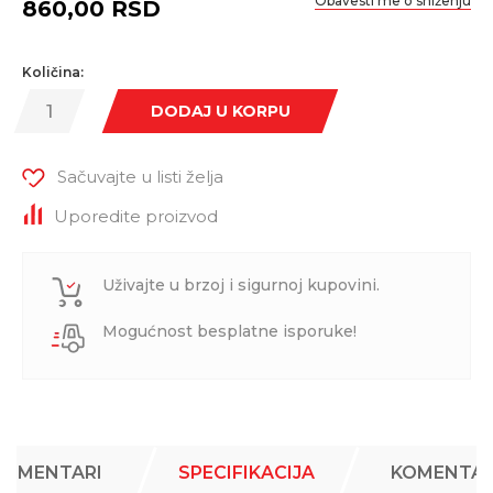
Obavesti me o sniženju
860,00
RSD
Količina:
DODAJ U KORPU
Sačuvajte u listi želja
Uporedite proizvod
Uživajte u brzoj i sigurnoj kupovini.
Mogućnost besplatne isporuke!
KOMENTARI
SPECIFIKACIJA
KOMENTAR