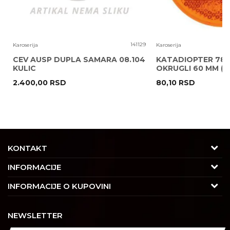
6
141129
Karoserija
Karoserija
CEV AUSP DUPLA SAMARA 08.104
KATADIOPTER 786
KULIC
OKRUGLI 60 MM ( 
2.400,00
RSD
80,10
RSD
POŠALJI
KONTAKT
Adresa
INFORMACIJE
Trgovačka 7/2, Čukarica
O nama
INFORMACIJE O KUPOVINI
11030 Beograd, Srbija
Karijera
Uslovi korišćenja i prodaje
Kontakt
NEWSLETTER
Saradnja
Izjava o privatnosti i sigurnosti podataka
Tel : 011/4427900