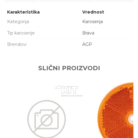
Karakteristika
Vrednost
Kategorija
Karoserija
Tip karoserije
Brava
Brendovi
AGP
Ime/Nadimak
SLIČNI PROIZVODI
Email adresa
Poruka