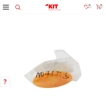
0
0
POMOĆ PRI KUPOVINI
Za više informacija, pomoć i