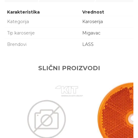
Karakteristika
Vrednost
Kategorija
Karoserija
Tip karoserije
Migavac
Brendovi
LASS
Ime/Nadimak
SLIČNI PROIZVODI
Email adresa
Poruka