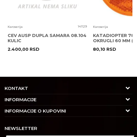
6
141129
Karoserija
Karoserija
CEV AUSP DUPLA SAMARA 08.104
KATADIOPTER 786
KULIC
OKRUGLI 60 MM ( 
2.400,00
RSD
80,10
RSD
POŠALJI
KONTAKT
Adresa
INFORMACIJE
Trgovačka 7/2, Čukarica
O nama
INFORMACIJE O KUPOVINI
11030 Beograd, Srbija
Karijera
Uslovi korišćenja i prodaje
Kontakt
NEWSLETTER
Saradnja
Izjava o privatnosti i sigurnosti podataka
Tel : 011/4427900