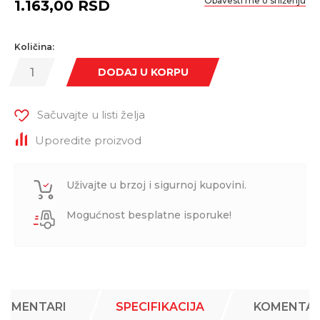
Obavesti me o sniženju
1.163,00
RSD
Količina:
DODAJ U KORPU
Sačuvajte u listi želja
Uporedite proizvod
Uživajte u brzoj i sigurnoj kupovini.
Mogućnost besplatne isporuke!
KOMENTARI
SPECIFIKACIJA
KOMENTAR