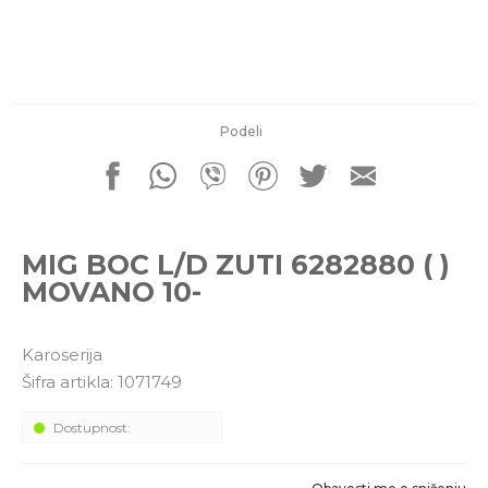
porudžbine
011 4427900
Radno vreme
Radnim danom: 08-16h
Subotom: 08-14h
Nedeljom ne radimo
Podeli
Pišite nam
office@kitcommerce.rs
MIG BOC L/D ZUTI 6282880 ( )
MOVANO 10-
Karoserija
Šifra artikla:
1071749
Dostupnost: