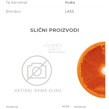
Tip karoserije
Kvaka
Brendovi
LASS
Ime/Nadimak
SLIČNI PROIZVODI
Email adresa
Poruka
6
141129
Karoserija
Karoserija