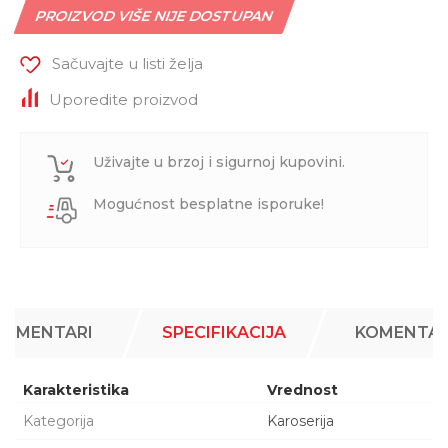
PROIZVOD VIŠE NIJE DOSTUPAN
Sačuvajte u listi želja
Uporedite proizvod
Uživajte u brzoj i sigurnoj kupovini.
Mogućnost besplatne isporuke!
KOMENTARI
SPECIFIKACIJA
KOMENTAR
Karakteristika
Vrednost
Kategorija
Karoserija