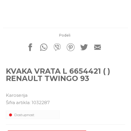
porudžbine
011 4427900
Radno vreme
Radnim danom: 08-16h
Subotom: 08-14h
Nedeljom ne radimo
Podeli
Pišite nam
office@kitcommerce.rs
KVAKA VRATA L 6654421 ( )
RENAULT TWINGO 93
Karoserija
Šifra artikla:
1032287
Dostupnost: