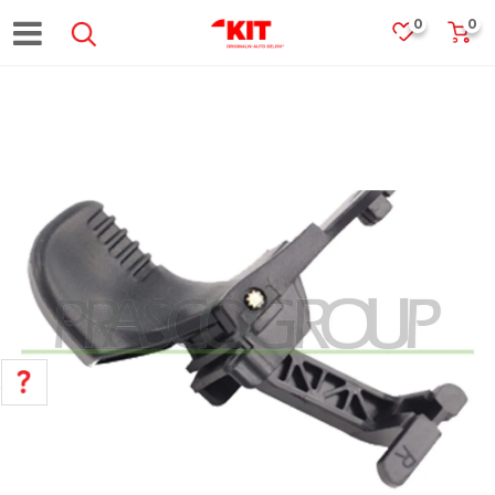
0
0
POMOĆ PRI KUPOVINI
Za više informacija, pomoć i