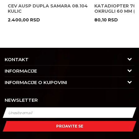
CEV AUSP DUPLA SAMARA 08.104
KATADIOPTER 786
KULIC
OKRUGLI 60 MM ( 
2.400,00
RSD
80,10
RSD
POŠALJI
KONTAKT
Adresa
INFORMACIJE
Trgovačka 7/2, Čukarica
O nama
INFORMACIJE O KUPOVINI
11030 Beograd, Srbija
Karijera
Uslovi korišćenja i prodaje
Kontakt
NEWSLETTER
Saradnja
Izjava o privatnosti i sigurnosti podataka
Tel : 011/4427900
Kontakt
Kako kupiti
Radno vreme
Najčešća pitanja
Isporuka
Radnim danom: 08-16h
PRIJAVITE SE
Subotom: 08-14h
Dobavljači
Načini plaćanja
Nedeljom ne radimo