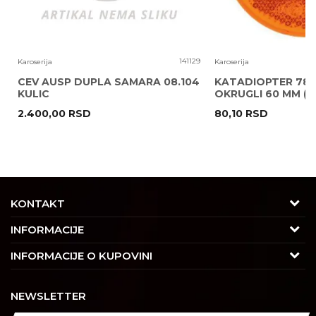
6
141129
Karoserija
Karoserija
CEV AUSP DUPLA SAMARA 08.104
KATADIOPTER 786
KULIC
OKRUGLI 60 MM ( 
2.400,00
RSD
80,10
RSD
POŠALJI
KONTAKT
Adresa
INFORMACIJE
Trgovačka 7/2, Čukarica
O nama
INFORMACIJE O KUPOVINI
11030 Beograd, Srbija
Karijera
Uslovi korišćenja i prodaje
Kontakt
NEWSLETTER
Saradnja
Izjava o privatnosti i sigurnosti podataka
Tel : 011/4427900