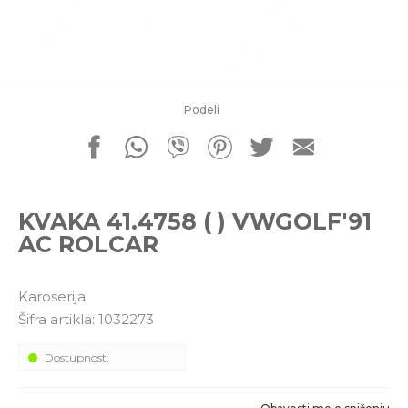
porudžbine
011 4427900
Radno vreme
Radnim danom: 08-16h
Subotom: 08-14h
Nedeljom ne radimo
Podeli
Pišite nam
office@kitcommerce.rs
KVAKA 41.4758 ( ) VWGOLF'91
AC ROLCAR
Karoserija
Šifra artikla:
1032273
Dostupnost: