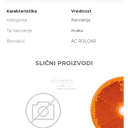
Karakteristika
Vrednost
Kategorija
Karoserija
Tip karoserije
Kvaka
Brendovi
AC ROLCAR
Ime/Nadimak
SLIČNI PROIZVODI
Email adresa
Poruka