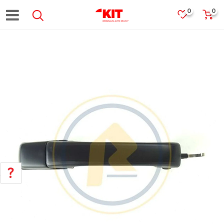
0
0
POMOĆ PRI KUPOVINI
Za više informacija, pomoć i