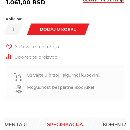
Obavesti me o sniženju
1.061,00
RSD
Količina:
DODAJ U KORPU
Sačuvajte u listi želja
Uporedite proizvod
Uživajte u brzoj i sigurnoj kupovini.
Mogućnost besplatne isporuke!
KOMENTARI
SPECIFIKACIJA
KOMENTAR