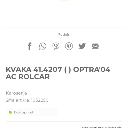
porudžbine
011 4427900
Radno vreme
Radnim danom: 08-16h
Subotom: 08-14h
Nedeljom ne radimo
Podeli
Pišite nam
office@kitcommerce.rs
KVAKA 41.4207 ( ) OPTRA'04
AC ROLCAR
Karoserija
Šifra artikla:
1032250
Dostupnost: