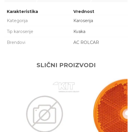
Karakteristika
Vrednost
Kategorija
Karoserija
Tip karoserije
Kvaka
Brendovi
AC ROLCAR
Ime/Nadimak
SLIČNI PROIZVODI
Email adresa
Poruka