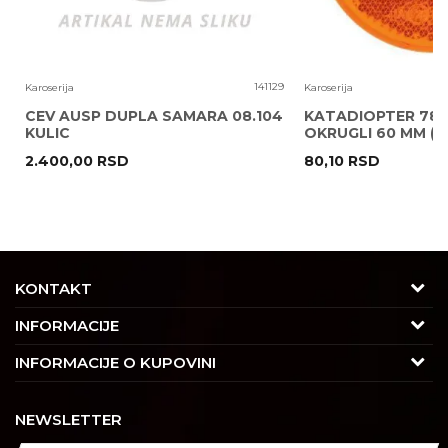
6
141129
Karoserija
Karoserija
CEV AUSP DUPLA SAMARA 08.104
KATADIOPTER 786
KULIC
OKRUGLI 60 MM ( 
2.400,00
RSD
80,10
RSD
POŠALJI
KONTAKT
Adresa
INFORMACIJE
Trgovačka 7/2, Čukarica
O nama
INFORMACIJE O KUPOVINI
11030 Beograd, Srbija
Karijera
Uslovi korišćenja i prodaje
Kontakt
NEWSLETTER
Saradnja
Izjava o privatnosti i sigurnosti podataka
Tel : 011/4427900