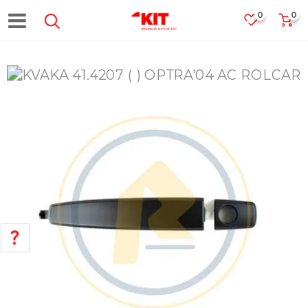
0
0
POMOĆ PRI KUPOVINI
Za više informacija, pomoć i