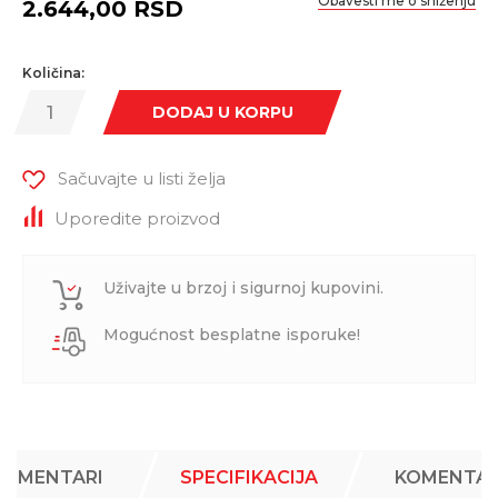
Obavesti me o sniženju
2.644,00
RSD
Količina:
DODAJ U KORPU
Sačuvajte u listi želja
Uporedite proizvod
Uživajte u brzoj i sigurnoj kupovini.
Mogućnost besplatne isporuke!
KOMENTARI
SPECIFIKACIJA
KOMENTAR