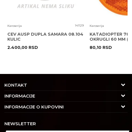
6
141129
Karoserija
Karoserija
CEV AUSP DUPLA SAMARA 08.104
KATADIOPTER 786
KULIC
OKRUGLI 60 MM ( 
2.400,00
RSD
80,10
RSD
POŠALJI
KONTAKT
Adresa
INFORMACIJE
Trgovačka 7/2, Čukarica
O nama
INFORMACIJE O KUPOVINI
11030 Beograd, Srbija
Karijera
Uslovi korišćenja i prodaje
Kontakt
NEWSLETTER
Saradnja
Izjava o privatnosti i sigurnosti podataka
Tel : 011/4427900