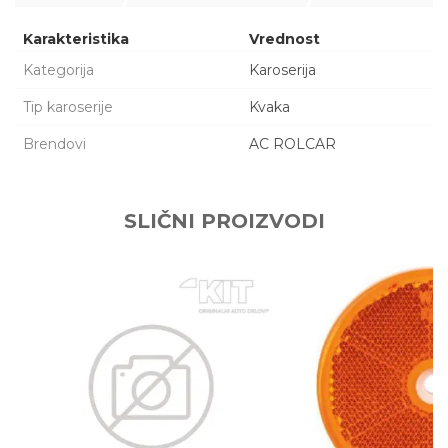
Karakteristika
Vrednost
Kategorija
Karoserija
Tip karoserije
Kvaka
Brendovi
AC ROLCAR
Ime/Nadimak
SLIČNI PROIZVODI
Email adresa
Poruka