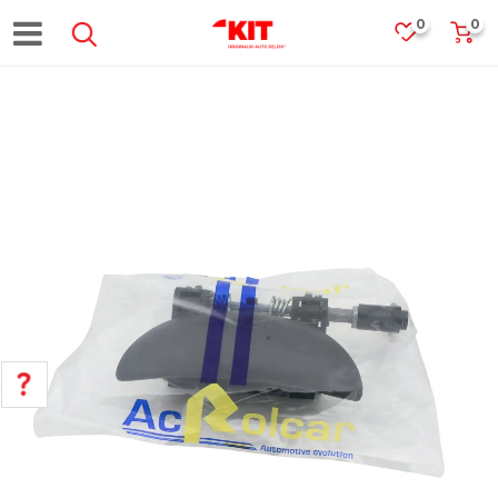
0
0
POMOĆ PRI KUPOVINI
Za više informacija, pomoć i