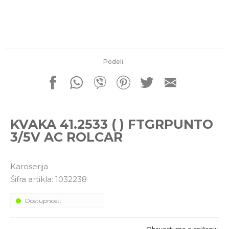
porudžbine
011 4427900
Radno vreme
Radnim danom: 08-16h
Subotom: 08-14h
Nedeljom ne radimo
Podeli
Pišite nam
office@kitcommerce.rs
KVAKA 41.2533 ( ) FTGRPUNTO
3/5V AC ROLCAR
Karoserija
Šifra artikla:
1032238
Dostupnost: