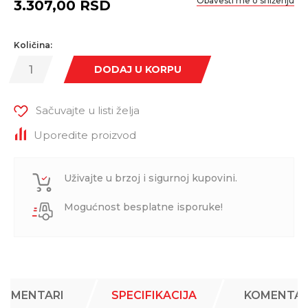
Obavesti me o sniženju
3.307,00
RSD
Količina:
DODAJ U KORPU
Sačuvajte u listi želja
Uporedite proizvod
Uživajte u brzoj i sigurnoj kupovini.
Mogućnost besplatne isporuke!
KOMENTARI
SPECIFIKACIJA
KOMENTAR