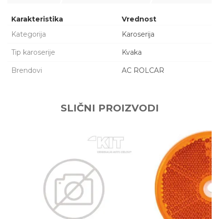
Karakteristika
Vrednost
Kategorija
Karoserija
Tip karoserije
Kvaka
Brendovi
AC ROLCAR
Ime/Nadimak
SLIČNI PROIZVODI
Email adresa
Poruka