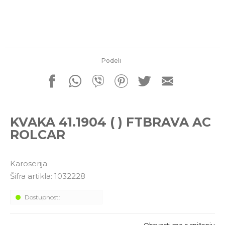
porudžbine
011 4427900
Radno vreme
Radnim danom: 08-16h
Subotom: 08-14h
Nedeljom ne radimo
Podeli
Pišite nam
office@kitcommerce.rs
KVAKA 41.1904 ( ) FTBRAVA AC
ROLCAR
Karoserija
Šifra artikla:
1032228
Dostupnost: