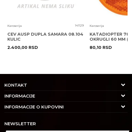
6
141129
Karoserija
Karoserija
CEV AUSP DUPLA SAMARA 08.104
KATADIOPTER 786
KULIC
OKRUGLI 60 MM ( 
2.400,00
RSD
80,10
RSD
POŠALJI
KONTAKT
Adresa
INFORMACIJE
Trgovačka 7/2, Čukarica
O nama
INFORMACIJE O KUPOVINI
11030 Beograd, Srbija
Karijera
Uslovi korišćenja i prodaje
Kontakt
NEWSLETTER
Saradnja
Izjava o privatnosti i sigurnosti podataka
Tel : 011/4427900