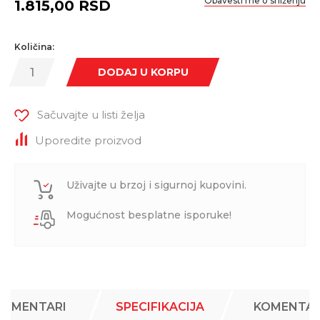
Obavesti me o sniženju
1.815,00
RSD
Količina:
DODAJ U KORPU
Sačuvajte u listi želja
Uporedite proizvod
Uživajte u brzoj i sigurnoj kupovini.
Mogućnost besplatne isporuke!
KOMENTARI
SPECIFIKACIJA
KOMENTAR