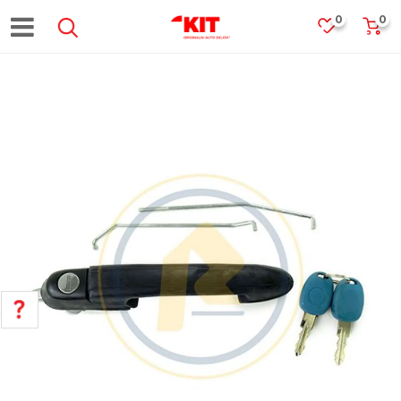
0
0
POMOĆ PRI KUPOVINI
Za više informacija, pomoć i