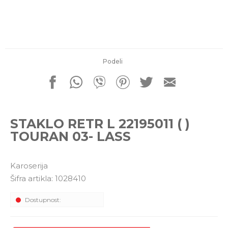
porudžbine
011 4427900
Radno vreme
Radnim danom: 08-16h
Subotom: 08-14h
Nedeljom ne radimo
Podeli
Pišite nam
office@kitcommerce.rs
STAKLO RETR L 22195011 ( )
TOURAN 03- LASS
Karoserija
Šifra artikla:
1028410
Dostupnost: