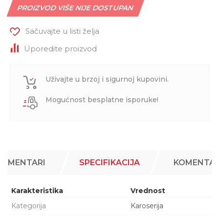
PROIZVOD VIŠE NIJE DOSTUPAN
Sačuvajte u listi želja
Uporedite proizvod
Uživajte u brzoj i sigurnoj kupovini.
Mogućnost besplatne isporuke!
KOMENTARI
SPECIFIKACIJA
KOMENTAR
Karakteristika
Vrednost
Kategorija
Karoserija