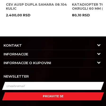
CEV AUSP DUPLA SAMARA 08.104
KATADIOPTER 786
KULIC
OKRUGLI 60 MM ( 
2.400,00
RSD
80,10
RSD
POŠALJI
KONTAKT
Adresa
INFORMACIJE
Trgovačka 7/2, Čukarica
O nama
INFORMACIJE O KUPOVINI
11030 Beograd, Srbija
Karijera
Uslovi korišćenja i prodaje
Kontakt
NEWSLETTER
Saradnja
Izjava o privatnosti i sigurnosti podataka
Tel : 011/4427900
Kontakt
Kako kupiti
Radno vreme
Najčešća pitanja
Isporuka
Radnim danom: 08-16h
PRIJAVITE SE
Subotom: 08-14h
Dobavljači
Načini plaćanja
Nedeljom ne radimo