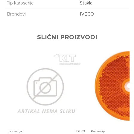
Tip karoserije
Stakla
Brendovi
IVECO
Ime/Nadimak
SLIČNI PROIZVODI
Email adresa
Poruka
6
141129
Karoserija
Karoserija