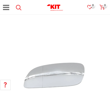
0
0
POMOĆ PRI KUPOVINI
Za više informacija, pomoć i