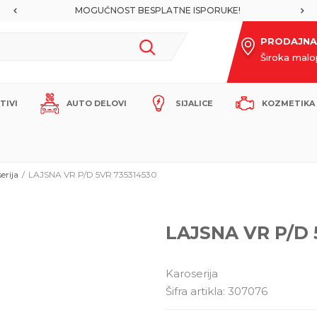
MOGUĆNOST BESPLATNE ISPORUKE!
PRODAJNA
Široka mal
ITIVI
AUTO DELOVI
SIJALICE
KOZMETIKA 
erija
LAJSNA VR P/D 5VR 735314530
LAJSNA VR P/D 
Karoserija
Šifra artikla:
307076