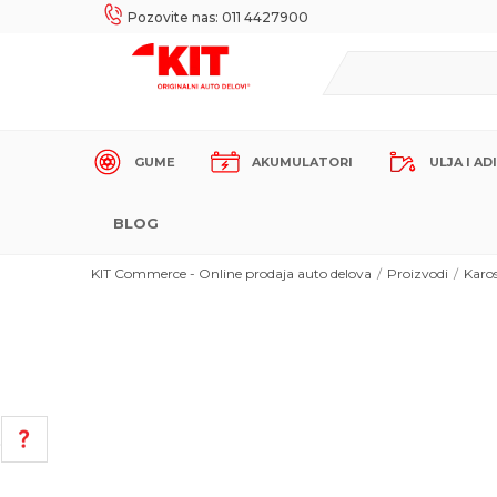
UKE!
SIGURNO PLAĆANJE PLATNIM KARTICAMA!
Pozovite nas: 011 4427900
GUME
AKUMULATORI
ULJA I AD
BLOG
KIT Commerce - Online prodaja auto delova
Proizvodi
Karos
POMOĆ PRI KUPOVINI