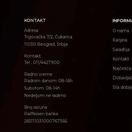
KONTAKT
INFORM
Adresa
O nama
Trgovačka 7/2, Čukarica
Karijera
11030 Beograd, Srbija
Saradnja
Kontakt
Kontakt
Tel : 011/4427900
Najčešća 
Radno vreme
Dobavljač
Radnim danom: 08-16h
Šta dobij
Subotom: 08-14h
Nedeljom ne radimo
Broj računa
Raiffeisen banka
265111031000767366