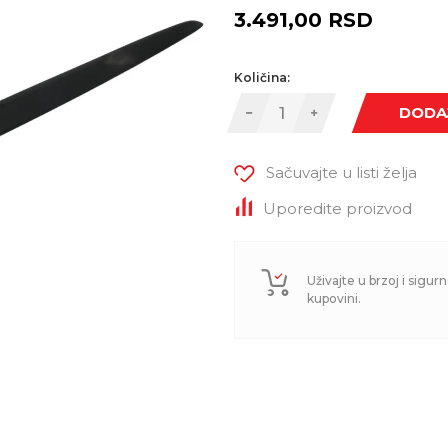
3.491,00
RSD
Količina:
DODA
Sačuvajte u listi želja
Uporedite proizvod
Uživajte u brzoj i sigurn
kupovini.