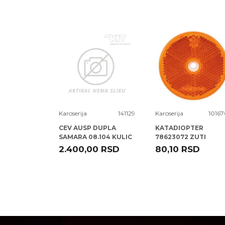
Poruka
1066056
Karoserija
141129
Karoserija
10167
TER D
CEV AUSP DUPLA
KATADIOPTER
 ) JETTA -10
SAMARA 08.104 KULIC
78623072 ZUTI
OKRUGLI 60 MM ( )
RSD
2.400,00
RSD
80,10
RSD
ELPARTS
POŠALJI