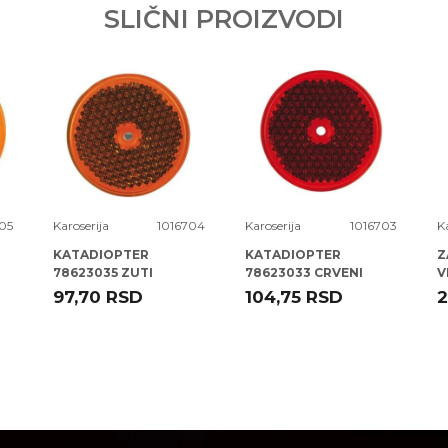
SLIČNI PROIZVODI
05
Karoserija
1016704
Karoserija
1016703
K
KATADIOPTER
KATADIOPTER
Z
78623035 ZUTI
78623033 CRVENI
V
OKRUGLI 82 MM ( )
OKRUGLI 82 MM ( )
97,70
RSD
104,75
RSD
2
ELPARTS
ELPARTS