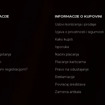
ACIJE
INFORMACIJE O KUPOVINI
Uslovi korišćenja i prodaje
Izjava o privatnosti i sigurnost
Kako kupiti
Isporuka
pitanja
Načini plaćanja
i
Plaćanje karticama
am registracijom?
Pravo na odustajanje
Reklamacije
Povraćaj sredstava
Zamena artikala