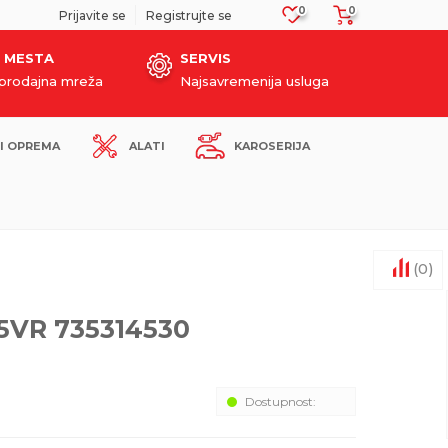
0
0
SIGURNO PLAĆANJE PLATNIM KARTICAMA!
Prijavite se
Registrujte se
 MESTA
SERVIS
oprodajna mreža
Najsavremenija usluga
I OPREMA
ALATI
KAROSERIJA
(
0
)
5VR 735314530
Dostupnost: