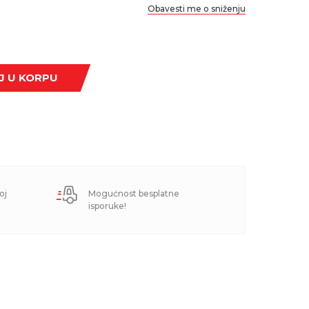
Obavesti me o sniženju
J U KORPU
oj
Mogućnost besplatne
isporuke!