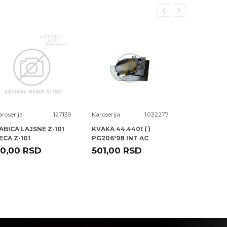
aroserija
127139
Karoserija
1032277
Karoserija
ABICA LAJSNE Z-101
KVAKA 44.4401 ( )
KVAKA 41.47
ECA Z-101
PG206'98 INT AC
VWGOLF>9
ROLCAR
ROLCAR
0,00
RSD
501,00
RSD
1.288,00