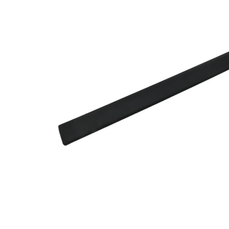
Za više informacija, pomoć i
porudžbine
011 4427900
Radno vreme
Radnim danom: 08-16h
Subotom: 08-14h
Nedeljom ne radimo
Pišite nam
office@kitcommerce.rs