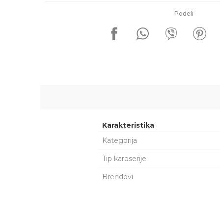
Podeli
Karakteristika
Kategorija
Tip karoserije
Brendovi
Ime/Nadimak