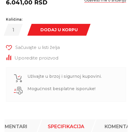
Obavesti me o sniženju
6.041,00
RSD
Količina:
DODAJ U KORPU
Sačuvajte u listi želja
Uporedite proizvod
Uživajte u brzoj i sigurnoj kupovini.
Mogućnost besplatne isporuke!
KOMENTARI
SPECIFIKACIJA
KOMENTAR