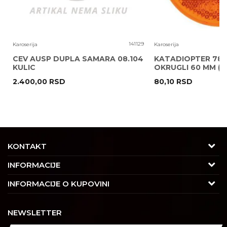
6
141129
Karoserija
Karoserija
CEV AUSP DUPLA SAMARA 08.104
KATADIOPTER 786
KULIC
OKRUGLI 60 MM ( 
2.400,00
RSD
80,10
RSD
POŠALJI
KONTAKT
Adresa
INFORMACIJE
Trgovačka 7/2, Čukarica
O nama
INFORMACIJE O KUPOVINI
11030 Beograd, Srbija
Karijera
Uslovi korišćenja i prodaje
Kontakt
NEWSLETTER
Saradnja
Izjava o privatnosti i sigurnosti podataka
Tel : 011/4427900