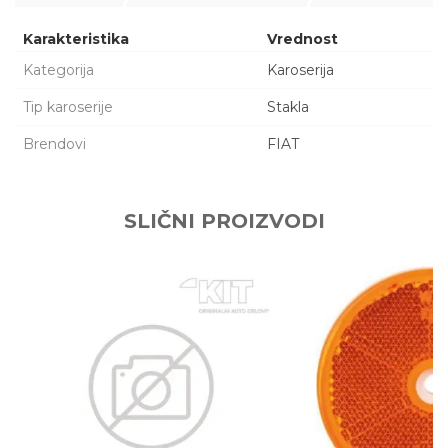
Karakteristika
Vrednost
Kategorija
Karoserija
Tip karoserije
Stakla
Brendovi
FIAT
Ime/Nadimak
SLIČNI PROIZVODI
Email adresa
Poruka