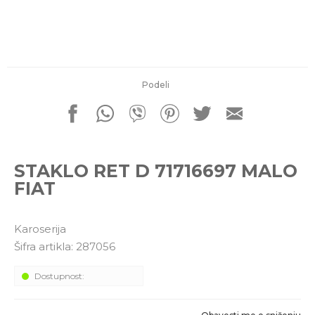
porudžbine
011 4427900
Radno vreme
Radnim danom: 08-16h
Subotom: 08-14h
Nedeljom ne radimo
Podeli
Pišite nam
office@kitcommerce.rs
STAKLO RET D 71716697 MALO
FIAT
Karoserija
Šifra artikla:
287056
Dostupnost: