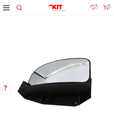
0
0
POMOĆ PRI KUPOVINI
Za više informacija, pomoć i