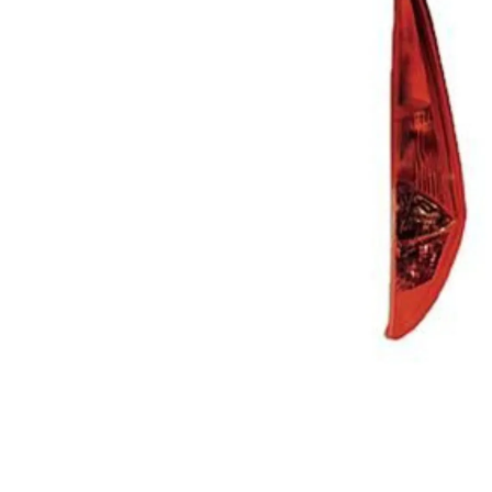
Za više informacija, pomoć i
porudžbine
011 4427900
Radno vreme
Radnim danom: 08-16h
Subotom: 08-14h
Nedeljom ne radimo
Pišite nam
office@kitcommerce.rs