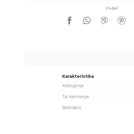
Podeli
Karakteristika
Kategorija
Tip karoserije
Brendovi
Ime/Nadimak