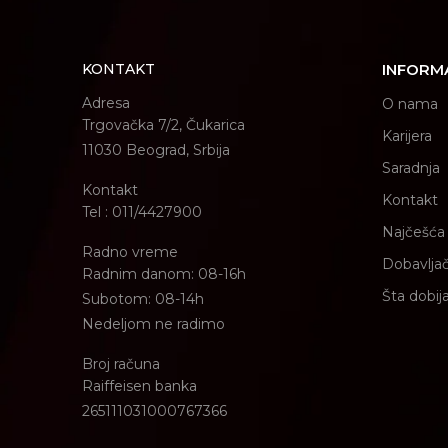
KONTAKT
INFORM
Adresa
O nama
Trgovačka 7/2, Čukarica
Karijera
11030 Beograd, Srbija
Saradnja
Kontakt
Kontakt
Tel : 011/4427900
Najčešća 
Radno vreme
Dobavljač
Radnim danom: 08-16h
Šta dobij
Subotom: 08-14h
Nedeljom ne radimo
Broj računa
Raiffeisen banka
265111031000767366