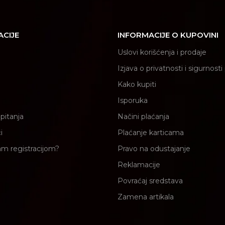
ACIJE
INFORMACIJE O KUPOVINI
Uslovi korišćenja i prodaje
Izjava o privatnosti i sigurnost
Kako kupiti
Isporuka
pitanja
Načini plaćanja
i
Plaćanje karticama
am registracijom?
Pravo na odustajanje
Reklamacije
Povraćaj sredstava
Zamena artikala