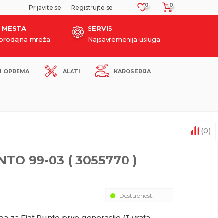
0
0
SIGURNO PLAĆANJE PLATNIM KARTICAMA!
Prijavite se
Registrujte se
 MESTA
SERVIS
oprodajna mreža
Najsavremenija usluga
I OPREMA
ALATI
KAROSERIJA
(
0
)
NTO 99-03 ( 3055770 )
Dostupnost:
 za Fiat Punto prve generacije (3‑vrata,