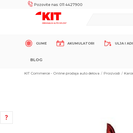
UKE!
SIGURNO PLAĆANJE PLATNIM KARTICAMA!
Pozovite nas: 011 4427900
GUME
AKUMULATORI
ULJA I AD
BLOG
KIT Commerce - Online prodaja auto delova
Proizvodi
Karos
POMOĆ PRI KUPOVINI