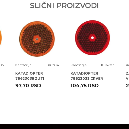
SLIČNI PROIZVODI
05
Karoserija
1016704
Karoserija
1016703
K
KATADIOPTER
KATADIOPTER
Z
78623035 ZUTI
78623033 CRVENI
V
OKRUGLI 82 MM ( )
OKRUGLI 82 MM ( )
97,70
RSD
104,75
RSD
2
ELPARTS
ELPARTS