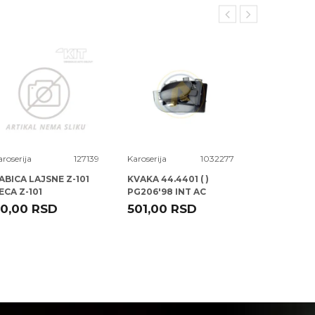
aroserija
127139
Karoserija
1032277
Karoserija
ABICA LAJSNE Z-101
KVAKA 44.4401 ( )
KVAKA 41.47
ECA Z-101
PG206'98 INT AC
VWGOLF>9
ROLCAR
ROLCAR
0,00
RSD
501,00
RSD
1.288,00