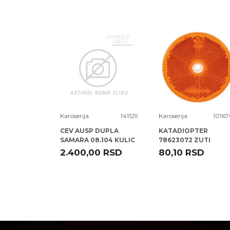
Poruka
1066056
Karoserija
141129
Karoserija
10167
TER D
CEV AUSP DUPLA
KATADIOPTER
 ) JETTA -10
SAMARA 08.104 KULIC
78623072 ZUTI
OKRUGLI 60 MM ( )
RSD
2.400,00
RSD
80,10
RSD
ELPARTS
POŠALJI