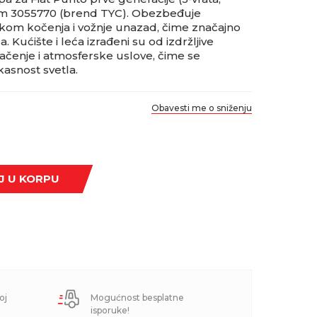
om 3055770 (brend TYC). Obezbeđuje
ikom kočenja i vožnje unazad, čime značajno
 Kućište i leća izrađeni su od izdržljive
ačenje i atmosferske uslove, čime se
kasnost svetla.
Obavesti me o sniženju
J U KORPU
oj
Mogućnost besplatne
isporuke!