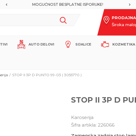
MOGUĆNOST BESPLATNE ISPORUKE!
PRODAJNA
Široka mal
ITIVI
AUTO DELOVI
SIJALICE
KOZMETIKA 
erija
STOP II 3P D PUNTO 99-03 ( 3055770 )
STOP II 3P D PU
Karoserija
Šifra artikla:
226066
Zamenska zadnja stop lampa