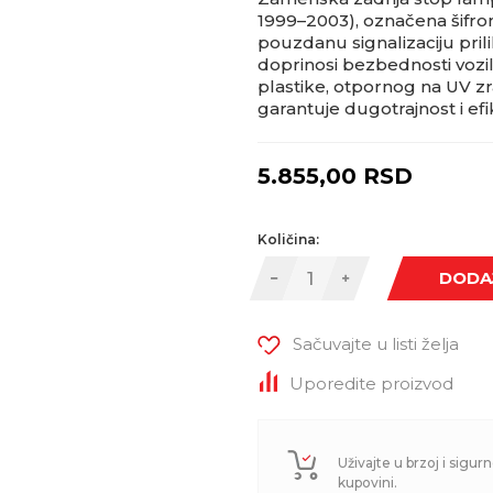
1999–2003), označena šifr
pouzdanu signalizaciju pril
doprinosi bezbednosti vozila.
plastike, otpornog na UV zr
garantuje dugotrajnost i efi
5.855,00
RSD
Količina:
DODA
Sačuvajte u listi želja
Uporedite proizvod
Uživajte u brzoj i sigurn
kupovini.