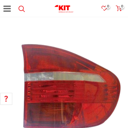
0
0
POMOĆ PRI KUPOVINI
Za više informacija, pomoć i