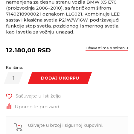
namenjena za desnu stranu vozila BMW X5 E70
(proizvodnja 2006–2010), sa fabričkom šifrom
714021890802 i oznakom LLG021. Kombinuje LED
sastav i klasična svetla P21W/W16W, podržavajući
funkcije stop svetla, pozicionog i smernog svetla,
kao i svetla za vožnju unazad.
Obavesti me o sniženju
12.180,00
RSD
Količina:
DODAJ U KORPU
Sačuvajte u listi želja
Uporedite proizvod
Uživajte u brzoj i sigurnoj kupovini.