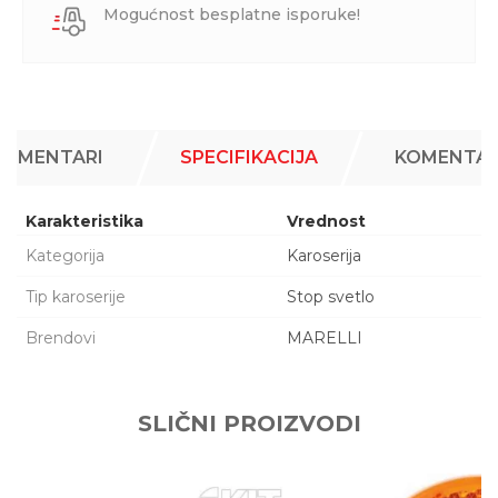
Mogućnost besplatne isporuke!
KOMENTARI
SPECIFIKACIJA
KOMENTAR
Karakteristika
Vrednost
Kategorija
Karoserija
Tip karoserije
Stop svetlo
Brendovi
MARELLI
Ime/Nadimak
SLIČNI PROIZVODI
Email adresa