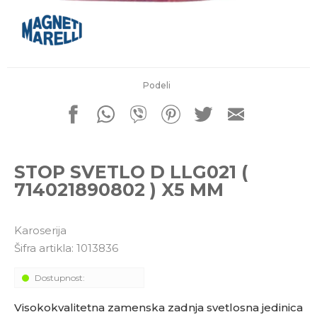
porudžbine
011 4427900
Radno vreme
Radnim danom: 08-16h
Subotom: 08-14h
Nedeljom ne radimo
Podeli
Pišite nam
office@kitcommerce.rs
STOP SVETLO D LLG021 (
714021890802 ) X5 MM
Karoserija
Šifra artikla:
1013836
Dostupnost:
Visokokvalitetna zamenska zadnja svetlosna jedinica