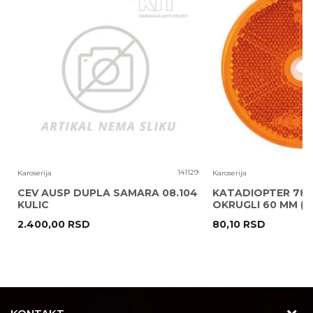
Poruka
6
141129
Karoserija
Karoserija
CEV AUSP DUPLA SAMARA 08.104
KATADIOPTER 786
KULIC
OKRUGLI 60 MM ( 
2.400,00
RSD
80,10
RSD
POŠALJI