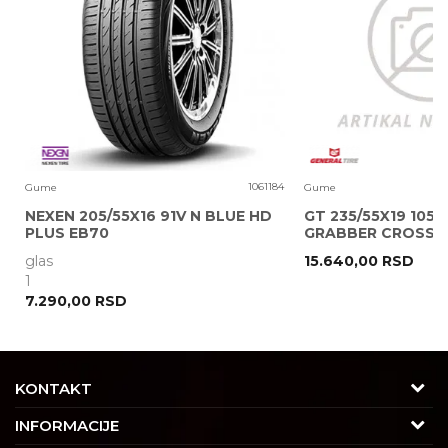
Poruka
0
1061184
Gume
Gume
NEXEN 205/55X16 91V N BLUE HD
GT 235/55X19 105V
PLUS EB70
GRABBER CROSS A
glas
15.640,00
RSD
POŠALJI
1
7.290,00
RSD
KONTAKT
Adresa
INFORMACIJE
Trgovačka 7/2, Čukarica