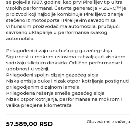
se pojavila 1987. godine, kao prvi Pirellijev tip ultra
visokih performansi. Četvrta generacija P ZERO™ je
proizvod koji najbolje kombinuje Pirellijevo znanje
stečeno iz motosporta i Pirelijevim savezom sa
vrhunskim proizvođačima automobila, pružajući
savršeno uklapanje u performanse svakog
automobila.
Prilagođeni dizajn unutrašnjeg gazećeg sloja
Sigurnost u mokrim uslovima zahvaljujući visokom
sadržaju silicijum dioksida. Odlične performanse i
udobnost u vožnji.
Prilagođeni spoljni dizajn gazećeg sloja
Niska emisija buke i nizak otpor kotrljanja postignuti
prilagodjenim dizajnom lamela
Prilagođena rešenja smeše gazećeg sloja
Nizak otpor kotrljanja, performanse na mokrom i
velika predjena kilometraža
Obavesti me o sniženju
57.589,00
RSD