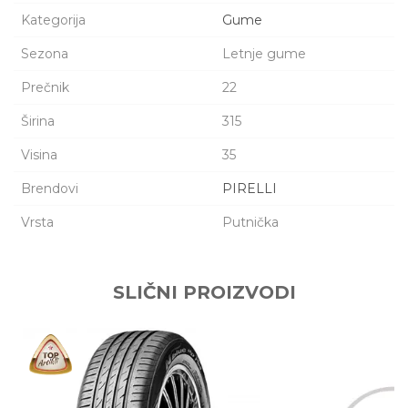
Kategorija
Gume
Sezona
Letnje gume
Prečnik
22
Širina
315
Visina
35
Brendovi
PIRELLI
Vrsta
Putnička
Ime/Nadimak
SLIČNI PROIZVODI
Email adresa