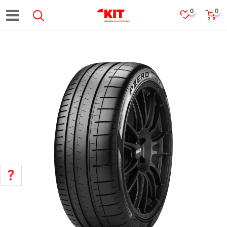
0
0
POMOĆ PRI KUPOVINI
Za više informacija, pomoć i