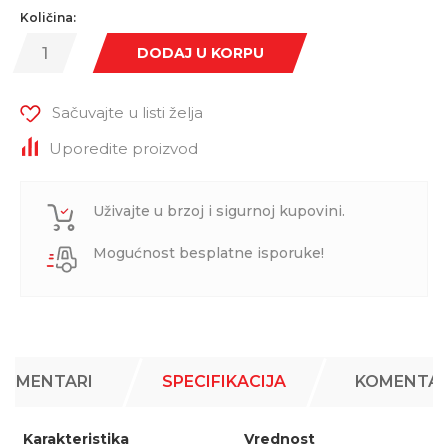
Količina:
DODAJ U KORPU
Sačuvajte u listi želja
Uporedite proizvod
Uživajte u brzoj i sigurnoj kupovini.
Mogućnost besplatne isporuke!
KOMENTARI
SPECIFIKACIJA
KOMENTAR
Karakteristika
Vrednost