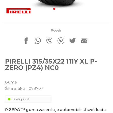
porudžbine
011 4427900
Radno vreme
Radnim danom: 08-16h
Subotom: 08-14h
Nedeljom ne radimo
Podeli
Pišite nam
office@kitcommerce.rs
PIRELLI 315/35X22 111Y XL P-
ZERO (PZ4) NC0
Gume
Šifra artikla:
1079707
Dostupnost:
P ZERO ™ guma zasenila je automobilski svet kada