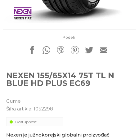
porudžbine
011 4427900
Radno vreme
Radnim danom: 08-16h
Subotom: 08-14h
Nedeljom ne radimo
Podeli
Pišite nam
office@kitcommerce.rs
NEXEN 155/65X14 75T TL N
BLUE HD PLUS EC69
Gume
Šifra artikla:
1052298
Dostupnost:
Nexen je južnokorejski globalni proizvođač