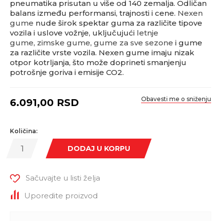
pneumatika prisutan u više od 140 zemalja. Odličan
balans između performansi, trajnosti i cene.
Nexen
gume
nude širok spektar guma za različite tipove
vozila i uslove vožnje, uključujući
letnje
gume
,
zimske gume
,
gume za sve sezone
i gume
za različite vrste vozila. Nexen gume imaju nizak
otpor kotrljanja, što može doprineti smanjenju
potrošnje goriva i emisije CO2.
Obavesti me o sniženju
6.091,00
RSD
Količina:
DODAJ U KORPU
Sačuvajte u listi želja
Uporedite proizvod