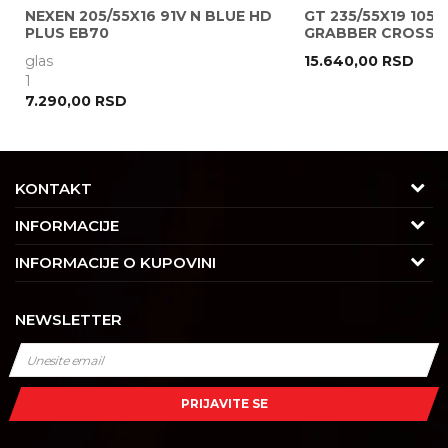
NEXEN 205/55X16 91V N BLUE HD
GT 235/55X19 105V
PLUS EB70
GRABBER CROSS A
glas
15.640,00
RSD
POŠALJI
1
7.290,00
RSD
KONTAKT
Adresa
INFORMACIJE
Trgovačka 7/2, Čukarica
O nama
INFORMACIJE O KUPOVINI
11030 Beograd, Srbija
Karijera
Uslovi korišćenja i prodaje
Kontakt
NEWSLETTER
Saradnja
Izjava o privatnosti i sigurnosti podataka
Tel : 011/4427900
Kontakt
Kako kupiti
Radno vreme
Najčešća pitanja
Isporuka
Radnim danom: 08-16h
PRIJAVITE SE
Subotom: 08-14h
Dobavljači
Načini plaćanja
Nedeljom ne radimo