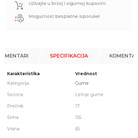
Uživajte u brzoj i sigurnoj kupovini.
Mogućnost besplatne isporuke!
KOMENTARI
SPECIFIKACIJA
KOMENTAR
Karakteristika
Vrednost
Kategorija
Gume
Sezona
Letnje gume
Prečnik
17
Širina
155
Visina
65