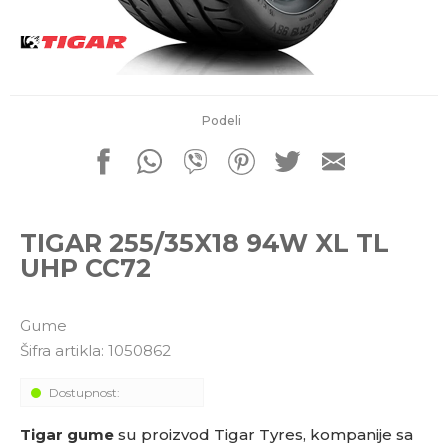
porudžbine
011 4427900
Radno vreme
Radnim danom: 08-16h
Subotom: 08-14h
Nedeljom ne radimo
Podeli
Pišite nam
office@kitcommerce.rs
TIGAR 255/35X18 94W XL TL
UHP CC72
Gume
Šifra artikla:
1050862
Dostupnost:
Tigar gume
su proizvod Tigar Tyres, kompanije sa