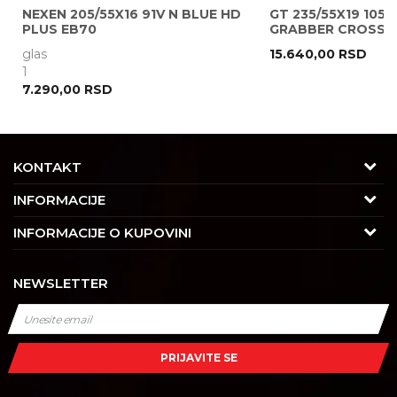
NEXEN 205/55X16 91V N BLUE HD
GT 235/55X19 105V
PLUS EB70
GRABBER CROSS A
glas
15.640,00
RSD
POŠALJI
1
7.290,00
RSD
KONTAKT
Adresa
INFORMACIJE
Trgovačka 7/2, Čukarica
O nama
INFORMACIJE O KUPOVINI
11030 Beograd, Srbija
Karijera
Uslovi korišćenja i prodaje
Kontakt
NEWSLETTER
Saradnja
Izjava o privatnosti i sigurnosti podataka
Tel : 011/4427900
Kontakt
Kako kupiti
Radno vreme
Najčešća pitanja
Isporuka
Radnim danom: 08-16h
PRIJAVITE SE
Subotom: 08-14h
Dobavljači
Načini plaćanja
Nedeljom ne radimo