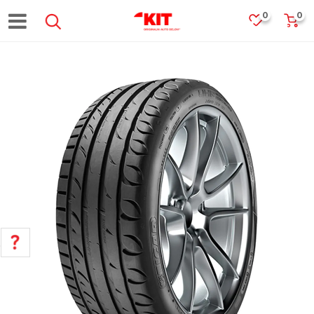
0
0
POMOĆ PRI KUPOVINI
Za više informacija, pomoć i