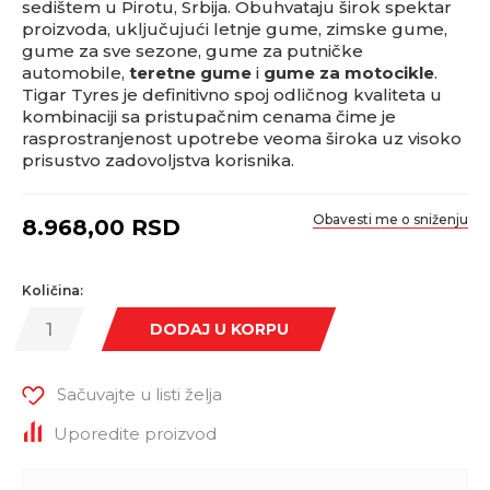
sedištem u Pirotu, Srbija. Obuhvataju širok spektar
proizvoda, uključujući letnje gume, zimske gume,
gume za sve sezone, gume za putničke
automobile,
teretne gume
i
gume za motocikle
.
Tigar Tyres je definitivno spoj odličnog kvaliteta u
kombinaciji sa pristupačnim cenama čime je
rasprostranjenost upotrebe veoma široka uz visoko
prisustvo zadovoljstva korisnika.
Obavesti me o sniženju
8.968,00
RSD
Količina:
DODAJ U KORPU
Sačuvajte u listi želja
Uporedite proizvod