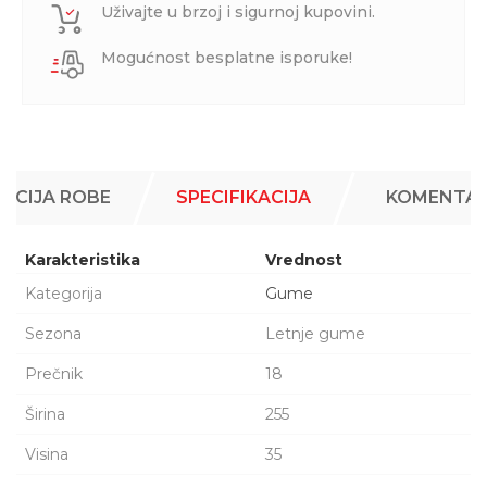
Uživajte u brzoj i sigurnoj kupovini.
Mogućnost besplatne isporuke!
ACIJA ROBE
SPECIFIKACIJA
KOMENTAR
Karakteristika
Vrednost
Kategorija
Gume
Sezona
Letnje gume
Prečnik
18
Širina
255
Visina
35