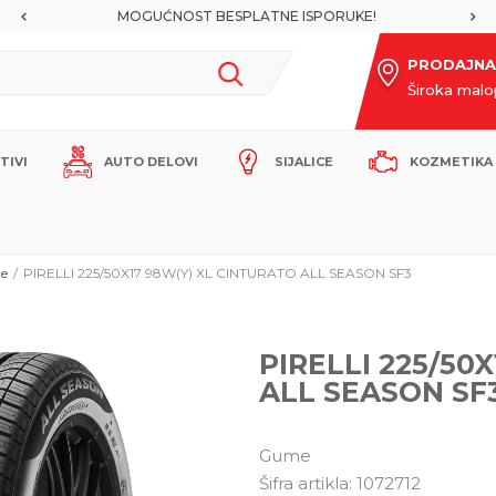
MOGUĆNOST BESPLATNE ISPORUKE!
PRODAJNA
Široka mal
ITIVI
AUTO DELOVI
SIJALICE
KOZMETIKA 
e
PIRELLI 225/50X17 98W(Y) XL CINTURATO ALL SEASON SF3
PIRELLI 225/50
ALL SEASON SF
Gume
Šifra artikla:
1072712