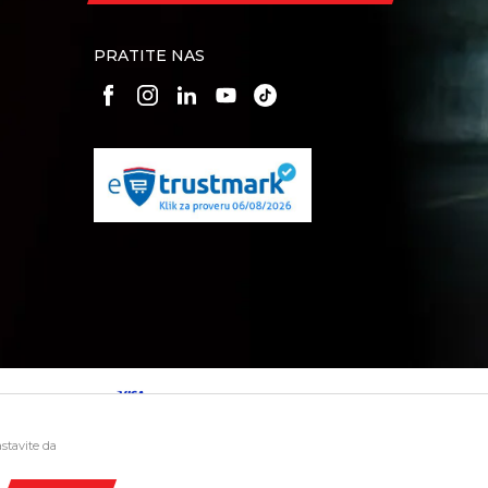
PRATITE NAS
astavite da
i bez grešaka. Svi artikli prikazani na sajtu su deo naše ponude
iti besplatnim pozivom Call Centra na 011 4427-900.