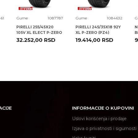
461
Gume
1087787
Gume
1084632
G
PIRELLI 255/45X20
PIRELLI 245/35X18 92Y
N
105V XL ELECT P-ZERO
XL P-ZERO (PZ4)
B
(PZ4) (KS)
32.252,00
RSD
19.414,00
RSD
9
ACIJE
INFORMACIJE O KUPOVINI
Uslovi korišćenja i prodaje
Izjava o privatnosti i sigurnost