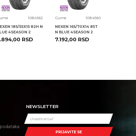
ume
1084562
Gume
1084560
Gume
EXEN 185/55X15 82H N
NEXEN 165/70X14 85T
NEXEN 155/
LUE 4SEASON 2
N BLUE 4SEASON 2
BLUE 4SEA
.894,00
RSD
7.192,00
RSD
6.293,00
NEWSLETTER
i podataka
PRIJAVITE SE