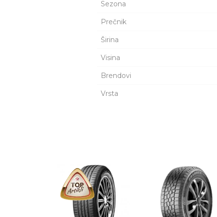
Sezona
Prečnik
Širina
Visina
Brendovi
Vrsta
Šifra proizvoda:
1072712
Ime/Nadimak
PIRELLI 225/50X
Naziv:
CB69
Kataloški broj:
3090700
Zemlja porekla:
Rumunija
Proizvođač:
ELASTIKA PIRELLI
Uvoznik:
Poruka
KIT COMMERCE D.
EAN kod:
8019227309072
Prava
Zagarantovana sva 
potrošača:
potrošača