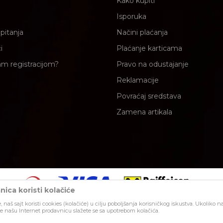
Kako kupiti
Isporuka
pitanja
Načini plaćanja
i
Plaćanje karticama
am registracijom?
Pravo na odustajanje
Reklamacije
Povraćaj sredstava
Zamena artikala
ica koristi kolačiće
, naš sajt koristi cookies (kolačiće) u cilju poboljšanja korisničkog iskustva. Ukoliko n
lika i samih cena, ali ne možemo garantovati da su sve informacije kompletne 
ite našu Internet prodavnicu slažete se sa upotrebom kolačića.
 Sve cene na sajtu su izražene sa PDV-om. Raspoloživost robe možete prover