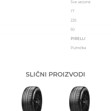
Sve sezone
17
225
50
PIRELLI
Putnička
Email adresa
17 98W XL CINTURATO ALL SEASON PLUS
SLIČNI PROIZVODI
 C.S.A. TYRES TRADING
O.O.
prava kupaca po osnovu zakona o zaštiti