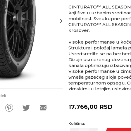
CINTURATO™ ALL SEASON P
koji žive u urbanim sredinam
mobilnost. Sveukupne perf
CINTURATO™ ALL SEASON PL
krosover.
Visoke performanse u kočen
Struktura i položaj lamela 
Usredsredite se na bezbe
Dizajn usmerenog dezena ga
kanala optimizuju izbacivan
Visoke performanse u zimsk
Smeša gazećeg sloja poveć
temperaturnom opsegu. Ova
zimskim i u letnjim uslovim
deli
17.766,00
RSD
Količina: