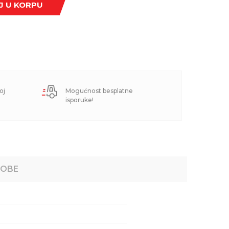
J U KORPU
oj
Mogućnost besplatne
isporuke!
ROBE