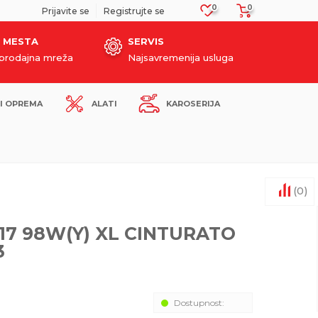
0
0
SIGURNO PLAĆANJE PLATNIM KARTICAMA!
Prijavite se
Registrujte se
 MESTA
SERVIS
oprodajna mreža
Najsavremenija usluga
I OPREMA
ALATI
KAROSERIJA
(
0
)
X17 98W(Y) XL CINTURATO
3
Dostupnost: