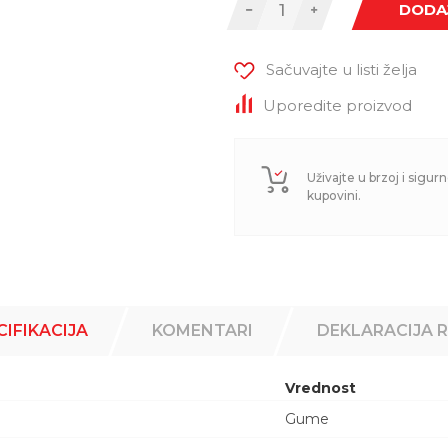
DODA
Sačuvajte u listi želja
Uporedite proizvod
Uživajte u brzoj i sigurn
kupovini.
CIFIKACIJA
KOMENTARI
DEKLARACIJA 
Vrednost
Gume