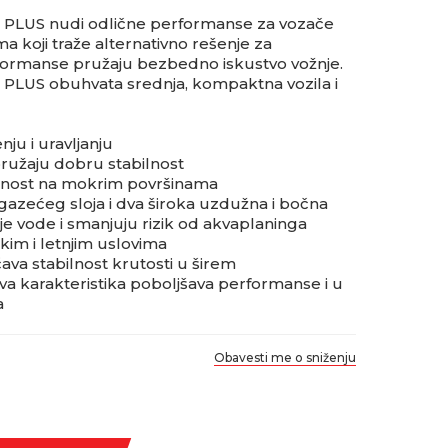
LUS nudi odlične performanse za vozače
a koji traže alternativno rešenje za
ormanse pružaju bezbedno iskustvo vožnje.
US obuhvata srednja, kompaktna vozila i
ju i uravljanju
pružaju dobru stabilnost
dnost na mokrim površinama
zećeg sloja i dva široka uzdužna i bočna
je vode i smanjuju rizik od akvaplaninga
im i letnjim uslovima
ava stabilnost krutosti u širem
 karakteristika poboljšava performanse i u
a
Obavesti me o sniženju