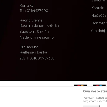
Saradnja
Kontakt
Kontakt
Tel : 011/4427900
Najčešća 
Radno vreme
Dobavljač
Radnim danom: 08-16h
Šta dobij
Subotom: 08-14h
Nedeljom ne radimo
Broj računa
Raiffeisen banka
265111031000767366
Ova web-stran
Poštovani korisniče
Nastojimo da budemo što precizniji u opisu proizvoda, prikazu s
pregledate i korist
i ne podrazumeva da su dostupni u svakom trenutku.