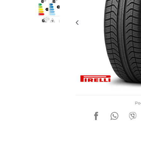
Za više informacija, pomoć i
porudžbine
011 4427900
Radno vreme
Radnim danom: 08-16h
Subotom: 08-14h
Nedeljom ne radimo
Pišite nam
office@kitcommerce.rs
Po