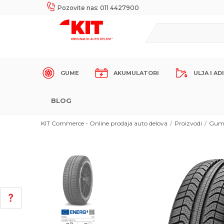
UKE!
SIGURNO PLAĆANJE PLATNIM KARTICAMA!
Pozovite nas: 011 4427900
GUME
AKUMULATORI
ULJA I AD
BLOG
KIT Commerce - Online prodaja auto delova
Proizvodi
Gum
POMOĆ PRI KUPOVINI