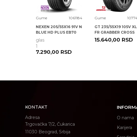
1084630
Gume
1061184
Gume
1077
5/60X15 88V
NEXEN 205/55X16 91V N
GT 235/55X19 105V XL
 P1
BLUE HD PLUS EB70
FR GRABBER CROSS
A/S
0
RSD
15.640,00
RSD
glas
1
POŠALJI
7.290,00
RSD
KONTAKT
INFORM
Adresa
O nama
Trgovačka 7/2, Čukarica
Karijera
11030 Beograd, Srbija