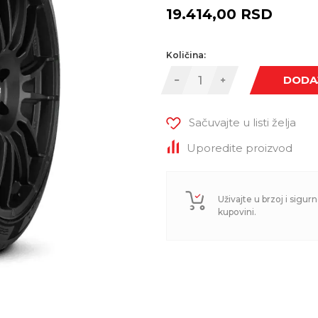
19.414,00
RSD
Količina:
DODA
Sačuvajte u listi želja
Uporedite proizvod
Uživajte u brzoj i sigurn
kupovini.