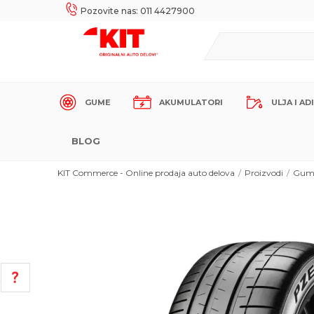
UKE!
SIGURNO PLAĆANJE PLATNIM KARTICAMA!
Pozovite nas: 011 4427900
GUME
AKUMULATORI
ULJA I AD
BLOG
KIT Commerce - Online prodaja auto delova
Proizvodi
Gum
POMOĆ PRI KUPOVINI