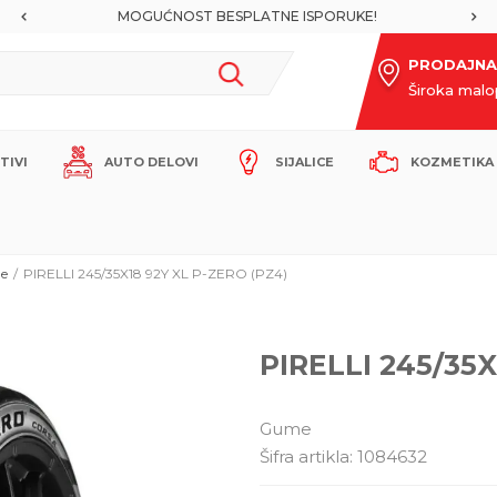
MOGUĆNOST BESPLATNE ISPORUKE!
PRODAJNA
Široka mal
ITIVI
AUTO DELOVI
SIJALICE
KOZMETIKA 
e
PIRELLI 245/35X18 92Y XL P-ZERO (PZ4)
PIRELLI 245/35X
Gume
Šifra artikla:
1084632