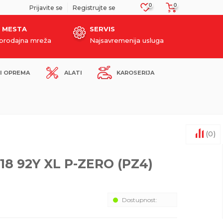
0
0
SIGURNO PLAĆANJE PLATNIM KARTICAMA!
Prijavite se
Registrujte se
 MESTA
SERVIS
oprodajna mreža
Najsavremenija usluga
I OPREMA
ALATI
KAROSERIJA
(
0
)
18 92Y XL P-ZERO (PZ4)
Dostupnost: