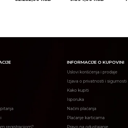
ACIJE
INFORMACIJE O KUPOVINI
Uslovi korišćenja i prodaje
Izjava o privatnosti i sigurnost
Kako kupiti
Isporuka
pitanja
Načini plaćanja
i
Plaćanje karticama
am registracijom?
Pravo na odustajanje