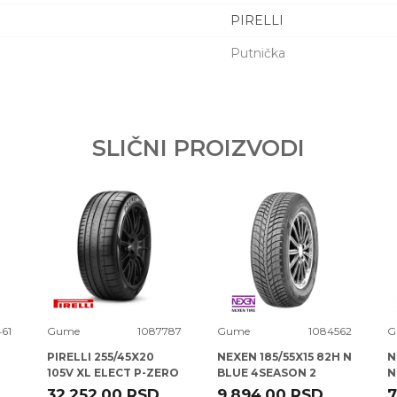
PIRELLI
Putnička
Email adresa
SLIČNI PROIZVODI
461
Gume
1087787
Gume
1084562
G
PIRELLI 255/45X20
NEXEN 185/55X15 82H N
N
105V XL ELECT P-ZERO
BLUE 4SEASON 2
N
(PZ4) (KS)
32.252,00
RSD
9.894,00
RSD
7