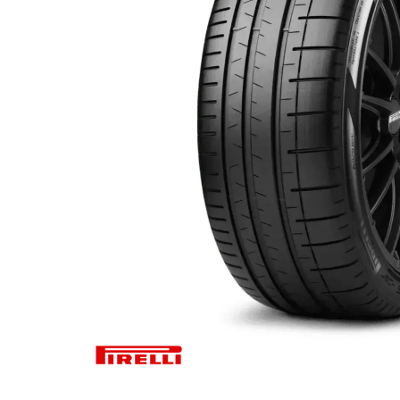
Za više informacija, pomoć i
porudžbine
011 4427900
Radno vreme
Radnim danom: 08-16h
Subotom: 08-14h
Nedeljom ne radimo
Pišite nam
office@kitcommerce.rs