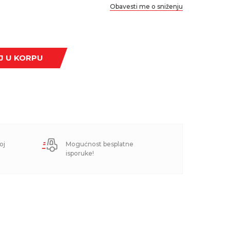
Obavesti me o sniženju
J U KORPU
oj
Mogućnost besplatne
isporuke!