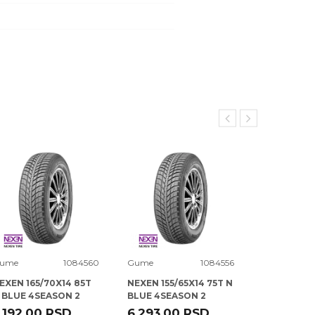
ume
1084560
Gume
1084556
Gume
EXEN 165/70X14 85T
NEXEN 155/65X14 75T N
CONTI 285/
 BLUE 4SEASON 2
BLUE 4SEASON 2
XL FR SPO
CONTACT 5 
.192,00
RSD
6.293,00
RSD
47.470,