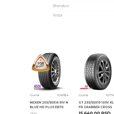
Brendovi
Vrsta
Ime/Nadimak
Poruka
1050867
Gume
1061184
Gume
1077
65X16 102H
NEXEN 205/55X16 91V N
GT 235/55X19 105V XL
MER 3 SUV
BLUE HD PLUS EB70
FR GRABBER CROSS
A/S
0
RSD
15.640,00
RSD
glas