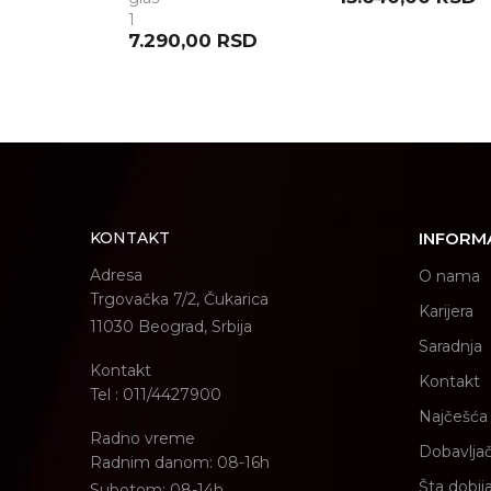
1
POŠALJI
7.290,00
RSD
KONTAKT
INFORM
Adresa
O nama
Trgovačka 7/2, Čukarica
Karijera
11030 Beograd, Srbija
Saradnja
Kontakt
Kontakt
Tel : 011/4427900
Najčešća 
Radno vreme
Dobavljač
Radnim danom: 08-16h
Šta dobij
Subotom: 08-14h