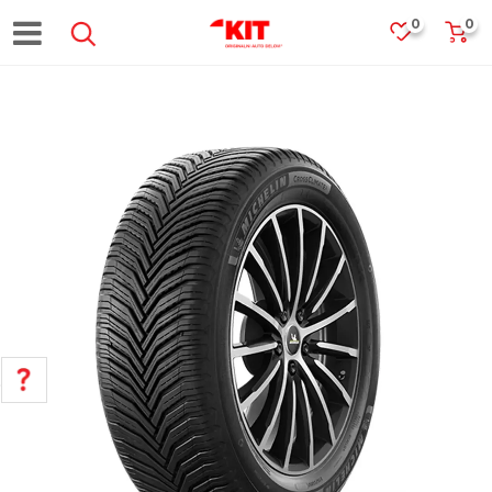
0
0
POMOĆ PRI KUPOVINI
Za više informacija, pomoć i