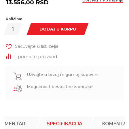
Obavesti me o sniženju
13.556,00
RSD
Količina:
DODAJ U KORPU
Sačuvajte u listi želja
Uporedite proizvod
Uživajte u brzoj i sigurnoj kupovini.
Mogućnost besplatne isporuke!
KOMENTARI
SPECIFIKACIJA
KOMENTAR