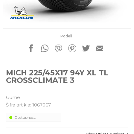
porudžbine
011 4427900
Radno vreme
Radnim danom: 08-16h
Subotom: 08-14h
Nedeljom ne radimo
Podeli
Pišite nam
office@kitcommerce.rs
MICH 225/45X17 94Y XL TL
CROSSCLIMATE 3
Gume
Šifra artikla:
1067067
Dostupnost: