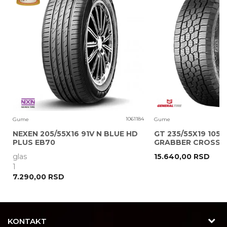
Poruka
0
1061184
Gume
Gume
NEXEN 205/55X16 91V N BLUE HD
GT 235/55X19 105V
PLUS EB70
GRABBER CROSS A
glas
15.640,00
RSD
POŠALJI
1
7.290,00
RSD
KONTAKT