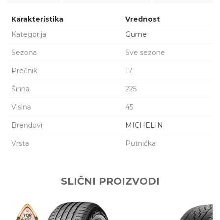
Karakteristika
Vrednost
Kategorija
Gume
Sezona
Sve sezone
Prečnik
17
Širina
225
Visina
45
Brendovi
MICHELIN
Vrsta
Putnička
Ime/Nadimak
SLIČNI PROIZVODI
Email adresa