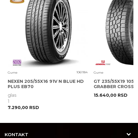
Poruka
0
1061184
Gume
Gume
NEXEN 205/55X16 91V N BLUE HD
GT 235/55X19 105V
PLUS EB70
GRABBER CROSS A
glas
15.640,00
RSD
POŠALJI
1
7.290,00
RSD
KONTAKT