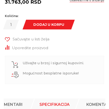
Obavesti me o sniženju
31.763,00
RSD
Količina:
DODAJ U KORPU
Sačuvajte u listi želja
Uporedite proizvod
Uživajte u brzoj i sigurnoj kupovini.
Mogućnost besplatne isporuke!
KOMENTARI
SPECIFIKACIJA
KOMENTAR