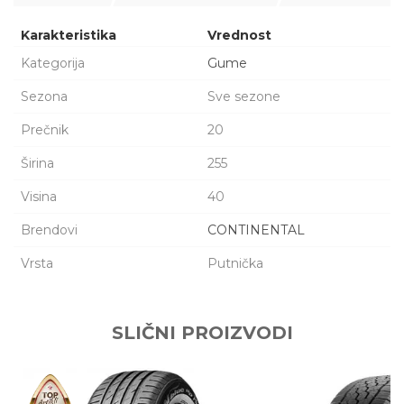
Karakteristika
Vrednost
Kategorija
Gume
Sezona
Sve sezone
Prečnik
20
Širina
255
Visina
40
Brendovi
CONTINENTAL
Vrsta
Putnička
Ime/Nadimak
SLIČNI PROIZVODI
Email adresa