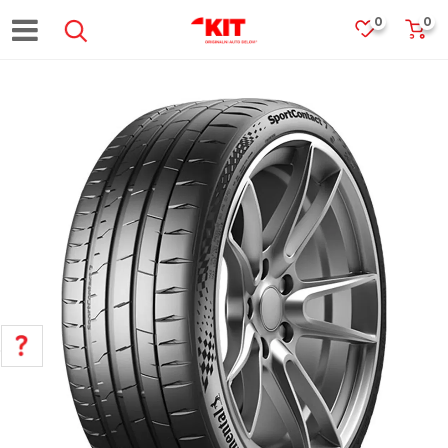
0
0
POMOĆ PRI KUPOVINI
Za više informacija, pomoć i