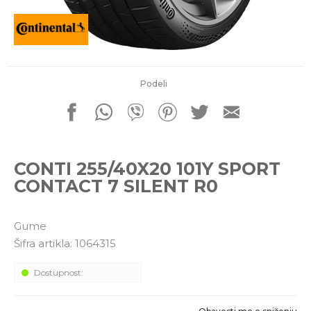
porudžbine
011 4427900
Radno vreme
Radnim danom: 08-16h
Subotom: 08-14h
Nedeljom ne radimo
Podeli
Pišite nam
office@kitcommerce.rs
CONTI 255/40X20 101Y SPORT
CONTACT 7 SILENT R0
Gume
Šifra artikla:
1064315
Dostupnost: