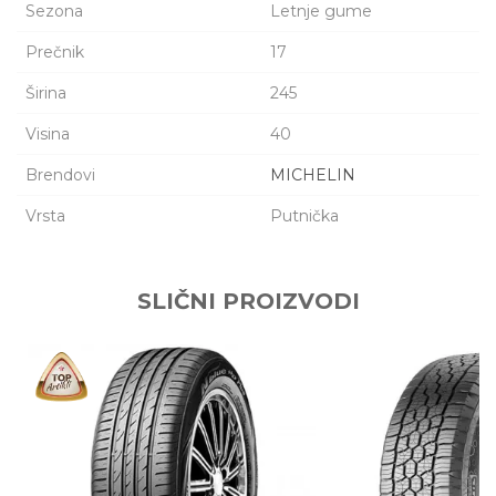
Sezona
Letnje gume
Prečnik
17
Širina
245
Visina
40
Brendovi
MICHELIN
Vrsta
Putnička
Ime/Nadimak
SLIČNI PROIZVODI
Email adresa
Poruka