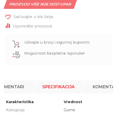
PROIZVOD VIŠE NIJE DOSTUPAN
Sačuvajte u listi želja
Uporedite proizvod
Uživajte u brzoj i sigurnoj kupovini.
Mogućnost besplatne isporuke!
KOMENTARI
SPECIFIKACIJA
KOMENTAR
Karakteristika
Vrednost
Kategorija
Gume