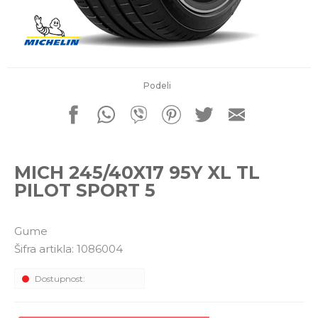
porudžbine
011 4427900
Radno vreme
Radnim danom: 08-16h
Subotom: 08-14h
Nedeljom ne radimo
Podeli
Pišite nam
office@kitcommerce.rs
MICH 245/40X17 95Y XL TL
PILOT SPORT 5
Gume
Šifra artikla:
1086004
Dostupnost: