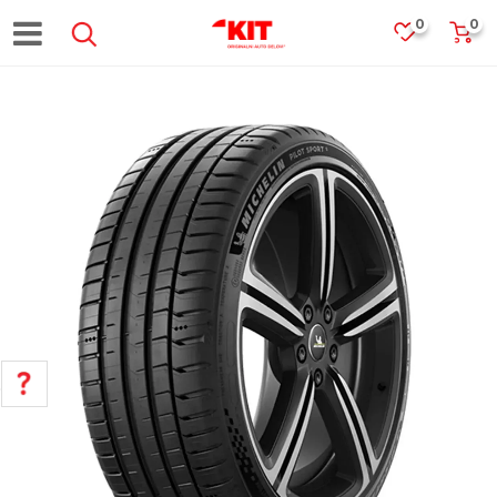
0
0
POMOĆ PRI KUPOVINI
Za više informacija, pomoć i