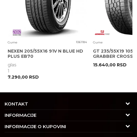
0
1061184
Gume
Gume
NEXEN 205/55X16 91V N BLUE HD
GT 235/55X19 105V
PLUS EB70
GRABBER CROSS A
glas
15.640,00
RSD
POŠALJI
1
7.290,00
RSD
KONTAKT
Adresa
INFORMACIJE
Trgovačka 7/2, Čukarica
O nama
INFORMACIJE O KUPOVINI
11030 Beograd, Srbija
Karijera