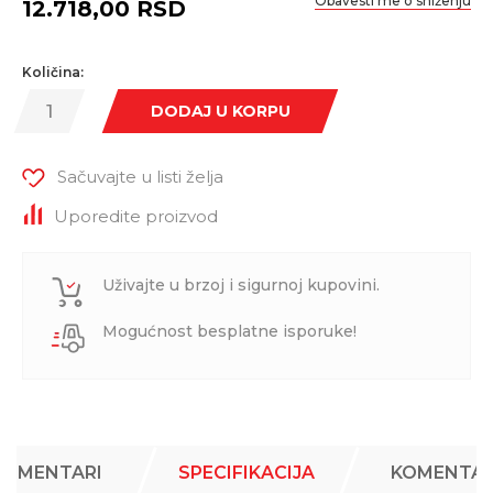
Obavesti me o sniženju
12.718,00
RSD
Količina:
DODAJ U KORPU
Sačuvajte u listi želja
Uporedite proizvod
Uživajte u brzoj i sigurnoj kupovini.
Mogućnost besplatne isporuke!
KOMENTARI
SPECIFIKACIJA
KOMENTAR