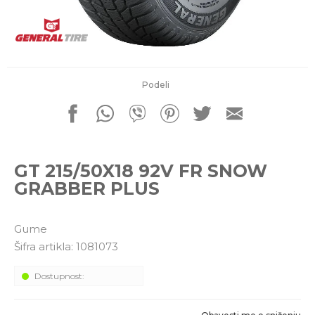
porudžbine
011 4427900
Radno vreme
Radnim danom: 08-16h
Subotom: 08-14h
Nedeljom ne radimo
Podeli
Pišite nam
office@kitcommerce.rs
GT 215/50X18 92V FR SNOW
GRABBER PLUS
Gume
Šifra artikla:
1081073
Dostupnost: