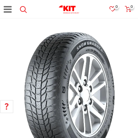
0
0
POMOĆ PRI KUPOVINI
Za više informacija, pomoć i