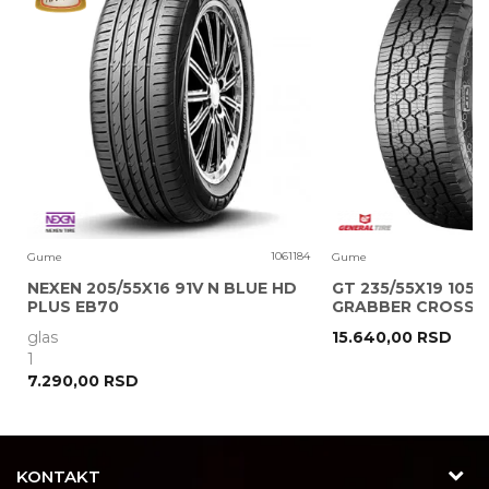
Poruka
0
1061184
Gume
Gume
NEXEN 205/55X16 91V N BLUE HD
GT 235/55X19 105V
PLUS EB70
GRABBER CROSS A
glas
15.640,00
RSD
POŠALJI
1
7.290,00
RSD
KONTAKT