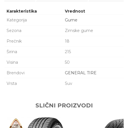
Karakteristika
Vrednost
Kategorija
Gume
Sezona
Zimske gume
Prečnik
18
Širina
215
Visina
50
Brendovi
GENERAL TIRE
Vrsta
Suv
Ime/Nadimak
SLIČNI PROIZVODI
Email adresa