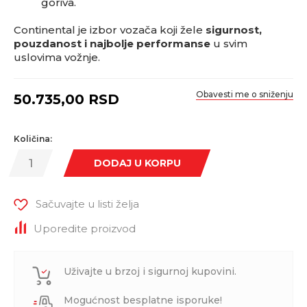
goriva.
Continental je izbor vozača koji žele
sigurnost,
pouzdanost i najbolje performanse
u svim
uslovima vožnje.
Obavesti me o sniženju
50.735,00
RSD
Količina:
DODAJ U KORPU
Sačuvajte u listi želja
Uporedite proizvod
Uživajte u brzoj i sigurnoj kupovini.
Mogućnost besplatne isporuke!