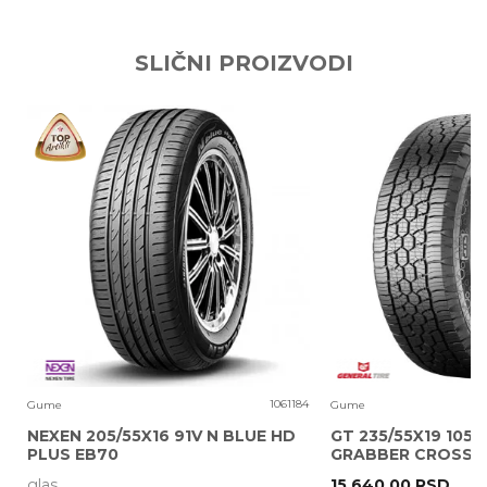
Ime/Nadimak
SLIČNI PROIZVODI
Email adresa
Poruka
0
1061184
Gume
Gume
NEXEN 205/55X16 91V N BLUE HD
GT 235/55X19 105V
PLUS EB70
GRABBER CROSS A
glas
15.640,00
RSD