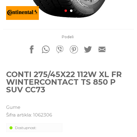
porudžbine
011 4427900
Radno vreme
Radnim danom: 08-16h
Subotom: 08-14h
Nedeljom ne radimo
Podeli
Pišite nam
office@kitcommerce.rs
CONTI 275/45X22 112W XL FR
WINTERCONTACT TS 850 P
SUV CC73
Gume
Šifra artikla:
1062306
Dostupnost: