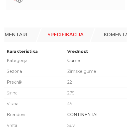
KOMENTARI
SPECIFIKACIJA
KOMENTAR
Karakteristika
Vrednost
Kategorija
Gume
Sezona
Zimske gume
Prečnik
22
Širina
275
Visina
45
Brendovi
CONTINENTAL
Vrsta
Suv