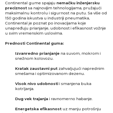
Continental gume spajaju
nemačku inženjersku
preciznost
sa najnovijim tehnologijama, pružajući
maksimalnu kontrolu i sigurnost na putu. Sa više od
150 godina iskustva u industriji pneumatika,
Continental je poznat po inovacijama koje
unapređuju prianjanje, udobnost i efikasnost vožnje
u svim vremenskim uslovima.
Prednosti Continental guma:
Izvanredno prianjanje
na suvom, mokrom i
snežnom kolovozu.
Kratak zaustavni put
zahvaljujući naprednim
smešama i optimizovanom dezenu.
Visok nivo udobnosti
i smanjena buka
kotrljanja.
Dug vek trajanja
i ravnomerno habanje.
Energetska efikasnost
uz manju potrošnju