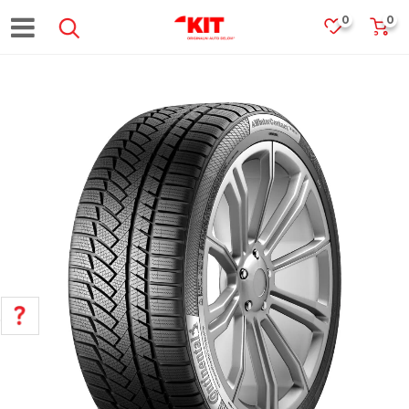
0
0
POMOĆ PRI KUPOVINI
Za više informacija, pomoć i