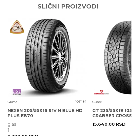
SLIČNI PROIZVODI
Email adresa
Poruka
0
1061184
Gume
Gume
NEXEN 205/55X16 91V N BLUE HD
GT 235/55X19 105V
PLUS EB70
GRABBER CROSS A
glas
15.640,00
RSD
POŠALJI
1