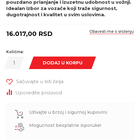
pouzdano prianjanje i izuzetnu udobnost u vožnji.
Idealan izbor za vozače koji traže sigurnost,
dugotrajnost i kvalitet u svim uslovima.
Obavesti me o sniženju
16.017,00
RSD
Količina:
DODAJ U KORPU
Sačuvajte u listi želja
Uporedite proizvod
Uživajte u brzoj i sigurnoj kupovini.
Mogućnost besplatne isporuke!