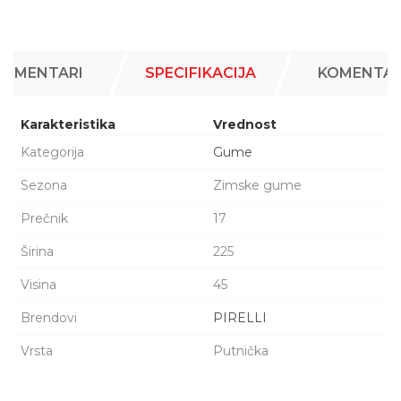
KOMENTARI
SPECIFIKACIJA
KOMENTAR
Karakteristika
Vrednost
Kategorija
Gume
Sezona
Zimske gume
Prečnik
17
Širina
225
Visina
45
Brendovi
PIRELLI
Vrsta
Putnička
Ime/Nadimak