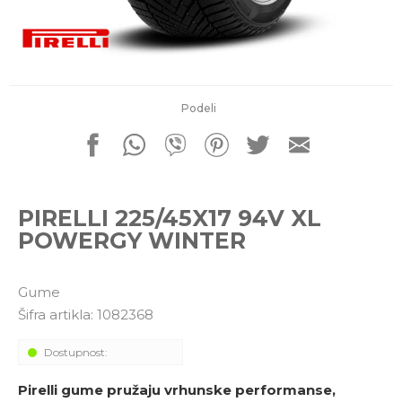
porudžbine
011 4427900
Radno vreme
Radnim danom: 08-16h
Subotom: 08-14h
Nedeljom ne radimo
Podeli
Pišite nam
office@kitcommerce.rs
PIRELLI 225/45X17 94V XL
POWERGY WINTER
Gume
Šifra artikla:
1082368
Dostupnost:
Pirelli gume pružaju vrhunske performanse,