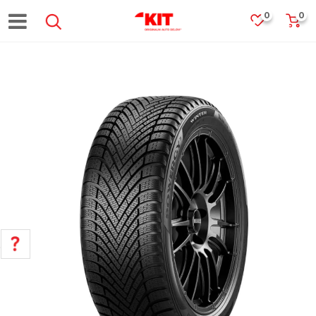
0
0
POMOĆ PRI KUPOVINI
Za više informacija, pomoć i