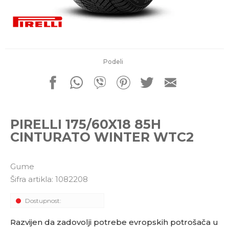
porudžbine
011 4427900
Radno vreme
Radnim danom: 08-16h
Subotom: 08-14h
Nedeljom ne radimo
Podeli
Pišite nam
office@kitcommerce.rs
PIRELLI 175/60X18 85H
CINTURATO WINTER WTC2
Gume
Šifra artikla:
1082208
Dostupnost:
Razvijen da zadovolji potrebe evropskih potrošača u