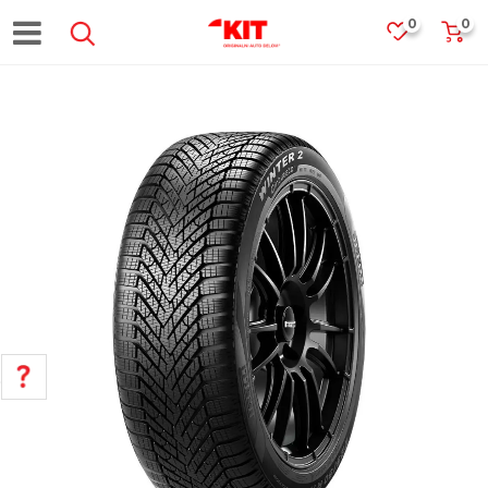
0
0
POMOĆ PRI KUPOVINI
Za više informacija, pomoć i