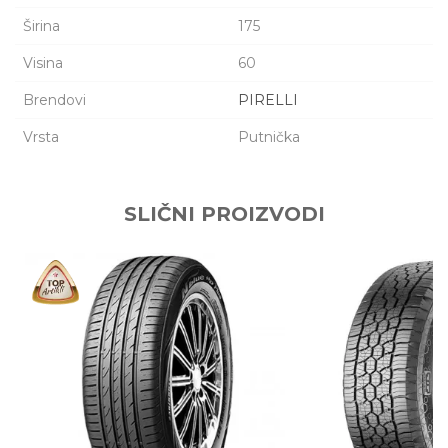
Širina
175
Visina
60
Brendovi
PIRELLI
Vrsta
Putnička
Ime/Nadimak
SLIČNI PROIZVODI
Email adresa
Poruka