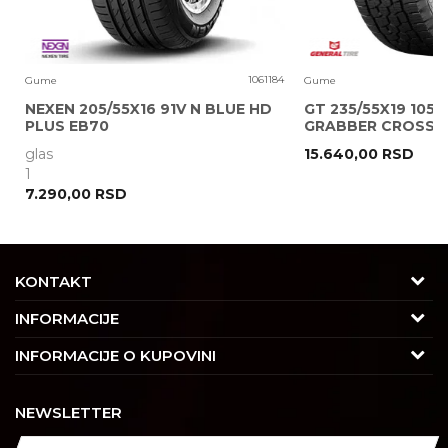
0
1061184
Gume
Gume
NEXEN 205/55X16 91V N BLUE HD
GT 235/55X19 105V
PLUS EB70
GRABBER CROSS A
glas
15.640,00
RSD
POŠALJI
1
7.290,00
RSD
KONTAKT
Adresa
INFORMACIJE
Trgovačka 7/2, Čukarica
O nama
INFORMACIJE O KUPOVINI
11030 Beograd, Srbija
Karijera
Uslovi korišćenja i prodaje
Kontakt
NEWSLETTER
Saradnja
Izjava o privatnosti i sigurnosti podataka
Tel : 011/4427900