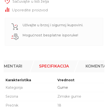
Sačuvajte u listi želja
Uporedite proizvod
Uživajte u brzoj i sigurnoj kupovini.
Mogućnost besplatne isporuke!
KOMENTARI
SPECIFIKACIJA
KOMENTAR
Karakteristika
Vrednost
Kategorija
Gume
Sezona
Zimske gume
Prečnik
18