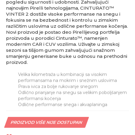
pogledu sigurnosti i udobnosti. Zahvaljujući
najnovijim Pirelli tehnologijama, CINTURATO™
VINTER 2 dostiže visoke performanse na snegu i
fokusira se na bezbednost i kontrolu u zimskim
različitim uslovima uz odlične performanse kočenja.
Novi proizvod je postao deo Pirellijevog portfelja
proizvoda u porodici Cinturato™, namenjen
modernim CAR i CUV vozilima. Uživajte u zimskoj
sezoni sa tišijom gumom zahvaljujući snažnom
smanjenju generisane buke u odnosu na prethodni
proizvod.
Velika kilometraža u kombinaciji sa visokim
performansama na mokrim i snežnim uslovima
Prava ivica za bolje rukovanje snegom
Odlično prianjanje na snegu sa velikim poboljšanjem
performansi kočenja
Odlične performanse snega i akvaplaninga
PROIZVOD VIŠE NIJE DOSTUPAN