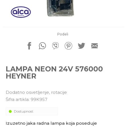
porudžbine
011 4427900
Radno vreme
Radnim danom: 08-16h
Subotom: 08-14h
Nedeljom ne radimo
Podeli
Pišite nam
office@kitcommerce.rs
LAMPA NEON 24V 576000
HEYNER
Dodatno osvetljenje, rotacije
Šifra artikla:
99K957
Dostupnost:
Izuzetno jaka radna lampa koja poseduje