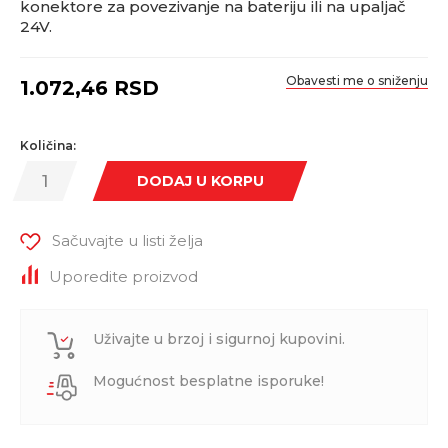
konektore za povezivanje na bateriju ili na upaljač
24V.
Obavesti me o sniženju
1.072,46
RSD
Količina:
DODAJ U KORPU
Sačuvajte u listi želja
Uporedite proizvod
Uživajte u brzoj i sigurnoj kupovini.
Mogućnost besplatne isporuke!