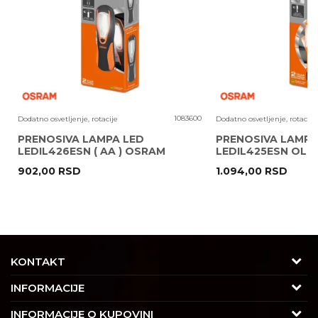
8
1083600
Dodatno osvetljenje, rotacije
Dodatno osvetljenje, rotacije
PRENOSIVA LAMPA LED
PRENOSIVA LAMPA
LEDIL426ESN ( AA ) OSRAM
LEDIL425ESN OLOV
OSRAM
902,00
RSD
1.094,00
RSD
POŠALJI
KONTAKT
Adresa
INFORMACIJE
Trgovačka 7/2, Čukarica
O nama
INFORMACIJE O KUPOVINI