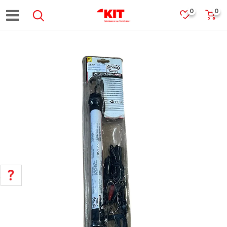
0
0
POMOĆ PRI KUPOVINI
Za više informacija, pomoć i