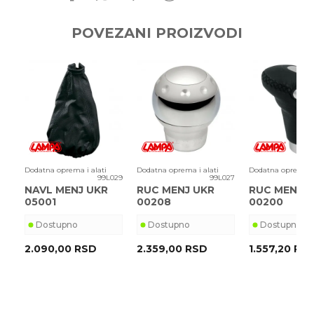
POVEZANI PROIZVODI
433
Dodatna oprema i alati
Dodatna oprema i alati
Dodatna oprema i 
99L029
99L027
NAVL MENJ UKR
RUC MENJ UKR
RUC MENJ U
05001
00208
00200
Dostupno
Dostupno
Dostupno
2.090,00
RSD
2.359,00
RSD
1.557,20
RS