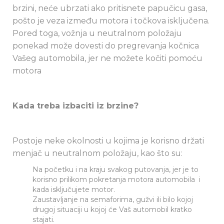
brzini, neće ubrzati ako pritisnete papučicu gasa,
pošto je veza između motora i točkova isključena.
Pored toga, vožnja u neutralnom položaju
ponekad može dovesti do pregrevanja kočnica
Vašeg automobila, jer ne možete kočiti pomoću
motora
Kada treba izbaciti iz brzine?
Postoje neke okolnosti u kojima je korisno držati
menjač u neutralnom položaju, kao što su:
Na početku i na kraju svakog putovanja, jer je to
korisno prilikom pokretanja motora automobila i
kada isključujete motor.
Zaustavljanje na semaforima, gužvi ili bilo kojoj
drugoj situaciji u kojoj će Vaš automobil kratko
stajati.