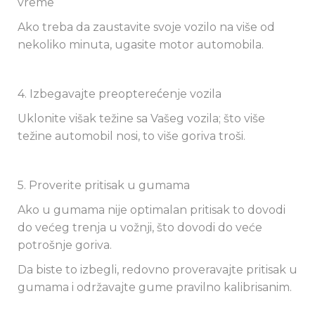
vreme
Ako treba da zaustavite svoje vozilo na više od
nekoliko minuta, ugasite motor automobila.
4. Izbegavajte preopterećenje vozila
Uklonite višak težine sa Vašeg vozila; što više
težine automobil nosi, to više goriva troši.
5. Proverite pritisak u gumama
Ako u gumama nije optimalan pritisak to dovodi
do većeg trenja u vožnji, što dovodi do veće
potrošnje goriva.
Da biste to izbegli, redovno proveravajte pritisak u
gumama i održavajte gume pravilno kalibrisanim.