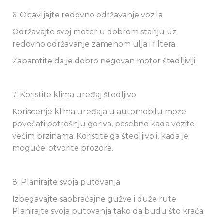
6. Obavljajte redovno održavanje vozila
Održavajte svoj motor u dobrom stanju uz
redovno održavanje zamenom ulja i filtera.
Zapamtite da je dobro negovan motor štedljiviji.
7. Koristite klima uređaj štedljivo
Korišćenje klima uređaja u automobilu može
povećati potrošnju goriva, posebno kada vozite
većim brzinama. Koristite ga štedljivo i, kada je
moguće, otvorite prozore.
8. Planirajte svoja putovanja
Izbegavajte saobraćajne gužve i duže rute.
Planirajte svoja putovanja tako da budu što kraća