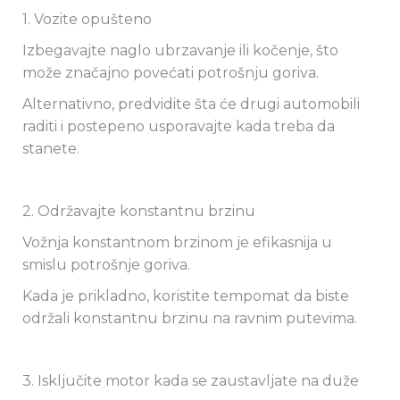
1. Vozite opušteno
Izbegavajte naglo ubrzavanje ili kočenje, što
može značajno povećati potrošnju goriva.
Alternativno, predvidite šta će drugi automobili
raditi i postepeno usporavajte kada treba da
stanete.
2. Održavajte konstantnu brzinu
Vožnja konstantnom brzinom je efikasnija u
smislu potrošnje goriva.
Kada je prikladno, koristite tempomat da biste
održali konstantnu brzinu na ravnim putevima.
3. Isključite motor kada se zaustavljate na duže