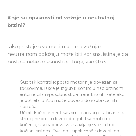
Koje su opasnosti od vožnje u neutralnoj
brzini?
Iako postoje okolnosti u kojima vožnja u
neutralnom položaju može biti korisna, istina je da
postoje neke opasnosti od toga, kao što su:
Gubitak kontrole: pošto motor nije povezan sa
točkovima, lakše je izgubiti kontrolu nad brzinom
automobila i sposobnost da trenutno ubrzate ako
je potrebno, što može dovesti do saobraćajnih
nesreća;
Učiniti kočnice neefikasnim: ibacivanje iz brzine na
strmoj nizbrdici dovodi do gubitka motornog
kočenja, sav napor za zaustavljanje vozila trpi
kočioni sistem. Ovaj postupak može dovesti do