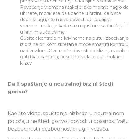
pregrevanja kočnica I gubitka njihove efikasnosti.
Povećanje vremena reakcije: ako morate naglo da
ubrzate, moraćete da ubacite u brzinu da biste
dobili snagu, što može dovesti do sporijeg
vremena reakcije kada ste u gustom saobraćaju ili
u hitnim slučajevima;
Gubitak kontrole na krivinama na putu: izbacivanje
iz brzine prilikom skretanja može smanjiti kontrolu
nad vozilom. Ovo može dovesti do klizanja vozila ili
gubitka prianjanja, posebno kada je put mokar ili
klizav
Da li spuštanje u neutralnoj brzini štedi
gorivo?
Kao što vidite, spuštanje nizbrdo u neutralnom
položaju ne štedi gorivo i dovodi u opasnost Vašu
bezbednost i bezbednost drugih vozača.