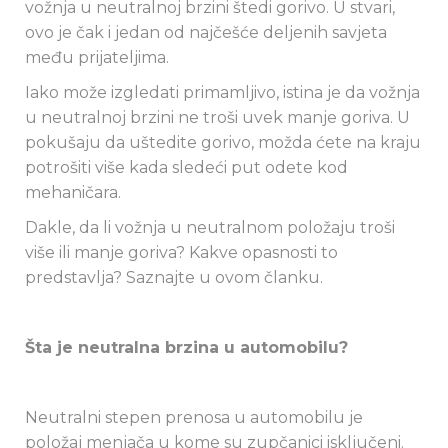
vožnja u neutralnoj brzini štedi gorivo. U stvari,
ovo je čak i jedan od najčešće deljenih savjeta
među prijateljima.
Iako može izgledati primamljivo, istina je da vožnja
u neutralnoj brzini ne troši uvek manje goriva. U
pokušaju da uštedite gorivo, možda ćete na kraju
potrošiti više kada sledeći put odete kod
mehaničara.
Dakle, da li vožnja u neutralnom položaju troši
više ili manje goriva? Kakve opasnosti to
predstavlja? Saznajte u ovom članku.
Šta je neutralna brzina u automobilu?
Neutralni stepen prenosa u automobilu je
položaj menjača u kome su zupčanici isključeni.