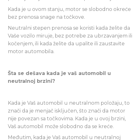
Kada je u ovom stanju, motor se slobodno okreće
bez prenosa snage na točkove.
Neutralni stepen prenosa se koristi kada želite da
Vaše vozilo miruje, bez potrebe za ubrzavanjem ili
kočenjem, ili kada želite da upalite ili zaustavite
motor automobila.
Šta se dešava kada je vaš automobil u
neutralnoj brzini?
Kada je Vaš automobil u neutralnom položaju, to
znači da je menjač isključen, što znači da motor
nije povezan sa točkovima. Kada je u ovoj brzini,
Vaš automobil može slobodno da se kreće.
Međutim, kada je Vaš automobil u neutralnoj