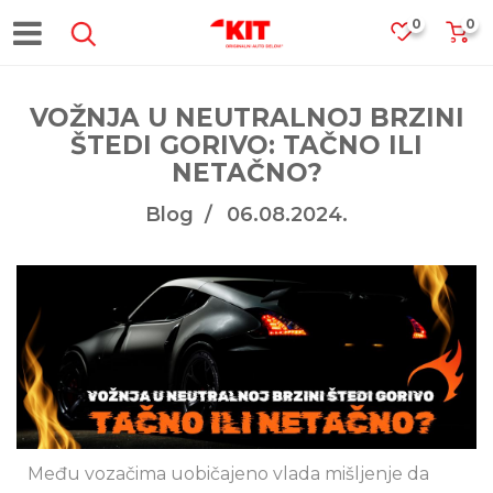
0
0
VOŽNJA U NEUTRALNOJ BRZINI
ŠTEDI GORIVO: TAČNO ILI
NETAČNO?
Blog
06.08.2024.
Među vozačima uobičajeno vlada mišljenje da