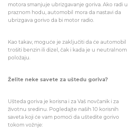
motora smanjuje ubrizgavanje goriva. Ako radi u
praznom hodu, automobil mora da nastavi da
ubrizgava gorivo da bi motor radio.
Kao takav, moguće je zaključiti da će automobil
trošiti benzin ili dizel, čak i kada je u neutralnom
položaju.
Želite neke savete za uštedu goriva?
Ušteda goriva je korisna i za Vaš novčanik i za
životnu sredinu. Pogledajte naših 10 korisnih
saveta koji će vam pomoći da uštedite gorivo
tokom vožnje: