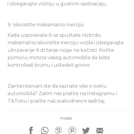
i izbegavajte vožnju u gustom saobraćaju.
9. Iskoristite maksimalno inerciju
Kada usporavate ili se spuštate nizbrdo,
maksimalno iskoristite inerciju vozila i izbegavajte
ubrzavanje ili držanje noge na kočnici. Kočite
pomoću motora vašeg automobila da biste
kontrolisali brzinu i uštedeli gorivo.
Zainteresovani ste da saznate više o svetu
automobila? Zatim nas pratite na Instagramu i
TikToku i pratite naš svakodnevni sadržaj.
Podeli