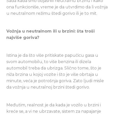
Sada kada smo objasnili neutralnu brzinu i kako
ona funkcioniše, vreme je da utvrdimo da li vožnja
u neutralnom režimu štedi gorivo ili je to mit.
Vožnja u neutralnom ili u brzini: šta troši
najviše goriva?
Istina je da što više pritiskate papučicu gasa u
svom automobilu, to više benzina ili dizela
automobil treba da ubrizga. Slično tome, što je
niža brzina u kojoj vozite i što je više obrtaja u
minute, veća je potrošnja goriva. Zato ljudi misle
da vožnja u neutralnoj brzini štedi gorivo.
Međutim, realnost je da kada je vozilo u brzini i
kreće se, a vi ne ubrzavate, sistem za napajanje