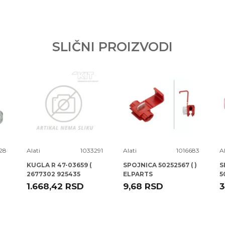
Email adresa
SLIČNI PROIZVODI
28
Alati
1033291
Alati
1016683
Al
KUGLA R 47-03659 (
SPOJNICA 50252567 ( )
S
2677302 925435
ELPARTS
5
CD0013 ) A3 -12
1.668,42
RSD
9,68
RSD
3
TALOSA