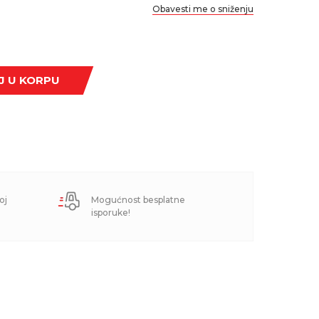
Obavesti me o sniženju
J U KORPU
oj
Mogućnost besplatne
isporuke!