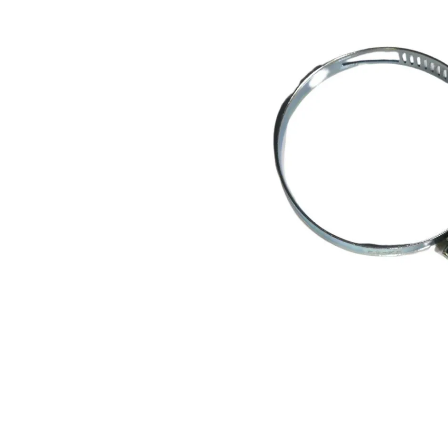
Za više informacija, pomoć i
porudžbine
011 4427900
Radno vreme
Radnim danom: 08-16h
Subotom: 08-14h
Nedeljom ne radimo
Pišite nam
office@kitcommerce.rs