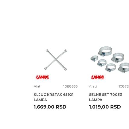
Ime/Nadimak
Poruka
16F601
Alati
1088335
Alati
10875
VAK KPL
KLJUC KRSTAK 65921
SELNE SET 70033
LAMPA
LAMPA
RSD
1.669,00
RSD
1.019,00
RSD
POŠALJI