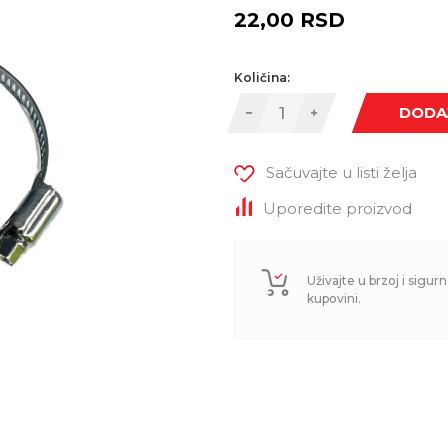
22,00
RSD
Količina:
DODA
Sačuvajte u listi želja
Uporedite proizvod
Uživajte u brzoj i sigurn
kupovini.