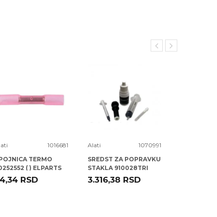
ati
1016681
Alati
1070991
Alati
POJNICA TERMO
SREDST ZA POPRAVKU
SELNA FI 0
0252552 ( ) ELPARTS
STAKLA 910028TRI
TRISCAN
4,34
RSD
3.316,38
RSD
58,00
R