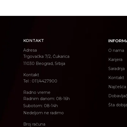
KONTAKT
INFORM
Adresa
O nama
Trgovačka 7/2, Čukarica
Karijera
11030 Beograd, Srbija
Saradnja
Kontakt
Kontakt
Tel : 011/4427900
Najčešća 
Radno vreme
Dobavljač
Radnim danom: 08-16h
Šta dobij
Subotom: 08-14h
Nedeljom ne radimo
Broj računa