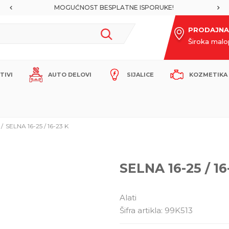
PORUKE!
SIGURNO PLAĆANJE PLATNIM KARTICAMA
PRODAJNA
Široka mal
ITIVI
AUTO DELOVI
SIJALICE
KOZMETIKA 
SELNA 16-25 / 16-23 K
SELNA 16-25 / 16
Alati
Šifra artikla:
99K513