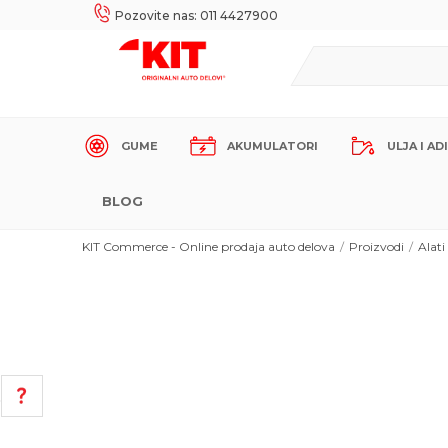
 PLATNIM KARTICAMA!
MOGUĆNOST BESPLATNE IS
Pozovite nas: 011 4427900
GUME
AKUMULATORI
ULJA I AD
BLOG
KIT Commerce - Online prodaja auto delova
Proizvodi
Alati
POMOĆ PRI KUPOVINI