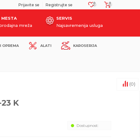
0
0
!
Prijavite se
Registrujte se
 MESTA
SERVIS
oprodajna mreža
Najsavremenija usluga
I OPREMA
ALATI
KAROSERIJA
(
0
)
-23 K
Dostupnost: