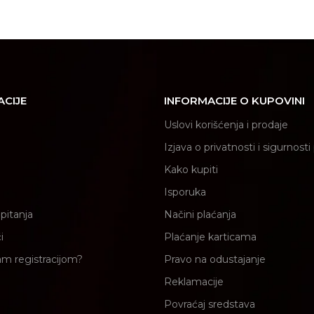
ACIJE
INFORMACIJE O KUPOVINI
Uslovi korišćenja i prodaje
Izjava o privatnosti i sigurnost
Kako kupiti
Isporuka
pitanja
Načini plaćanja
i
Plaćanje karticama
am registracijom?
Pravo na odustajanje
Reklamacije
Povraćaj sredstava